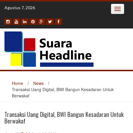
Skip
Agustus 7, 2026
Toggle
to
navigatio
content
Home
/
News
/
Transaksi Uang Digital, BWI Bangun Kesadaran Untuk
Berwakaf
Transaksi Uang Digital, BWI Bangun Kesadaran Untuk
Berwakaf