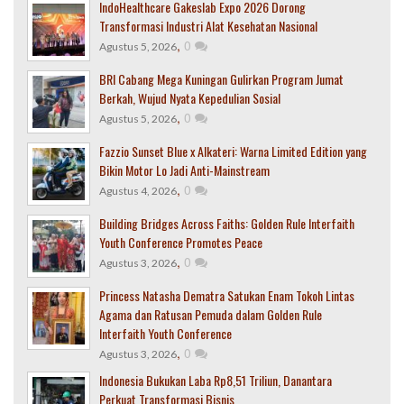
IndoHealthcare Gakeslab Expo 2026 Dorong
Transformasi Industri Alat Kesehatan Nasional
,
0
Agustus 5, 2026
BRI Cabang Mega Kuningan Gulirkan Program Jumat
Berkah, Wujud Nyata Kepedulian Sosial
,
0
Agustus 5, 2026
Fazzio Sunset Blue x Alkateri: Warna Limited Edition yang
Bikin Motor Lo Jadi Anti-Mainstream
,
0
Agustus 4, 2026
Building Bridges Across Faiths: Golden Rule Interfaith
Youth Conference Promotes Peace
,
0
Agustus 3, 2026
Princess Natasha Dematra Satukan Enam Tokoh Lintas
Agama dan Ratusan Pemuda dalam Golden Rule
Interfaith Youth Conference
,
0
Agustus 3, 2026
Indonesia Bukukan Laba Rp8,51 Triliun, Danantara
Perkuat Transformasi Bisnis