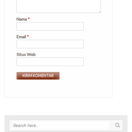
Nama
*
Email
*
Situs Web