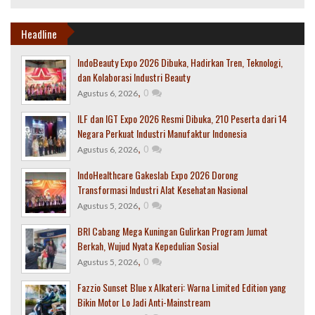
Headline
IndoBeauty Expo 2026 Dibuka, Hadirkan Tren, Teknologi,
dan Kolaborasi Industri Beauty
,
0
Agustus 6, 2026
ILF dan IGT Expo 2026 Resmi Dibuka, 210 Peserta dari 14
Negara Perkuat Industri Manufaktur Indonesia
,
0
Agustus 6, 2026
IndoHealthcare Gakeslab Expo 2026 Dorong
Transformasi Industri Alat Kesehatan Nasional
,
0
Agustus 5, 2026
BRI Cabang Mega Kuningan Gulirkan Program Jumat
Berkah, Wujud Nyata Kepedulian Sosial
,
0
Agustus 5, 2026
Fazzio Sunset Blue x Alkateri: Warna Limited Edition yang
Bikin Motor Lo Jadi Anti-Mainstream