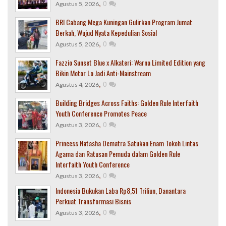
,
0
Agustus 5, 2026
BRI Cabang Mega Kuningan Gulirkan Program Jumat
Berkah, Wujud Nyata Kepedulian Sosial
,
0
Agustus 5, 2026
Fazzio Sunset Blue x Alkateri: Warna Limited Edition yang
Bikin Motor Lo Jadi Anti-Mainstream
,
0
Agustus 4, 2026
Building Bridges Across Faiths: Golden Rule Interfaith
Youth Conference Promotes Peace
,
0
Agustus 3, 2026
Princess Natasha Dematra Satukan Enam Tokoh Lintas
Agama dan Ratusan Pemuda dalam Golden Rule
Interfaith Youth Conference
,
0
Agustus 3, 2026
Indonesia Bukukan Laba Rp8,51 Triliun, Danantara
Perkuat Transformasi Bisnis
,
0
Agustus 3, 2026