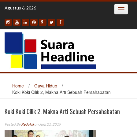
Skip
Agustus 6, 2026
Toggle
to
navigatio
content
Home
/
Gaya Hidup
/
Koki Koki Cilik 2, Makna Arti Sebuah Persahabatan
Koki Koki Cilik 2, Makna Arti Sebuah Persahabatan
Posted By
Redaksi
on Juni 21, 2019