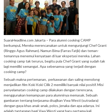
SuaraHeadline.com Jakarta – Para alumni cooking CAMP
berkumpuL Mereka merencanakan untuk mengunjungi Chef Grant
(Ringgo Agus Rahman). Namun Bima (Farras Fatjk) dan teman-
temannya menemui kenyataan di luar ekspetasi mereka. Lahan
cooking camp tak terurus, begitu pula Chef Grant yang sudah tak
lagi memiliki semangat. Apa sebenamva yang terjadi dengan
cooking camp?
Sebuah makna pertemanan, perkawanan dan saling menolong
menjadikan film Koki Koki Cilik 2 memililki banyak nilai positif. Misi
penyelamatan cooking camp diiakukan dengan terencana,
menggunakan kemampuan para alumninya memasak. Sebuah
gambaran tentang kerjasama disajikan Vwa Westi (sutradara)
dengan gaya khas anak-anak, polos, jenaka dan apa adanya. Ini
adalah tantangan bagi Vwa Westi yang baru pertama kali