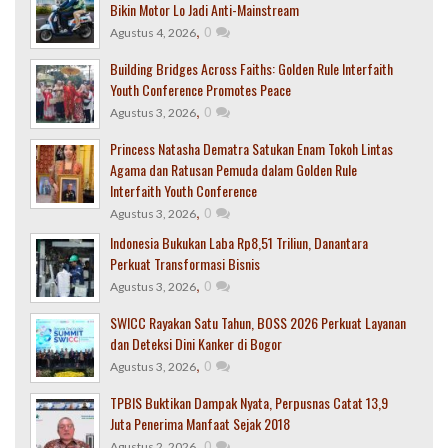
Bikin Motor Lo Jadi Anti-Mainstream
,
0
Agustus 4, 2026
Building Bridges Across Faiths: Golden Rule Interfaith
Youth Conference Promotes Peace
,
0
Agustus 3, 2026
Princess Natasha Dematra Satukan Enam Tokoh Lintas
Agama dan Ratusan Pemuda dalam Golden Rule
Interfaith Youth Conference
,
0
Agustus 3, 2026
Indonesia Bukukan Laba Rp8,51 Triliun, Danantara
Perkuat Transformasi Bisnis
,
0
Agustus 3, 2026
SWICC Rayakan Satu Tahun, BOSS 2026 Perkuat Layanan
dan Deteksi Dini Kanker di Bogor
,
0
Agustus 3, 2026
TPBIS Buktikan Dampak Nyata, Perpusnas Catat 13,9
Juta Penerima Manfaat Sejak 2018
,
0
Agustus 2, 2026