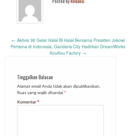
Posted by
Redaksi
Post
←
Aktivis 98 Gelar Halal Bi Halal Bersama Presiden Jokowi
navigation
Pertama di Indonesia, Gandaria City Hadirkan DreamWorks
KouKou Factory
→
Tinggalkan Balasan
Alamat email Anda tidak akan dipublikasikan.
Ruas yang wajib ditandai
*
Komentar
*