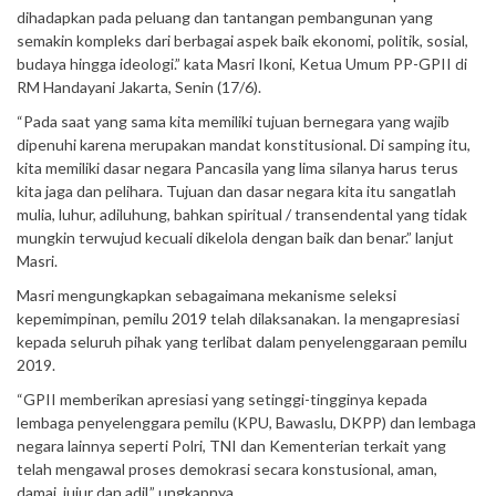
dihadapkan pada peluang dan tantangan pembangunan yang
semakin kompleks dari berbagai aspek baik ekonomi, politik, sosial,
budaya hingga ideologi.” kata Masri Ikoni, Ketua Umum PP-GPII di
RM Handayani Jakarta, Senin (17/6).
“Pada saat yang sama kita memiliki tujuan bernegara yang wajib
dipenuhi karena merupakan mandat konstitusional. Di samping itu,
kita memiliki dasar negara Pancasila yang lima silanya harus terus
kita jaga dan pelihara. Tujuan dan dasar negara kita itu sangatlah
mulia, luhur, adiluhung, bahkan spiritual / transendental yang tidak
mungkin terwujud kecuali dikelola dengan baik dan benar.” lanjut
Masri.
Masri mengungkapkan sebagaimana mekanisme seleksi
kepemimpinan, pemilu 2019 telah dilaksanakan. Ia mengapresiasi
kepada seluruh pihak yang terlibat dalam penyelenggaraan pemilu
2019.
“GPII memberikan apresiasi yang setinggi-tingginya kepada
lembaga penyelenggara pemilu (KPU, Bawaslu, DKPP) dan lembaga
negara lainnya seperti Polri, TNI dan Kementerian terkait yang
telah mengawal proses demokrasi secara konstusional, aman,
damai, jujur dan adil.” ungkapnya.