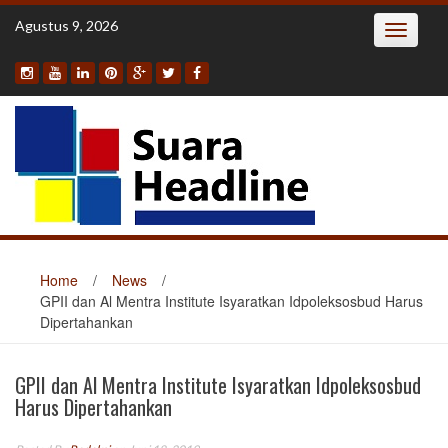
Skip
Agustus 9, 2026
Toggle
to
navigatio
content
Home
/
News
/
GPII dan Al Mentra Institute Isyaratkan Idpoleksosbud Harus
Dipertahankan
GPII dan Al Mentra Institute Isyaratkan Idpoleksosbud
Harus Dipertahankan