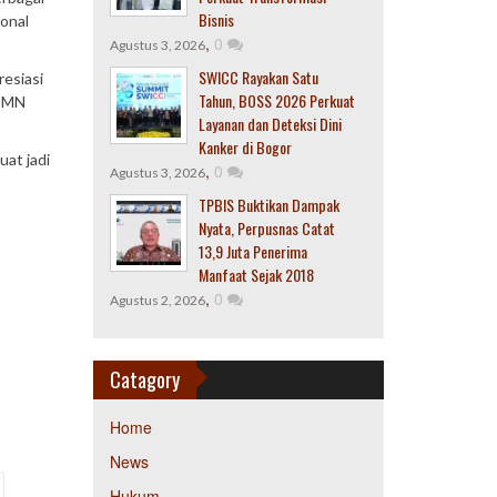
Bisnis
ional
,
0
Agustus 3, 2026
SWICC Rayakan Satu
resiasi
Tahun, BOSS 2026 Perkuat
BUMN
Layanan dan Deteksi Dini
Kanker di Bogor
at jadi
,
0
Agustus 3, 2026
TPBIS Buktikan Dampak
Nyata, Perpusnas Catat
13,9 Juta Penerima
Manfaat Sejak 2018
,
0
Agustus 2, 2026
Catagory
Home
News
Hukum