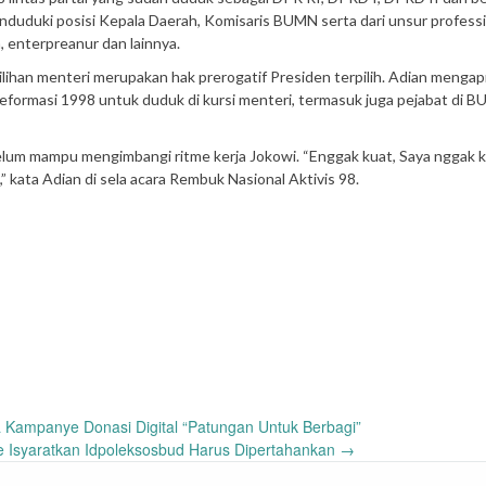
menduduki posisi Kepala Daerah, Komisaris BUMN serta dari unsur profess
n, enterpreanur dan lainnya.
ilihan menteri merupakan hak prerogatif Presiden terpilih. Adian mengap
eformasi 1998 untuk duduk di kursi menteri, termasuk juga pejabat di 
lum mampu mengimbangi ritme kerja Jokowi. “Enggak kuat, Saya nggak ku
 kata Adian di sela acara Rembuk Nasional Aktivis 98.
 Kampanye Donasi Digital “Patungan Untuk Berbagi”
ute Isyaratkan Idpoleksosbud Harus Dipertahankan
→