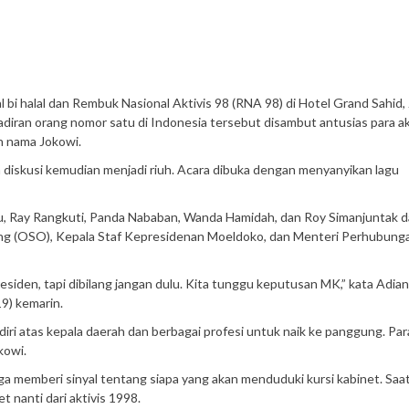
 bi halal dan Rembuk Nasional Aktivis 98 (RNA 98) di Hotel Grand Sahid,
adiran orang nomor satu di Indonesia tersebut disambut antusias para akt
an nama Jokowi.
 diskusi kemudian menjadi riuh. Acara dibuka dengan menyanyikan lagu
pulu, Ray Rangkuti, Panda Nababan, Wanda Hamidah, dan Roy Simanjuntak 
ang (OSO), Kepala Staf Kepresidenan Moeldoko, dan Menteri Perhubung
esiden, tapi dibilang jangan dulu. Kita tunggu keputusan MK,” kata Adia
19) kemarin.
rdiri atas kepala daerah dan berbagai profesi untuk naik ke panggung. Para
kowi.
uga memberi sinyal tentang siapa yang akan menduduki kursi kabinet. Saa
 nanti dari aktivis 1998.