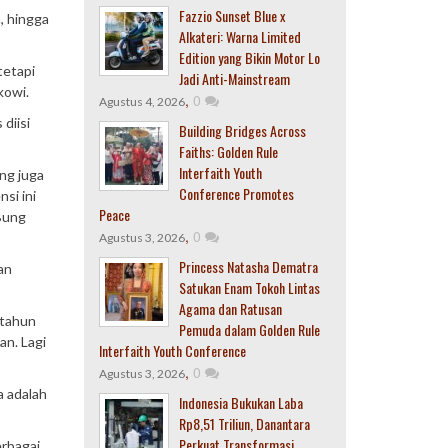
Fazzio Sunset Blue x
, hingga
Alkateri: Warna Limited
Edition yang Bikin Motor Lo
tetapi
Jadi Anti-Mainstream
kowi.
,
0
Agustus 4, 2026
diisi
Building Bridges Across
Faiths: Golden Rule
Interfaith Youth
ng juga
Conference Promotes
si ini
Peace
 Bung
,
0
Agustus 3, 2026
Princess Natasha Dematra
an
Satukan Enam Tokoh Lintas
Agama dan Ratusan
 tahun
Pemuda dalam Golden Rule
an. Lagi
Interfaith Youth Conference
,
0
Agustus 3, 2026
a adalah
Indonesia Bukukan Laba
Rp8,51 Triliun, Danantara
Perkuat Transformasi
erbagai