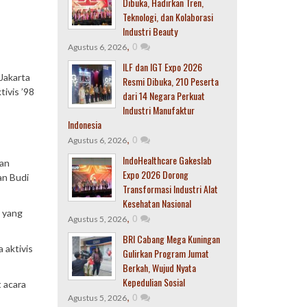
Dibuka, Hadirkan Tren,
Teknologi, dan Kolaborasi
Industri Beauty
,
0
Agustus 6, 2026
ILF dan IGT Expo 2026
 Jakarta
Resmi Dibuka, 210 Peserta
ivis ’98
dari 14 Negara Perkuat
Industri Manufaktur
Indonesia
,
0
Agustus 6, 2026
IndoHealthcare Gakeslab
dan
Expo 2026 Dorong
an Budi
Transformasi Industri Alat
Kesehatan Nasional
n yang
,
0
Agustus 5, 2026
BRI Cabang Mega Kuningan
 aktivis
Gulirkan Program Jumat
Berkah, Wujud Nyata
Kepedulian Sosial
t acara
,
0
Agustus 5, 2026