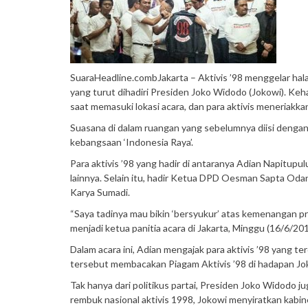
SuaraHeadline.combJakarta – Aktivis ’98 menggelar halal
yang turut dihadiri Presiden Joko Widodo (Jokowi). Keh
saat memasuki lokasi acara, dan para aktivis meneriakk
Suasana di dalam ruangan yang sebelumnya diisi dengan
kebangsaan ‘Indonesia Raya’.
Para aktivis ’98 yang hadir di antaranya Adian Napitu
lainnya. Selain itu, hadir Ketua DPD Oesman Sapta Od
Karya Sumadi.
“Saya tadinya mau bikin ‘bersyukur’ atas kemenangan pr
menjadi ketua panitia acara di Jakarta, Minggu (16/6/20
Dalam acara ini, Adian mengajak para aktivis ’98 yang te
tersebut membacakan Piagam Aktivis ’98 di hadapan Jo
Tak hanya dari politikus partai, Presiden Joko Widodo j
rembuk nasional aktivis 1998, Jokowi menyiratkan kabinet