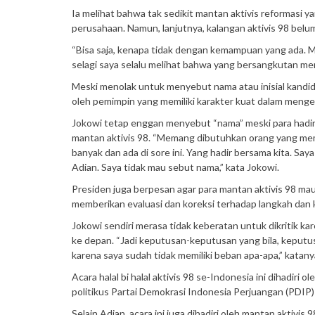
Ia melihat bahwa tak sedikit mantan aktivis reformasi 
perusahaan. Namun, lanjutnya, kalangan aktivis 98 belum
“Bisa saja, kenapa tidak dengan kemampuan yang ada. Mis
selagi saya selalu melihat bahwa yang bersangkutan memi
Meski menolak untuk menyebut nama atau inisial kandidat
oleh pemimpin yang memiliki karakter kuat dalam menge
Jokowi tetap enggan menyebut “nama” meski para hadiri
mantan aktivis 98. “Memang dibutuhkan orang yang memili
banyak dan ada di sore ini. Yang hadir bersama kita. S
Adian. Saya tidak mau sebut nama,” kata Jokowi.
Presiden juga berpesan agar para mantan aktivis 98 ma
memberikan evaluasi dan koreksi terhadap langkah dan 
Jokowi sendiri merasa tidak keberatan untuk dikritik k
ke depan. “Jadi keputusan-keputusan yang bila, keputusan
karena saya sudah tidak memiliki beban apa-apa,” katany
Acara halal bi halal aktivis 98 se-Indonesia ini dihadir
politikus Partai Demokrasi Indonesia Perjuangan (PDIP)
Selain Adian, acara ini juga dihadiri oleh mantan aktivi