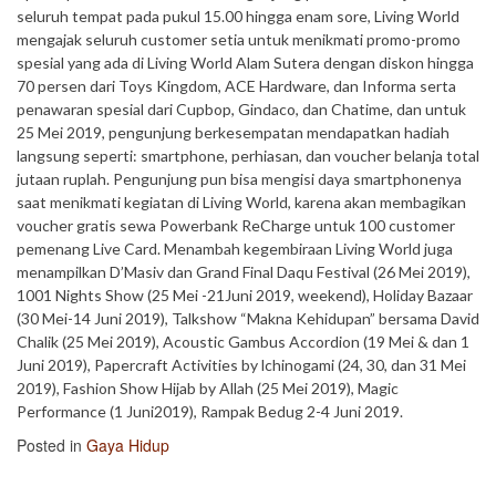
seluruh tempat pada pukul 15.00 hingga enam sore, Living World
mengajak seluruh customer setia untuk menikmati promo-promo
spesial yang ada di Living World Alam Sutera dengan diskon hingga
70 persen dari Toys Kingdom, ACE Hardware, dan Informa serta
penawaran spesial dari Cupbop, Gindaco, dan Chatime, dan untuk
25 Mei 2019, pengunjung berkesempatan mendapatkan hadiah
langsung seperti: smartphone, perhiasan, dan voucher belanja total
jutaan ruplah. Pengunjung pun bisa mengisi daya smartphonenya
saat menikmati kegiatan di Living World, karena akan membagikan
voucher gratis sewa Powerbank ReCharge untuk 100 customer
pemenang Live Card. Menambah kegembiraan Living World juga
menampilkan D’Masiv dan Grand Final Daqu Festival (26 Mei 2019),
1001 Nights Show (25 Mei -21Juni 2019, weekend), Holiday Bazaar
(30 Mei-14 Juni 2019), Talkshow “Makna Kehidupan” bersama David
Chalik (25 Mei 2019), Acoustic Gambus Accordion (19 Mei & dan 1
Juni 2019), Papercraft Activities by lchinogami (24, 30, dan 31 Mei
2019), Fashion Show Hijab by Allah (25 Mei 2019), Magic
Performance (1 Juni2019), Rampak Bedug 2-4 Juni 2019.
Posted in
Gaya Hidup