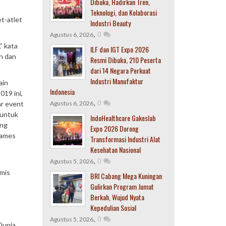
Dibuka, Hadirkan Tren,
Teknologi, dan Kolaborasi
t-atlet
Industri Beauty
,
0
Agustus 6, 2026
” kata
ILF dan IGT Expo 2026
an dan
Resmi Dibuka, 210 Peserta
dari 14 Negara Perkuat
Industri Manufaktur
ain
Indonesia
019 ini,
,
0
ar event
Agustus 6, 2026
 untuk
IndoHealthcare Gakeslab
ang
Expo 2026 Dorong
Games
Transformasi Industri Alat
Kesehatan Nasional
,
0
Agustus 5, 2026
imis
BRI Cabang Mega Kuningan
Gulirkan Program Jumat
Berkah, Wujud Nyata
Kepedulian Sosial
,
0
Agustus 5, 2026
Dunia