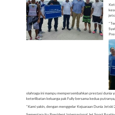
Ket
kes
jets
“Te
Sya
Pre
olahraga ini mampu mempersembahkan prestasi dunia y
keterlibatan keluarga pak Fully bersama kedua putranya
“Kami yakin, dengan menggelar Kejuaraan Dunia Jetski 
Sementara itu President Internasional Jet Sport Boatin