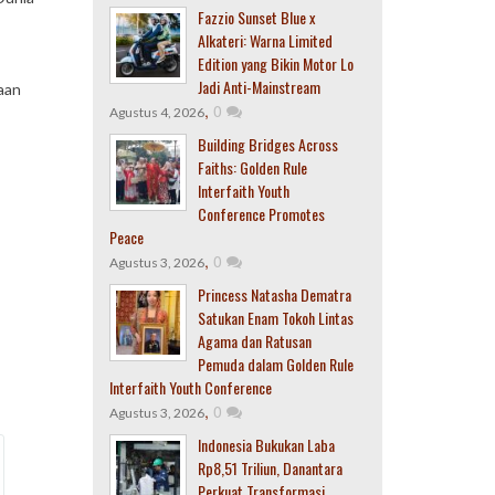
Fazzio Sunset Blue x
Alkateri: Warna Limited
Edition yang Bikin Motor Lo
Jadi Anti-Mainstream
aan
,
0
Agustus 4, 2026
Building Bridges Across
Faiths: Golden Rule
Interfaith Youth
Conference Promotes
Peace
,
0
Agustus 3, 2026
Princess Natasha Dematra
Satukan Enam Tokoh Lintas
Agama dan Ratusan
Pemuda dalam Golden Rule
Interfaith Youth Conference
,
0
Agustus 3, 2026
Indonesia Bukukan Laba
Rp8,51 Triliun, Danantara
Perkuat Transformasi