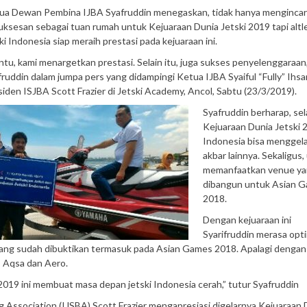
ua Dewan Pembina IJBA Syafruddin menegaskan, tidak hanya mengincar
uksesan sebagai tuan rumah untuk Kejuaraan Dunia Jetski 2019 tapi altle
ki Indonesia siap meraih prestasi pada kejuaraan ini.
ntu, kami menargetkan prestasi. Selain itu, juga sukses penyelenggaraan,
fruddin dalam jumpa pers yang didampingi Ketua IJBA Syaiful “Fully” Ihs
siden ISJBA Scott Frazier di Jetski Academy, Ancol, Sabtu (23/3/2019).
Syafruddin berharap, sel
Kejuaraan Dunia Jetski 2
Indonesia bisa menggel
akbar lainnya. Sekaligus,
memanfaatkan venue y
dibangun untuk Asian 
2018.
Dengan kejuaraan ini
Syarifruddin merasa opt
ang sudah dibuktikan termasuk pada Asian Games 2018. Apalagi dengan
, Aqsa dan Aero.
2019 ini membuat masa depan jetski Indonesia cerah,” tutur Syafruddin
g Association (IJSBA) Scott Frazier mengapresiasi digelarnya Kejuaraan 