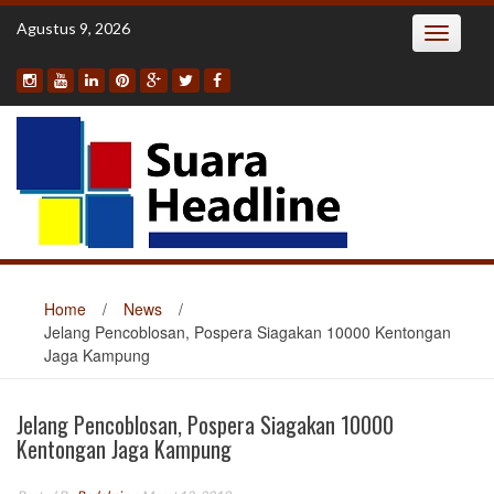
Skip
Agustus 9, 2026
Toggle
to
navigatio
content
Home
/
News
/
Jelang Pencoblosan, Pospera Siagakan 10000 Kentongan
Jaga Kampung
Jelang Pencoblosan, Pospera Siagakan 10000
Kentongan Jaga Kampung