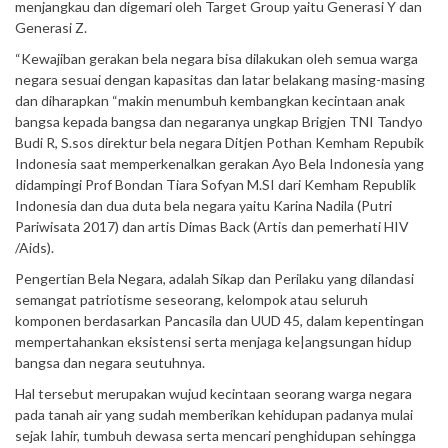
menjangkau dan digemari oleh Target Group yaitu Generasi Y dan
Generasi Z.
“Kewajiban gerakan bela negara bisa dilakukan oleh semua warga
negara sesuai dengan kapasitas dan latar belakang masing-masing
dan diharapkan “makin menumbuh kembangkan kecintaan anak
bangsa kepada bangsa dan negaranya ungkap Brigjen TNI Tandyo
Budi R, S.sos direktur bela negara Ditjen Pothan Kemham Repubik
Indonesia saat memperkenalkan gerakan Ayo Bela Indonesia yang
didampingi Prof Bondan Tiara Sofyan M.SI dari Kemham Republik
Indonesia dan dua duta bela negara yaitu Karina Nadila (Putri
Pariwisata 2017) dan artis Dimas Back (Artis dan pemerhati HIV
/Aids).
Pengertian Bela Negara, adalah Sikap dan Perilaku yang dilandasi
semangat patriotisme seseorang, kelompok atau seluruh
komponen berdasarkan Pancasila dan UUD 45, dalam kepentingan
mempertahankan eksistensi serta menjaga ke|angsungan hidup
bangsa dan negara seutuhnya.
Hal tersebut merupakan wujud kecintaan seorang warga negara
pada tanah air yang sudah memberikan kehidupan padanya mulai
sejak Iahir, tumbuh dewasa serta mencari penghidupan sehingga