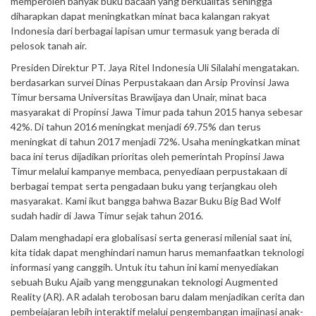
memperoleh banyak buku bacaan yang berkualitas sehingga
diharapkan dapat meningkatkan minat baca kalangan rakyat
Indonesia dari berbagai lapisan umur termasuk yang berada di
pelosok tanah air.
Presiden Direktur PT. Jaya Ritel Indonesia Uli Silalahi mengatakan.
berdasarkan survei Dinas Perpustakaan dan Arsip Provinsi Jawa
Timur bersama Universitas Brawijaya dan Unair, minat baca
masyarakat di Propinsi Jawa Timur pada tahun 2015 hanya sebesar
42%. Di tahun 2016 meningkat menjadi 69.75% dan terus
meningkat di tahun 2017 menjadi 72%. Usaha meningkatkan minat
baca ini terus dijadikan prioritas oleh pemerintah Propinsi Jawa
Timur melalui kampanye membaca, penyediaan perpustakaan di
berbagai tempat serta pengadaan buku yang terjangkau oleh
masyarakat. Kami ikut bangga bahwa Bazar Buku Big Bad Wolf
sudah hadir di Jawa Timur sejak tahun 2016.
Dalam menghadapi era globalisasi serta generasi milenial saat ini,
kita tidak dapat menghindari namun harus memanfaatkan teknologi
informasi yang canggih. Untuk itu tahun ini kami menyediakan
sebuah Buku Ajaib yang menggunakan teknologi Augmented
Reality (AR). AR adalah terobosan baru dalam menjadikan cerita dan
pembeiajaran lebih interaktif melalui pengembangan imajinasi anak-