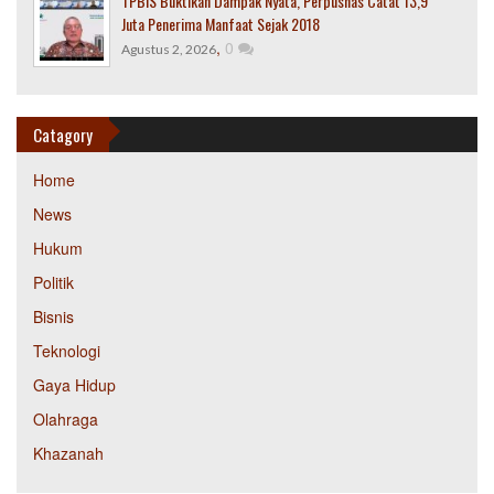
TPBIS Buktikan Dampak Nyata, Perpusnas Catat 13,9
Juta Penerima Manfaat Sejak 2018
,
0
Agustus 2, 2026
Catagory
Home
News
Hukum
Politik
Bisnis
Teknologi
Gaya Hidup
Olahraga
Khazanah