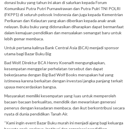
donasi buku yang tahun ini akan di salurkan kepada Forum
Komunikasi Putra Putri Purnawirawan dan Putra Pulri TNI POLRI
(FKPP1) di seluruh pelosok Indonesia dan juga kepada Kementrian
Perikanan dan Kelautan yang akan diberikan kepada anak-anak
nelayan. Buku buku yang didonasikan diharapkan dapat bermanfaat
dalam kemajuan pendidikan dan menyalakan semangat baru untuk
lebih gemar membaca.
Untuk pertama kalinya Bank Central Asia (BCA) menjadi sponsor
utama bagi Bazar Buku Big
Bad Wolf. Direktur BCA Henry Koenaifi mengungkapkan,
kesempatan menggeIar perhelatan tersebut dan dapat
bekerjasama dengan Big Bad Wolf Books merupakan hal yang
istimewa karena berkaitan dengan investasi jangka panjang terkait
upaya mencerdaskan bangsa.
Masyarakat memiliki kesempatan yang Iuas untuk memperoleh
bacaan-bacaan berkualitas, mendidik dan mewariskan generasi
penerus dengan kesadaran membaca. dan ikut berkontribusi secara
nyata di dunia pendidikan Tanah Air.
“Kami ingin event Bazar Buku murah ini menjadi ajang bagi keluarga
beserta anak-anaknya, institusi dan organisasi pendidikan,