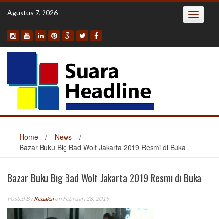
Skip
Agustus 7, 2026
Toggle
to
navigatio
content
Home
/
News
/
Bazar Buku Big Bad Wolf Jakarta 2019 Resmi di Buka
Bazar Buku Big Bad Wolf Jakarta 2019 Resmi di Buka
Posted By
Redaksi
on Februari 28, 2019