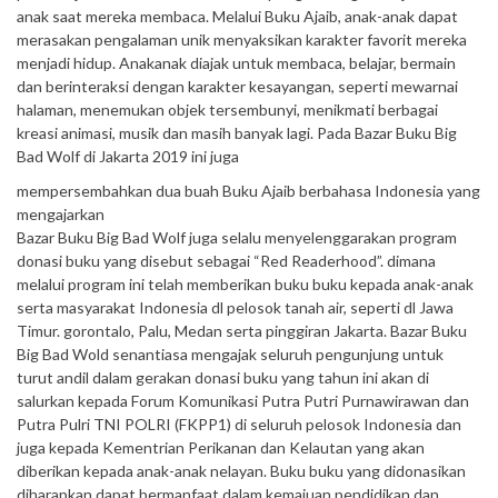
anak saat mereka membaca. Melalui Buku Ajaib, anak-anak dapat
merasakan pengalaman unik menyaksikan karakter favorit mereka
menjadi hidup. Anakanak diajak untuk membaca, belajar, bermain
dan berinteraksi dengan karakter kesayangan, seperti mewarnai
halaman, menemukan objek tersembunyi, menikmati berbagai
kreasi animasi, musik dan masih banyak lagi. Pada Bazar Buku Big
Bad Wolf di Jakarta 2019 ini juga
mempersembahkan dua buah Buku Ajaib berbahasa Indonesia yang
mengajarkan
Bazar Buku Big Bad Wolf juga selalu menyelenggarakan program
donasi buku yang disebut sebagai “Red Readerhood”. dimana
melalui program ini telah memberikan buku buku kepada anak-anak
serta masyarakat Indonesia dl pelosok tanah air, seperti dl Jawa
Timur. gorontalo, Palu, Medan serta pinggiran Jakarta. Bazar Buku
Big Bad Wold senantiasa mengajak seluruh pengunjung untuk
turut andil dalam gerakan donasi buku yang tahun ini akan di
salurkan kepada Forum Komunikasi Putra Putri Purnawirawan dan
Putra Pulri TNI POLRI (FKPP1) di seluruh pelosok Indonesia dan
juga kepada Kementrian Perikanan dan Kelautan yang akan
diberikan kepada anak-anak nelayan. Buku buku yang didonasikan
diharapkan dapat bermanfaat dalam kemajuan pendidikan dan