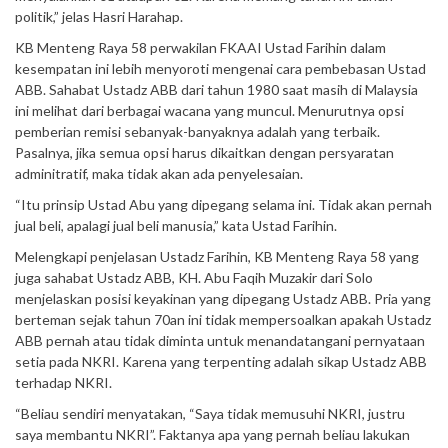
politik,” jelas Hasri Harahap.
KB Menteng Raya 58 perwakilan FKAAI Ustad Farihin dalam
kesempatan ini lebih menyoroti mengenai cara pembebasan Ustad
ABB. Sahabat Ustadz ABB dari tahun 1980 saat masih di Malaysia
ini melihat dari berbagai wacana yang muncul. Menurutnya opsi
pemberian remisi sebanyak-banyaknya adalah yang terbaik.
Pasalnya, jika semua opsi harus dikaitkan dengan persyaratan
adminitratif, maka tidak akan ada penyelesaian.
“Itu prinsip Ustad Abu yang dipegang selama ini. Tidak akan pernah
jual beli, apalagi jual beli manusia,” kata Ustad Farihin.
Melengkapi penjelasan Ustadz Farihin, KB Menteng Raya 58 yang
juga sahabat Ustadz ABB, KH. Abu Faqih Muzakir dari Solo
menjelaskan posisi keyakinan yang dipegang Ustadz ABB. Pria yang
berteman sejak tahun 70an ini tidak mempersoalkan apakah Ustadz
ABB pernah atau tidak diminta untuk menandatangani pernyataan
setia pada NKRI. Karena yang terpenting adalah sikap Ustadz ABB
terhadap NKRI.
“Beliau sendiri menyatakan, “Saya tidak memusuhi NKRI, justru
saya membantu NKRI”. Faktanya apa yang pernah beliau lakukan