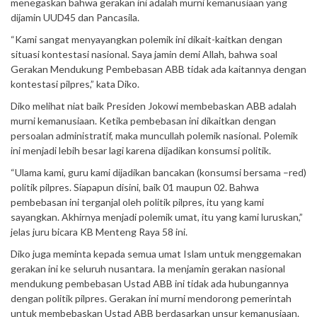
menegaskan bahwa gerakan ini adalah murni kemanusiaan yang
dijamin UUD45 dan Pancasila.
“Kami sangat menyayangkan polemik ini dikait-kaitkan dengan
situasi kontestasi nasional. Saya jamin demi Allah, bahwa soal
Gerakan Mendukung Pembebasan ABB tidak ada kaitannya dengan
kontestasi pilpres,” kata Diko.
Diko melihat niat baik Presiden Jokowi membebaskan ABB adalah
murni kemanusiaan. Ketika pembebasan ini dikaitkan dengan
persoalan administratif, maka muncullah polemik nasional. Polemik
ini menjadi lebih besar lagi karena dijadikan konsumsi politik.
“Ulama kami, guru kami dijadikan bancakan (konsumsi bersama –red)
politik pilpres. Siapapun disini, baik 01 maupun 02. Bahwa
pembebasan ini terganjal oleh politik pilpres, itu yang kami
sayangkan. Akhirnya menjadi polemik umat, itu yang kami luruskan,”
jelas juru bicara KB Menteng Raya 58 ini.
Diko juga meminta kepada semua umat Islam untuk menggemakan
gerakan ini ke seluruh nusantara. Ia menjamin gerakan nasional
mendukung pembebasan Ustad ABB ini tidak ada hubungannya
dengan politik pilpres. Gerakan ini murni mendorong pemerintah
untuk membebaskan Ustad ABB berdasarkan unsur kemanusiaan.