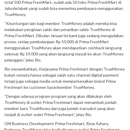
total 500 Prima FreshMart, sudah ada 50 toko Prima FreshMart di
Jabodetabek yang sudah bisa menerima pembayara menggunakan
TrueMoney.
“Keuntungan lain bagi member TrueMoney adalah mereka bisa
melakukan pengisian saldo dan penarikan saldo TrueMoney di
Prima FreshMart. Dibulan Januari ini kami juga sedang mengadakan
promo, setiap pembelanjaan Rp 50.000 di Prima FreshMart
menggunakan TrueMoney akan mendapatkan cashback langsung
sebesar Rp 19.000 yang akan langsung masuk ke akun TrueMoney
pelanggan,” jelas Rio.
Rio menambahkan, Kerjasama Prima Freshmart dengan TrueMoney
bukan semata hanya sebagai salah satu channel digital payment
tetapi juga sebagai media untuk memperkenalkan brand Prima
Freshmart ke customer base/member TrueMoney.
“Dengan adanya program-program yang akan dilakukan oleh
TrueMoney di outlet Prima Freshmart dapat menambah jumlah
member baru TrueMoney dan juga jumlah transaksi yang akan
terjadi di outlet-oulet Prima Freshmart,” jelas Rio.
GM Business Development Prima Freshmart, Reza Azhary,
Berharap TrueMoney bisa hadir disemua outlet Prima Freshmart