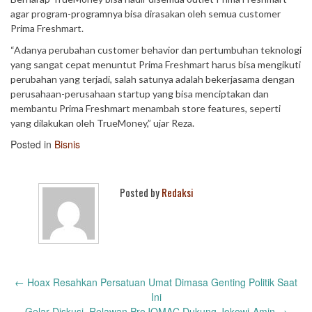
agar program-programnya bisa dirasakan oleh semua customer
Prima Freshmart.
“Adanya perubahan customer behavior dan pertumbuhan teknologi
yang sangat cepat menuntut Prima Freshmart harus bisa mengikuti
perubahan yang terjadi, salah satunya adalah bekerjasama dengan
perusahaan-perusahaan startup yang bisa menciptakan dan
membantu Prima Freshmart menambah store features, seperti
yang dilakukan oleh TrueMoney,” ujar Reza.
Posted in
Bisnis
Posted by
Redaksi
Post
←
Hoax Resahkan Persatuan Umat Dimasa Genting Politik Saat
navigation
Ini
Gelar Diskusi, Relawan ProJOMAC Dukung Jokowi-Amin
→