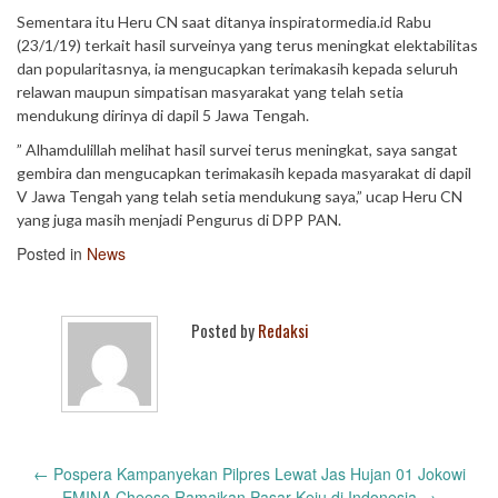
Sementara itu Heru CN saat ditanya inspiratormedia.id Rabu
(23/1/19) terkait hasil surveinya yang terus meningkat elektabilitas
dan popularitasnya, ia mengucapkan terimakasih kepada seluruh
relawan maupun simpatisan masyarakat yang telah setia
mendukung dirinya di dapil 5 Jawa Tengah.
” Alhamdulillah melihat hasil survei terus meningkat, saya sangat
gembira dan mengucapkan terimakasih kepada masyarakat di dapil
V Jawa Tengah yang telah setia mendukung saya,” ucap Heru CN
yang juga masih menjadi Pengurus di DPP PAN.
Posted in
News
Posted by
Redaksi
Post
←
Pospera Kampanyekan Pilpres Lewat Jas Hujan 01 Jokowi
EMINA Cheese Ramaikan Pasar Keju di Indonesia
→