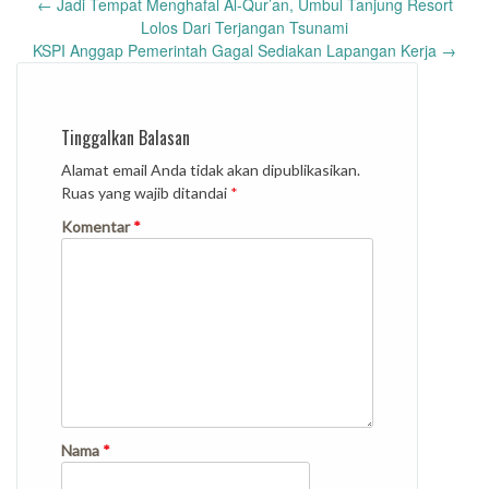
Post
←
Jadi Tempat Menghafal Al-Qur’an, Umbul Tanjung Resort
navigation
Lolos Dari Terjangan Tsunami
KSPI Anggap Pemerintah Gagal Sediakan Lapangan Kerja
→
Tinggalkan Balasan
Alamat email Anda tidak akan dipublikasikan.
Ruas yang wajib ditandai
*
Komentar
*
Nama
*