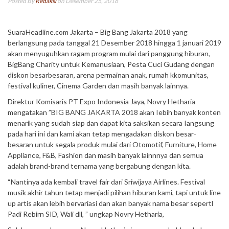
Posted By
Redaksi
on Desember 25, 2018
SuaraHeadline.com Jakarta – Big Bang Jakarta 2018 yang
berlangsung pada tanggal 21 Desember 2018 hingga 1 januari 2019
akan menyuguhkan ragam program mulai dari panggung hiburan,
BigBang Charity untuk Kemanusiaan, Pesta Cuci Gudang dengan
diskon besarbesaran, arena permainan anak, rumah kkomunitas,
festival kuliner, Cinema Garden dan masih banyak lainnya.
Direktur Komisaris PT Expo Indonesia Jaya, Novry Hetharia
mengatakan ”BIG BANG JAKARTA 2018 akan Iebih banyak konten
menarik yang sudah siap dan dapat kita saksikan secara Iangsung
pada hari ini dan kami akan tetap mengadakan diskon besar-
besaran untuk segala produk mulai dari Otomotif, Furniture, Home
Appliance, F&B, Fashion dan masih banyak lainnnya dan semua
adalah brand-brand ternama yang bergabung dengan kita.
“Nantinya ada kembali travel fair dari Sriwijaya Airlines. Festival
musik akhir tahun tetap menjadi pilihan hiburan kami, tapi untuk line
up artis akan lebih bervariasi dan akan banyak nama besar sepertl
Padi Rebirn SID, Wali dll, ” ungkap Novry Hetharia,