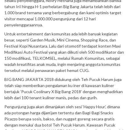
Selaku penyelenggara, Novry Hetharia juga menambahkan bahwa
tahun In’i hingga H-1 perhelatan Big Bang Jakarta telah lebih dari
1.000 brand ternama yang berbergabung dan kami optimis target
visitor mencapai 1.000.000 pengunjung dari 12 hari
penyelenggaraannya.
Untuk entertainment dan komunitas ada lebih banyak kegiatan
besar, seperti Garden Musik, Mini Cinema, Shopping Race, dan
Festival Kopi Nusantara. Lalu dari otomotif terdapat konten Maxi
Modifikasi Auto Festival yang akan diikuti oleh 500 modifikator dan
150 modifikasL TELKOMSEL, melalui Rumah Komunitas, sebagai
wadah kreatifitas anak muda, ingin menjaring anggota komunitas
tersebut melalui penawaran paket hemat CUG.
BIG BANG JAKARTA 2018 didukung oleh Teh Pucuk Harum juga
telah siap memberikan pengalaman ku iner di kawasan kuliner
bertajuk ’Pucuk Coolinary X Big Bang 2018’ dengan menghadirkan
lebih dari 100 tenant kuliner manis, pedas dan gurih.
Pengunjung juga akan dimanjakan oleh sesi ‘Happy Hour’, dimana
ada potongan harga dijam‘jam tertentu dan Bagi-Bagi Snacks
Picazzo berupa sosis, bakso, dan nugget goreng secara gratis
dengan menuka’ dua botol Teh Pucuk Harum. Kawasan Pucuk