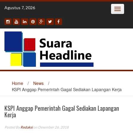
Skip
Agustus 7, 2026
Toggle
to
navigatio
content
Home
/
News
/
KSPI Anggap Pemerintah Gagal Sediakan Lapangan Kerja
KSPI Anggap Pemerintah Gagal Sediakan Lapangan
Kerja
Posted By
Redaksi
on Desember 26, 2018