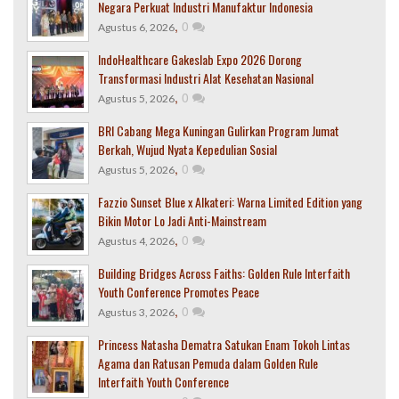
Negara Perkuat Industri Manufaktur Indonesia
,
0
Agustus 6, 2026
IndoHealthcare Gakeslab Expo 2026 Dorong
Transformasi Industri Alat Kesehatan Nasional
,
0
Agustus 5, 2026
BRI Cabang Mega Kuningan Gulirkan Program Jumat
Berkah, Wujud Nyata Kepedulian Sosial
,
0
Agustus 5, 2026
Fazzio Sunset Blue x Alkateri: Warna Limited Edition yang
Bikin Motor Lo Jadi Anti-Mainstream
,
0
Agustus 4, 2026
Building Bridges Across Faiths: Golden Rule Interfaith
Youth Conference Promotes Peace
,
0
Agustus 3, 2026
Princess Natasha Dematra Satukan Enam Tokoh Lintas
Agama dan Ratusan Pemuda dalam Golden Rule
Interfaith Youth Conference