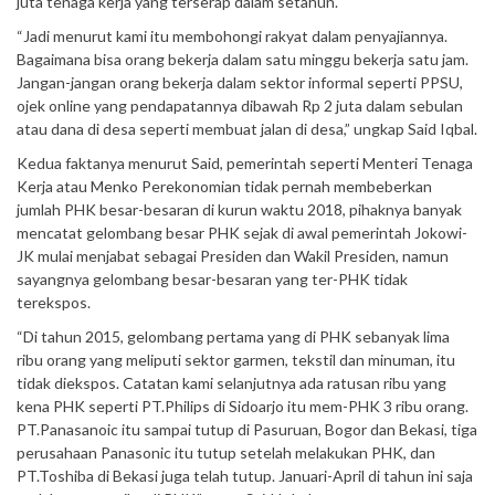
juta tenaga kerja yang terserap dalam setahun.
“Jadi menurut kami itu membohongi rakyat dalam penyajiannya.
Bagaimana bisa orang bekerja dalam satu minggu bekerja satu jam.
Jangan-jangan orang bekerja dalam sektor informal seperti PPSU,
ojek online yang pendapatannya dibawah Rp 2 juta dalam sebulan
atau dana di desa seperti membuat jalan di desa,” ungkap Said Iqbal.
Kedua faktanya menurut Said, pemerintah seperti Menteri Tenaga
Kerja atau Menko Perekonomian tidak pernah membeberkan
jumlah PHK besar-besaran di kurun waktu 2018, pihaknya banyak
mencatat gelombang besar PHK sejak di awal pemerintah Jokowi-
JK mulai menjabat sebagai Presiden dan Wakil Presiden, namun
sayangnya gelombang besar-besaran yang ter-PHK tidak
terekspos.
“Di tahun 2015, gelombang pertama yang di PHK sebanyak lima
ribu orang yang meliputi sektor garmen, tekstil dan minuman, itu
tidak diekspos. Catatan kami selanjutnya ada ratusan ribu yang
kena PHK seperti PT.Philips di Sidoarjo itu mem-PHK 3 ribu orang.
PT.Panasanoic itu sampai tutup di Pasuruan, Bogor dan Bekasi, tiga
perusahaan Panasonic itu tutup setelah melakukan PHK, dan
PT.Toshiba di Bekasi juga telah tutup. Januari-April di tahun ini saja