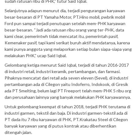
sudah ratusan ribu di PHK,” tutur Said Iqbal.
Selanjutnya adapun menurut dia, terjadi pengurangan karyawan
besar-besaran di PT Yamaha Motor, PT.Hino mobil, pwbrik mobil
Ford pun sampai terjadi penutupan setelah mem-PHK karyawan
besar-besaran. “Jadi ada ratusan ribu orang yang ter-PHK, data
kami clear, pemerintwh tidak mencatat itu, pemerintah pasif,
Kemenaker pasif, tapi kami serikat buruh aktif mendatanya, karena
kami punya anggota yang melaporkan setiap bulan siapa-siapa yang
melakukan PHK,” ucap Said Iqbal.
Gelombang ketiga menurut Said Iqbal, terjadi di tahun 2016-2017
di industri retail, industri keramik, pertambangan, dan farmasi.
Pihaknya mencatat dari retail ada seven eleven (Sevel), di industri
pertambangan ada di Cilegon yaitu Indoferro, Indokook, di Gresik
ada PT Smelting, belum lagi PT Freeport telah mem-PHK 5 ribu org
dan perusahaan lainnya yang banyak melakukan PHK karyawannya.
Untuk gelombang keempat di tahun 2018, terjadi PHK terutama di
industri garmen, tekstil dan baja. Di industri garmen-tekstil ada di
PT dada itu 7 ribu karyawan di PHK, PT.Krakatau Steel di Cilegon
banyak karyawan yang di putus kontrak atau diberhentikan
ditengah jalan.