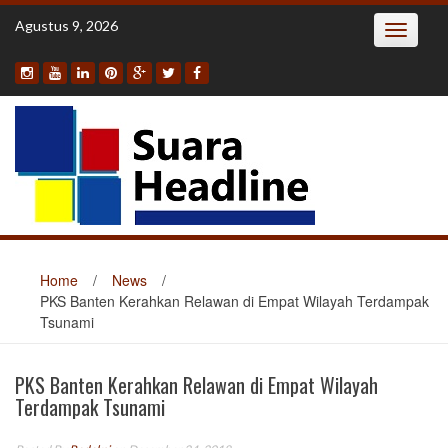
Skip
Agustus 9, 2026
Toggle
to
navigatio
content
Home
/
News
/
PKS Banten Kerahkan Relawan di Empat Wilayah Terdampak
Tsunami
PKS Banten Kerahkan Relawan di Empat Wilayah
Terdampak Tsunami