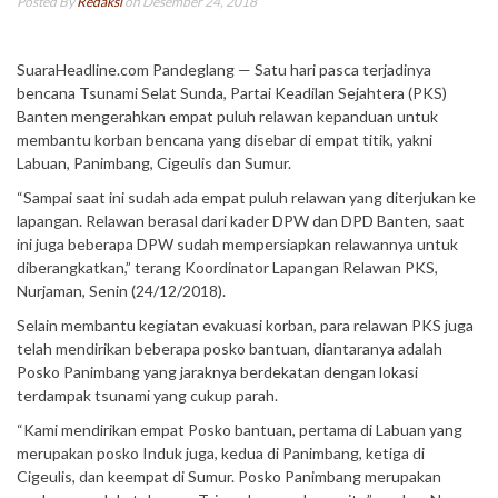
Posted By
Redaksi
on Desember 24, 2018
SuaraHeadline.com Pandeglang — Satu hari pasca terjadinya
bencana Tsunami Selat Sunda, Partai Keadilan Sejahtera (PKS)
Banten mengerahkan empat puluh relawan kepanduan untuk
membantu korban bencana yang disebar di empat titik, yakni
Labuan, Panimbang, Cigeulis dan Sumur.
“Sampai saat ini sudah ada empat puluh relawan yang diterjukan ke
lapangan. Relawan berasal dari kader DPW dan DPD Banten, saat
ini juga beberapa DPW sudah mempersiapkan relawannya untuk
diberangkatkan,” terang Koordinator Lapangan Relawan PKS,
Nurjaman, Senin (24/12/2018).
Selain membantu kegiatan evakuasi korban, para relawan PKS juga
telah mendirikan beberapa posko bantuan, diantaranya adalah
Posko Panimbang yang jaraknya berdekatan dengan lokasi
terdampak tsunami yang cukup parah.
“Kami mendirikan empat Posko bantuan, pertama di Labuan yang
merupakan posko Induk juga, kedua di Panimbang, ketiga di
Cigeulis, dan keempat di Sumur. Posko Panimbang merupakan