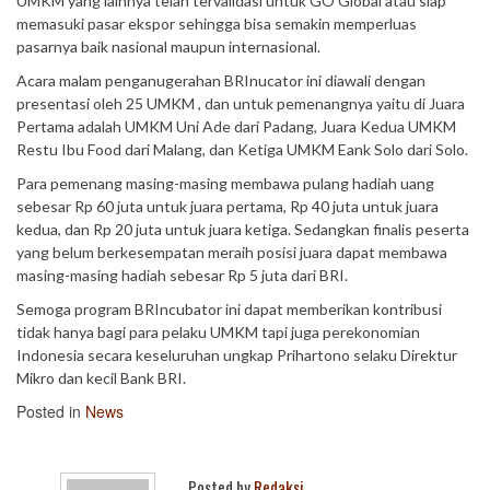
UMKM yang lainnya telah tervalidasi untuk GO Global atau siap
memasuki pasar ekspor sehingga bisa semakin memperluas
pasarnya baik nasional maupun internasional.
Acara malam penganugerahan BRInucator ini diawali dengan
presentasi oleh 25 UMKM , dan untuk pemenangnya yaitu di Juara
Pertama adalah UMKM Uni Ade dari Padang, Juara Kedua UMKM
Restu Ibu Food dari Malang, dan Ketiga UMKM Eank Solo dari Solo.
Para pemenang masing-masing membawa pulang hadiah uang
sebesar Rp 60 juta untuk juara pertama, Rp 40 juta untuk juara
kedua, dan Rp 20 juta untuk juara ketiga. Sedangkan finalis peserta
yang belum berkesempatan meraih posisi juara dapat membawa
masing-masing hadiah sebesar Rp 5 juta dari BRI.
Semoga program BRIncubator ini dapat memberikan kontribusi
tidak hanya bagi para pelaku UMKM tapi juga perekonomian
Indonesia secara keseluruhan ungkap Prihartono selaku Direktur
Mikro dan kecil Bank BRI.
Posted in
News
Posted by
Redaksi