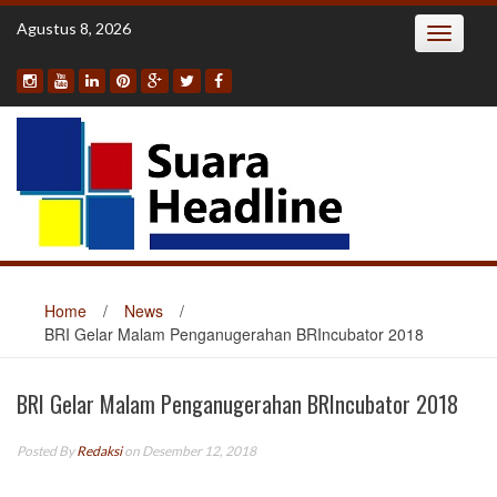
Skip
Agustus 8, 2026
Toggle
to
navigatio
content
Home
/
News
/
BRI Gelar Malam Penganugerahan BRIncubator 2018
BRI Gelar Malam Penganugerahan BRIncubator 2018
Posted By
Redaksi
on Desember 12, 2018