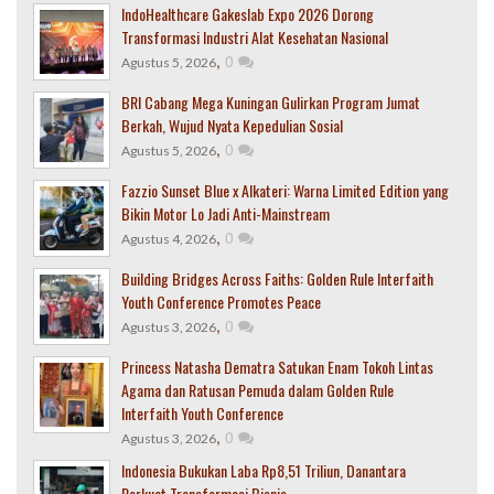
IndoHealthcare Gakeslab Expo 2026 Dorong
Transformasi Industri Alat Kesehatan Nasional
,
0
Agustus 5, 2026
BRI Cabang Mega Kuningan Gulirkan Program Jumat
Berkah, Wujud Nyata Kepedulian Sosial
,
0
Agustus 5, 2026
Fazzio Sunset Blue x Alkateri: Warna Limited Edition yang
Bikin Motor Lo Jadi Anti-Mainstream
,
0
Agustus 4, 2026
Building Bridges Across Faiths: Golden Rule Interfaith
Youth Conference Promotes Peace
,
0
Agustus 3, 2026
Princess Natasha Dematra Satukan Enam Tokoh Lintas
Agama dan Ratusan Pemuda dalam Golden Rule
Interfaith Youth Conference
,
0
Agustus 3, 2026
Indonesia Bukukan Laba Rp8,51 Triliun, Danantara
Perkuat Transformasi Bisnis