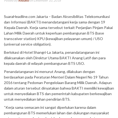
Posted By
Redaksi
on Desember 10, 2018
SuaraHeadline.com Jakarta – Badan Aksesibilitas Telekomunikasi
dan Informasi (BAKTI) menandatangani kerja sama dengan 19
Kepala Daerah. Kerja sama tersebut terkait Perjanjian Pinjam Pakai
Lahan Milik Daerah untuk keperluan pembangunan BTS (base
transceiver station) KPU (kewajiban pelayanan umum) / USO
(universal service obligation).
Berlokasi di Hotel Shangri-La Jakarta, penandatanganan ini
dilaksanakan oleh Direktur Utama BAKTI Anang Latif dan para
kepala daerah di wilayah pembangunan BTS USO.
Penandatanganan ini menurut Anang, dilakukan dengan
berdasarkan pada Peraturan Menteri Dalam Negeri No 19 Tahun
2016 tentang Pedoman Pengelolaan Barang Milik Daerah. Adapun
dalam aturan tersebut dinyatakan bahwa BAKTI memiliki kewajiban
untuk menyediakan BTS dan pemerintah kabupaten berkewajiban
untuk menyediakan lahan pendirian BTS.
“Kerja sama semacam ini sangat diperlukan karena dalam
pembangunan BTS memerlukan lahan dan dukungan masyarakat