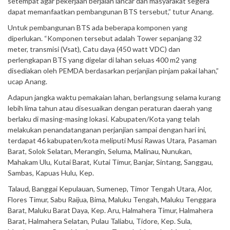
setempat agar pekerjaan berjalan lancar dan masyarakat segera
dapat memanfaatkan pembangunan BTS tersebut,” tutur Anang.
Untuk pembangunan BTS ada beberapa komponen yang
diperlukan. “Komponen tersebut adalah Tower sepanjang 32
meter, transmisi (Vsat), Catu daya (450 watt VDC) dan
perlengkapan BTS yang digelar di lahan seluas 400 m2 yang
disediakan oleh PEMDA berdasarkan perjanjian pinjam pakai lahan,”
ucap Anang.
Adapun jangka waktu pemakaian lahan, berlangsung selama kurang
lebih lima tahun atau disesuaikan dengan peraturan daerah yang
berlaku di masing-masing lokasi. Kabupaten/Kota yang telah
melakukan penandatanganan perjanjian sampai dengan hari ini,
terdapat 46 kabupaten/kota meliputi Musi Rawas Utara, Pasaman
Barat, Solok Selatan, Merangin, Seluma, Malinau, Nunukan,
Mahakam Ulu, Kutai Barat, Kutai Timur, Banjar, Sintang, Sanggau,
Sambas, Kapuas Hulu, Kep.
Talaud, Banggai Kepulauan, Sumenep, Timor Tengah Utara, Alor,
Flores Timur, Sabu Raijua, Bima, Maluku Tengah, Maluku Tenggara
Barat, Maluku Barat Daya, Kep. Aru, Halmahera Timur, Halmahera
Barat, Halmahera Selatan, Pulau Taliabu, Tidore, Kep. Sula,