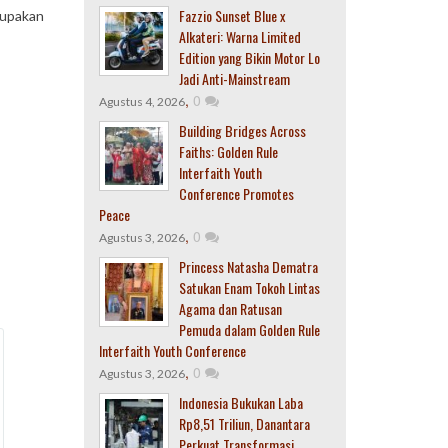
Fazzio Sunset Blue x
rupakan
Alkateri: Warna Limited
Edition yang Bikin Motor Lo
Jadi Anti-Mainstream
,
0
Agustus 4, 2026
Building Bridges Across
Faiths: Golden Rule
Interfaith Youth
Conference Promotes
Peace
,
0
Agustus 3, 2026
Princess Natasha Dematra
Satukan Enam Tokoh Lintas
Agama dan Ratusan
Pemuda dalam Golden Rule
Interfaith Youth Conference
,
0
Agustus 3, 2026
Indonesia Bukukan Laba
Rp8,51 Triliun, Danantara
Perkuat Transformasi