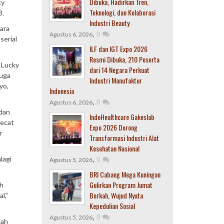
Dibuka, Hadirkan Tren,
ky
Teknologi, dan Kolaborasi
8.
Industri Beauty
ara
,
0
Agustus 6, 2026
serial
ILF dan IGT Expo 2026
Resmi Dibuka, 210 Peserta
 Lucky
dari 14 Negara Perkuat
juga
Industri Manufaktur
yo,
Indonesia
,
0
Agustus 6, 2026
 dan
IndoHealthcare Gakeslab
pecat
Expo 2026 Dorong
r
Transformasi Industri Alat
Kesehatan Nasional
,
0
lagi
Agustus 5, 2026
BRI Cabang Mega Kuningan
Gulirkan Program Jumat
ih
Berkah, Wujud Nyata
l,”
Kepedulian Sosial
,
0
Agustus 5, 2026
dah