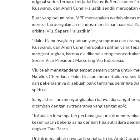
original series terbaru berjudul Halustik. Serial komedi 
Kuswandi, dan Andri Cung. Halustik sendiri merupakan k
Buat yang belum tahu, VPF meruapakan wadah sineas mu
mentor berpengalaman di industri perfilman nasional. Nah
orisinal Viu. Seperti Halustik ini.
“Halustik menyajikan paduan yang sempurna dari drama, 
Kuswandi, dan Andri Cung merupakan pilihan yang tepat u
menguntungkan, karena dia dikenal sering menceritaka
Senior Vice President Marketing Viu Indonesia.
Viu telah menggandeng empat pemain utama untuk membin
Natalius Chendana. Halustik akan menceritakan sosok K
dari pekerjaannya di sebuah bank ternama, sehingga d
spiritual.
Sang aktris Tara mengungkapkan bahwa dia sangat bersyuk
ditambah dengan sutradaranya yang sangat epik.
“Ini adalah kesempatan pertama gua untuk memerankan k
kesempatan bekerja sama dengan tiga sutradara pemenang
ungkap Tara Basro.
Untuk menambah daya tarik serial satu ini, Andri Cung