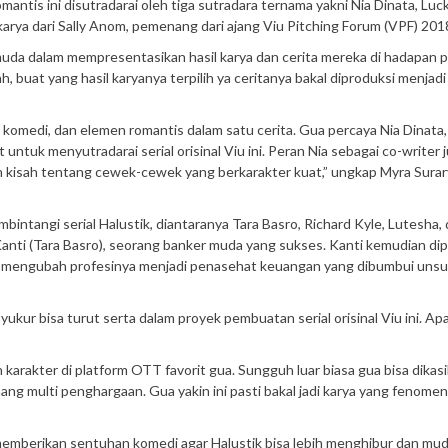
romantis ini disutradarai oleh tiga sutradara ternama yakni Nia Dinata, Luc
arya dari Sally Anom, pemenang dari ajang Viu Pitching Forum (VPF) 201
da dalam mempresentasikan hasil karya dan cerita mereka di hadapan p
, buat yang hasil karyanya terpilih ya ceritanya bakal diproduksi menjadi 
komedi, dan elemen romantis dalam satu cerita. Gua percaya Nia Dinata,
ntuk menyutradarai serial orisinal Viu ini. Peran Nia sebagai co-writer 
n kisah tentang cewek-cewek yang berkarakter kuat,” ungkap Myra Surar
tangi serial Halustik, diantaranya Tara Basro, Richard Kyle, Lutesha,
anti (Tara Basro), seorang banker muda yang sukses. Kanti kemudian di
ia mengubah profesinya menjadi penasehat keuangan yang dibumbui unsu
ur bisa turut serta dalam proyek pembuatan serial orisinal Viu ini. Apa
arakter di platform OTT favorit gua. Sungguh luar biasa gua bisa dikas
 multi penghargaan. Gua yakin ini pasti bakal jadi karya yang fenomena
 memberikan sentuhan komedi agar Halustik bisa lebih menghibur dan mu