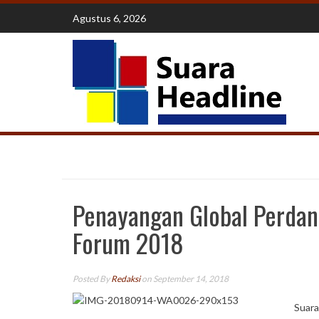
Skip
Agustus 6, 2026
to
content
Penayangan Global Perdan
Forum 2018
Posted By
Redaksi
on September 14, 2018
Suara