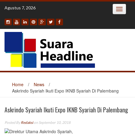
Skip
Agustus 7, 2026
Toggle
to
navigatio
content
Home
/
News
/
Askrindo Syariah Ikuti Expo IKNB Syariah Di Palembang
Askrindo Syariah Ikuti Expo IKNB Syariah Di Palembang
Posted By
Redaksi
on September 10, 2018