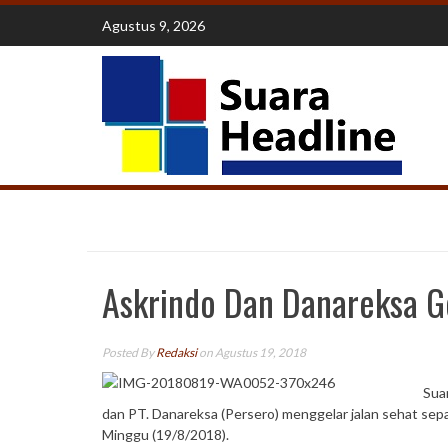
Skip
Agustus 9, 2026
to
content
Askrindo Dan Danareksa Ge
Posted By
Redaksi
on Agustus 19, 2018
Sua
dan PT. Danareksa (Persero) menggelar jalan sehat sep
Minggu (19/8/2018).