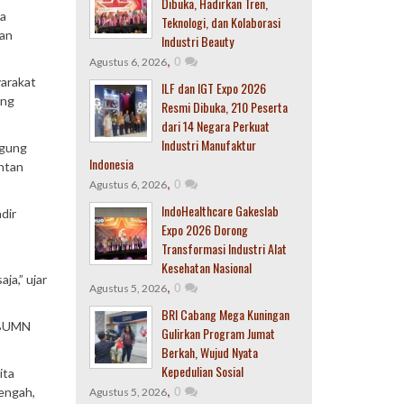
Dibuka, Hadirkan Tren,
ya
Teknologi, dan Kolaborasi
tan
Industri Beauty
,
0
Agustus 6, 2026
yarakat
ILF dan IGT Expo 2026
ang
Resmi Dibuka, 210 Peserta
dari 14 Negara Perkuat
Industri Manufaktur
ggung
Indonesia
ntan
,
0
Agustus 6, 2026
IndoHealthcare Gakeslab
dir
Expo 2026 Dorong
Transformasi Industri Alat
Kesehatan Nasional
ja,” ujar
,
0
Agustus 5, 2026
BRI Cabang Mega Kuningan
n BUMN
Gulirkan Program Jumat
Berkah, Wujud Nyata
Kepedulian Sosial
ita
,
0
Tengah,
Agustus 5, 2026