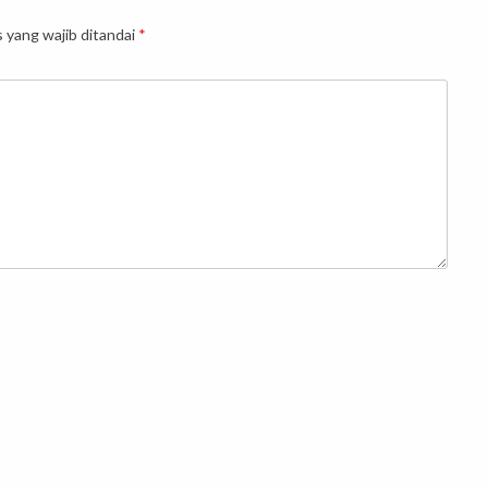
 yang wajib ditandai
*