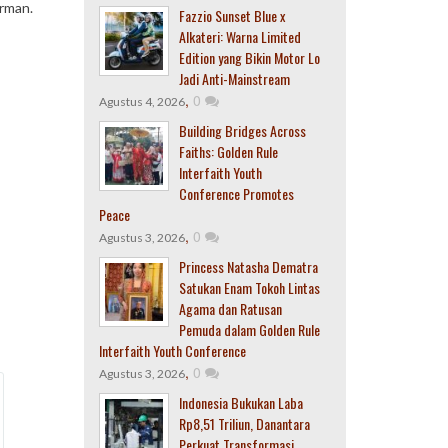
irman.
Fazzio Sunset Blue x
Alkateri: Warna Limited
Edition yang Bikin Motor Lo
Jadi Anti-Mainstream
,
0
Agustus 4, 2026
Building Bridges Across
Faiths: Golden Rule
Interfaith Youth
Conference Promotes
Peace
,
0
Agustus 3, 2026
Princess Natasha Dematra
Satukan Enam Tokoh Lintas
Agama dan Ratusan
Pemuda dalam Golden Rule
Interfaith Youth Conference
,
0
Agustus 3, 2026
Indonesia Bukukan Laba
Rp8,51 Triliun, Danantara
Perkuat Transformasi