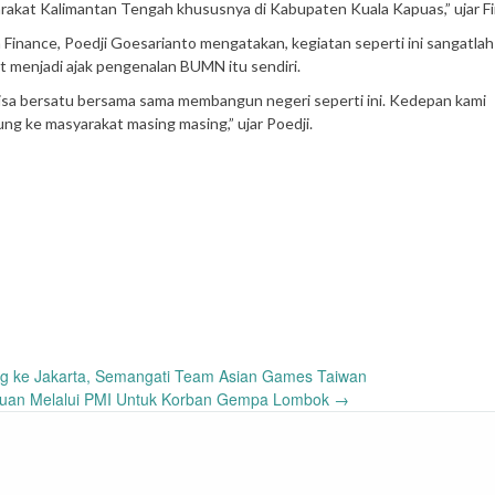
syarakat Kalimantan Tengah khususnya di Kabupaten Kuala Kapuas,” ujar F
Finance, Poedji Goesarianto mengatakan, kegiatan seperti ini sangatlah
 menjadi ajak pengenalan BUMN itu sendiri.
a bersatu bersama sama membangun negeri seperti ini. Kedepan kami
g ke masyarakat masing masing,” ujar Poedji.
g ke Jakarta, Semangati Team Asian Games Taiwan
tuan Melalui PMI Untuk Korban Gempa Lombok
→