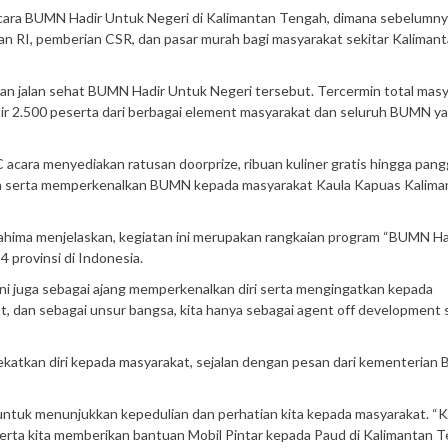
 acara BUMN Hadir Untuk Negeri di Kalimantan Tengah, dimana sebelumn
 RI, pemberian CSR, dan pasar murah bagi masyarakat sekitar Kaliman
an jalan sehat BUMN Hadir Untuk Negeri tersebut. Tercermin total mas
pir 2.500 peserta dari berbagai element masyarakat dan seluruh BUMN y
 acara menyediakan ratusan doorprize, ribuan kuliner gratis hingga pan
an serta memperkenalkan BUMN kepada masyarakat Kaula Kapuas Kalima
ahima menjelaskan, kegiatan ini merupakan rangkaian program “BUMN Ha
 provinsi di Indonesia.
ini juga sebagai ajang memperkenalkan diri serta mengingatkan kepada
, dan sebagai unsur bangsa, kita hanya sebagai agent off development sa
ekatkan diri kepada masyarakat, sejalan dengan pesan dari kementeria
n untuk menunjukkan kepedulian dan perhatian kita kepada masyarakat. “K
 serta kita memberikan bantuan Mobil Pintar kepada Paud di Kalimantan 