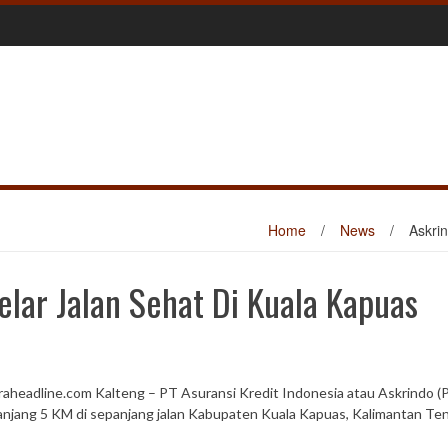
Home
/
News
/
Askri
lar Jalan Sehat Di Kuala Kapuas
raheadline.com Kalteng – PT Asuransi Kredit Indonesia atau Askrindo (
anjang 5 KM di sepanjang jalan Kabupaten Kuala Kapuas, Kalimantan Te