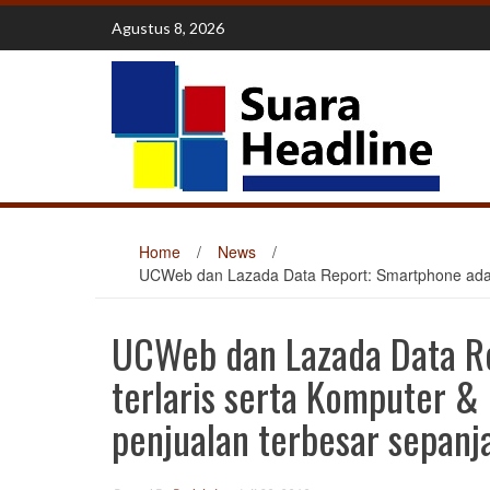
Skip
Agustus 8, 2026
to
content
Home
/
News
/
UCWeb dan Lazada Data Report: Smartphone adala
UCWeb dan Lazada Data Re
terlaris serta Komputer 
penjualan terbesar sepanj