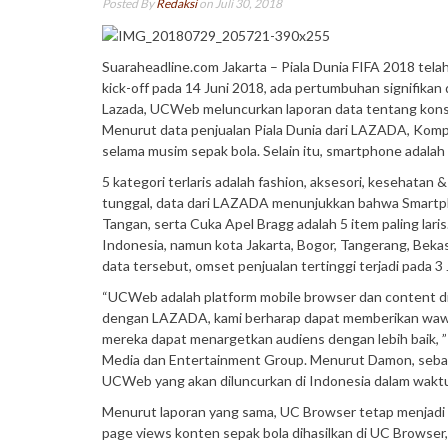
Posted By
Redaksi
on Juli 30, 2018
Suaraheadline.com Jakarta – Piala Dunia FIFA 2018 tela
kick-off pada 14 Juni 2018, ada pertumbuhan signifika
Lazada, UCWeb meluncurkan laporan data tentang konsu
Menurut data penjualan Piala Dunia dari LAZADA, Kompu
selama musim sepak bola. Selain itu, smartphone adalah 
5 kategori terlaris adalah fashion, aksesori, kesehatan 
tunggal, data dari LAZADA menunjukkan bahwa Smartph
Tangan, serta Cuka Apel Bragg adalah 5 item paling laris
Indonesia, namun kota Jakarta, Bogor, Tangerang, Bekas
data tersebut, omset penjualan tertinggi terjadi pada 3 
“UCWeb adalah platform mobile browser dan content dis
dengan LAZADA, kami berharap dapat memberikan wawa
mereka dapat menargetkan audiens dengan lebih baik, ”
Media dan Entertainment Group. Menurut Damon, sebagia
UCWeb yang akan diluncurkan di Indonesia dalam waktu
Menurut laporan yang sama, UC Browser tetap menjadi
page views konten sepak bola dihasilkan di UC Browser,