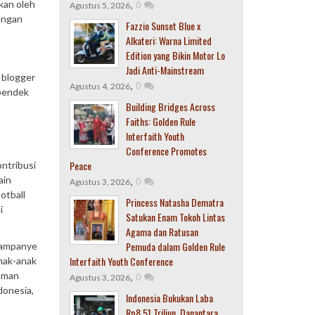
,
0
tkan oleh
Agustus 5, 2026
engan
Fazzio Sunset Blue x
Alkateri: Warna Limited
Edition yang Bikin Motor Lo
Jadi Anti-Mainstream
 blogger
,
0
Agustus 4, 2026
 pendek
Building Bridges Across
Faiths: Golden Rule
Interfaith Youth
Conference Promotes
Peace
ntribusi
ain
,
0
Agustus 3, 2026
otball
Princess Natasha Dematra
i
Satukan Enam Tokoh Lintas
Agama dan Ratusan
Pemuda dalam Golden Rule
kampanye
Interfaith Youth Conference
anak-anak
aman
,
0
Agustus 3, 2026
donesia,
Indonesia Bukukan Laba
Rp8,51 Triliun, Danantara