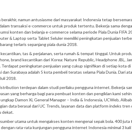
h berakhir, namun antusiasme dari masyarakat Indonesia tetap bersemara
n dalam transaksi e-commerce untuk produk tertentu. Bekerja sama deng
msi konten dan belanja e-commerce selama periode Piala Dunia FIFA 2
ter & Laptop serta Tablet Seluler memiliki peningkatan penjualan terbe
barang terlaris sepanjang piala dunia 2018.
& kecantikan, tas & perjalanan, serta rumah & tempat tinggal. Untuk prod
one, brand kecantikan dari Korea: Nature Republic, Headphone JBL, Ja
. Terdapat peningkatan penjualan yang cukup signifikan di setiap kota di
i dan Surabaya adalah 5 kota pembeli teratas selama Piala Dunia. Dari a
Juli 2018.
tribution terdepan dalam studi perilaku pengguna internet. Bekerja sa
san yang berharga bagi para pembuat konten dan pengiklan kami sehi
 ungkap Damon Xi, General Manager – India & Indonesia, UCWeb, Alibaba
n data berasal dari UC Trends, layanan data dan platform indeks tren 
 dekat.
 sumber utama untuk mengakses konten mengenai sepak bola. 400 juta t
 dengan rata-rata kunjungan pengguna internet Indonesia minimal 3 kali