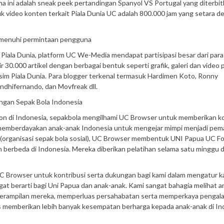
lama ini adalah sneak peek pertandingan Spanyol VS Portugal yang diterbi
 video konten terkait Piala Dunia UC adalah 800.000 jam yang setara d
memenuhi permintaan pengguna
iala Dunia, platform UC We-Media mendapat partisipasi besar dari para
30.000 artikel dengan berbagai bentuk seperti grafik, galeri dan video
m Piala Dunia. Para blogger terkenal termasuk Hardimen Koto, Ronny
dhifernando, dan Movfreak dll.
ngan Sepak Bola Indonesia
ion di Indonesia, sepakbola mengilhami UC Browser untuk memberikan ko
 memberdayakan anak-anak Indonesia untuk mengejar mimpi menjadi pem
 (organisasi sepak bola sosial), UC Browser membentuk UNI Papua UC Fo
h berbeda di Indonesia. Mereka diberikan pelatihan selama satu minggu d
UC Browser untuk kontribusi serta dukungan bagi kami dalam mengatur 
ngat berarti bagi Uni Papua dan anak-anak. Kami sangat bahagia melihat 
erampilan mereka, memperluas persahabatan serta memperkaya pengal
us memberikan lebih banyak kesempatan berharga kepada anak-anak di In