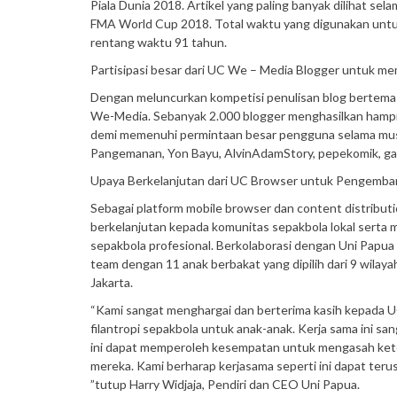
Piala Dunia 2018. Artikel yang paling banyak dilihat se
FMA World Cup 2018. Total waktu yang digunakan untuk
rentang waktu 91 tahun.
Partisipasi besar dari UC We – Media Blogger untuk 
Dengan meluncurkan kompetisi penulisan blog bertema P
We-Media. Sebanyak 2.000 blogger menghasilkan hampir 
demi memenuhi permintaan besar pengguna selama musi
Pangemanan, Yon Bayu, AlvinAdamStory, pepekomik, gan
Upaya Berkelanjutan dari UC Browser untuk Pengemba
Sebagai platform mobile browser dan content distribut
berkelanjutan kepada komunitas sepakbola lokal serta
sepakbola profesional. Berkolaborasi dengan Uni Papua
team dengan 11 anak berbakat yang dipilih dari 9 wilaya
Jakarta.
“Kami sangat menghargai dan berterima kasih kepada 
filantropi sepakbola untuk anak-anak. Kerja sama ini sa
ini dapat memperoleh kesempatan untuk mengasah ket
mereka. Kami berharap kerjasama seperti ini dapat ter
”tutup Harry Widjaja, Pendiri dan CEO Uni Papua.