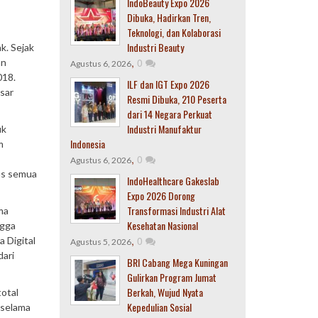
IndoBeauty Expo 2026
Dibuka, Hadirkan Tren,
Teknologi, dan Kolaborasi
Industri Beauty
k. Sejak
,
0
an
Agustus 6, 2026
018.
ILF dan IGT Expo 2026
sar
Resmi Dibuka, 210 Peserta
dari 14 Negara Perkuat
Industri Manufaktur
uk
Indonesia
m
,
0
Agustus 6, 2026
tas semua
IndoHealthcare Gakeslab
Expo 2026 Dorong
Transformasi Industri Alat
ma
Kesehatan Nasional
ngga
,
0
 Digital
Agustus 5, 2026
dari
BRI Cabang Mega Kuningan
Gulirkan Program Jumat
Berkah, Wujud Nyata
otal
Kepedulian Sosial
 selama