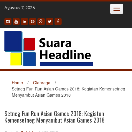
Skip
Agustus 7, 2026
Toggle
to
navigatio
content
Home
/
Olahraga
/
Setneg Fun Run Asian Games 2018: Kegiatan Kemensetneg
Menyambut Asian Games 2018
Setneg Fun Run Asian Games 2018: Kegiatan
Kemensetneg Menyambut Asian Games 2018