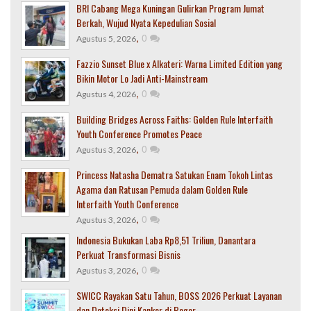
BRI Cabang Mega Kuningan Gulirkan Program Jumat
Berkah, Wujud Nyata Kepedulian Sosial
,
0
Agustus 5, 2026
Fazzio Sunset Blue x Alkateri: Warna Limited Edition yang
Bikin Motor Lo Jadi Anti-Mainstream
,
0
Agustus 4, 2026
Building Bridges Across Faiths: Golden Rule Interfaith
Youth Conference Promotes Peace
,
0
Agustus 3, 2026
Princess Natasha Dematra Satukan Enam Tokoh Lintas
Agama dan Ratusan Pemuda dalam Golden Rule
Interfaith Youth Conference
,
0
Agustus 3, 2026
Indonesia Bukukan Laba Rp8,51 Triliun, Danantara
Perkuat Transformasi Bisnis
,
0
Agustus 3, 2026
SWICC Rayakan Satu Tahun, BOSS 2026 Perkuat Layanan
dan Deteksi Dini Kanker di Bogor