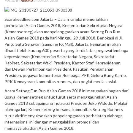
Posted By
Redaksi
on Juli 27, 2018
Suaraheadline.com Jakarta – Dalam rangka memeriahkan
perhelatan Asian Games 2018, Kementerian Sekretariat Negara
(Kemensetneg) akan menyelenggarakan acara Setneg Fun Run
Asian Games 2018 pada hari Minggu, 29 Juli 2018. Berlokasi di Jl.
Pintu Satu Senayan (samping FX Mall), Jakarta, kegiatan ini akan
dihadiri lebih kurang 600 peserta yang terdiri atas pegawai lembaga
kepresidenan (Kementerian Sekretariat Negara, Sekretariat
Kabinet, Sekretariat Wakil Presiden, Kantor Staf Kepresidenan,
dan Dewan Pertimbangan Presiden), Pasukan Pengamanan
Presiden, pegawai kementerian/lembaga, PPK Gelora Bung Karno,
PPK Kemayoran, komunitas runners, dan pegiat media sosial.
Acara Setneg Fun Run Asian Games 2018 ini merupakan bagian dari
upaya Kemensetneg untuk turut serta menggaungkan Asian
Games 2018 sebagaimana instruksi Presiden Joko Widodo. Melalui
olahraga lari, Kemensetneg bersama komunitas Setneg Runners
turut aktif menyukseskan penyelenggaraan perhelatan olahraga
internasional ini dengan menggalakkan promosi dan
memasyarakatkan Asian Games 2018.