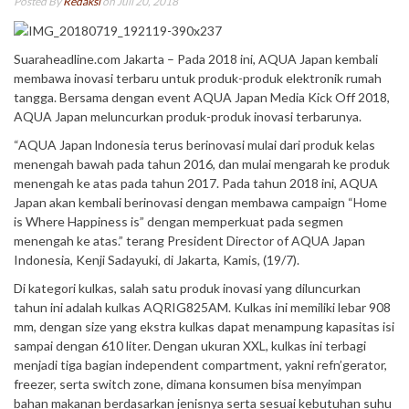
Posted By
Redaksi
on Juli 20, 2018
Suaraheadline.com Jakarta – Pada 2018 ini, AQUA Japan kembali
membawa inovasi terbaru untuk produk-produk elektronik rumah
tangga. Bersama dengan event AQUA Japan Media Kick Off 2018,
AQUA Japan meluncurkan produk-produk inovasi terbarunya.
“AQUA Japan lndonesia terus berinovasi mulai dari produk kelas
menengah bawah pada tahun 2016, dan mulai mengarah ke produk
menengah ke atas pada tahun 2017. Pada tahun 2018 ini, AQUA
Japan akan kembali berinovasi dengan membawa campaign “Home
is Where Happiness is” dengan memperkuat pada segmen
menengah ke atas.” terang President Director of AQUA Japan
Indonesia, Kenji Sadayuki, di Jakarta, Kamis, (19/7).
Di kategori kulkas, salah satu produk inovasi yang diluncurkan
tahun ini adalah kulkas AQRIG825AM. Kulkas ini memiliki lebar 908
mm, dengan size yang ekstra kulkas dapat menampung kapasitas isi
sampai dengan 610 liter. Dengan ukuran XXL, kulkas ini terbagi
menjadi tiga bagian independent compartment, yakni refn’gerator,
freezer, serta switch zone, dimana konsumen bisa menyimpan
bahan makanan berdasarkan jenisnya serta sesuai kebutuhan suhu