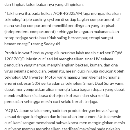
dan tingkat kelembabannya yang diinginkan.
“Tak hanya itu, pada kulkas AQR-IG825AM juga mengaplikasikan
teknologi triple cooling system di setiap bagian compartment, di
mana setiap compartment memiliki pendinginan yang terpisah
(independent compartment) sehingga kesegaran makanan akan
tetap terjaga serta bau tidak saling bercampur, tetapi sangat
hemat energi” terang Sadayuki.
Produk inovatif kedua yang diluncurkan ialah mesin cuci seri FQW-
120876QD. Mesin cuci seri ini menghasilkan sinar UV selama
pencucian yang mampu menghilangkan bakteri, kuman, dan dna
virus selama pencucian. Selain itu, mesin cuci ini juga didukung oleh
teknologi DD Inverter Motor yang mampu menghemat konsumsi
energi sebesar 30% serta adanya teknologi Smart Dual Spray yang
dapat menyemprotkan aliran menuju kaca bagian depan yang dapat
membersihkan sisa busa deterjen, kotoran, dan sisa residu
pencucian sehingga mesin cuci selalu bersih terjaga.
“AQUA Japan selalu menghadirkan produk dengan inovasi yang
sesuai dengan keinginan dan kebutuhan konsumen. Untuk mesin
cuci. kami sangat memahami bahwa konsumen menginginkan mesin
cuci yang mampu menghasilkan sterilisasi maksimal pada pakaian.