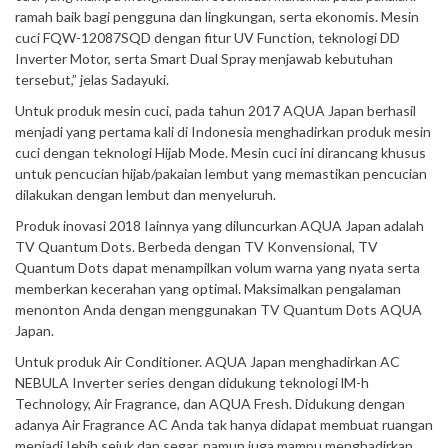
ramah baik bagi pengguna dan lingkungan, serta ekonomis. Mesin
cuci FQW-12087SQD dengan fitur UV Function, teknologi DD
Inverter Motor, serta Smart Dual Spray menjawab kebutuhan
tersebut,” jelas Sadayuki.
Untuk produk mesin cuci, pada tahun 2017 AQUA Japan berhasil
menjadi yang pertama kali di Indonesia menghadirkan produk mesin
cuci dengan teknologi Hijab Mode. Mesin cuci ini dirancang khusus
untuk pencucian hijab/pakaian lembut yang memastikan pencucian
dilakukan dengan lembut dan menyeluruh.
Produk inovasi 2018 Iainnya yang diluncurkan AQUA Japan adalah
TV Quantum Dots. Berbeda dengan TV Konvensional, TV
Quantum Dots dapat menampilkan volum warna yang nyata serta
memberkan kecerahan yang optimal. Maksimalkan pengalaman
menonton Anda dengan menggunakan TV Quantum Dots AQUA
Japan.
Untuk produk Air Conditioner. AQUA Japan menghadirkan AC
NEBULA Inverter series dengan didukung teknologi lM-h
Technology, Air Fragrance, dan AQUA Fresh. Didukung dengan
adanya Air Fragrance AC Anda tak hanya didapat membuat ruangan
menjadi Iebih sejuk dan segar, namun juga mampu menghadirkan