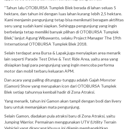
”Tahun Ialu OTOBURSA Tumplek Blek berada di lahan seluas 5
hektare, dan tahun ini dengan Iuas lahan kurang Iebih 2,5 hektare.
Kami menjamin pengunjung tetap bisa menikmati beragam aktifitas
seru yang sudah kami siapkan. Sehingga pengunjung yang ingin
berbelanja tetap memiliki banyak pilihan di OTOBURSA Tumplek
Blek,” lanjut Agung Wibawanto, selaku Project Manager The 19th
International OTOBURSA Tumplek Blek 2018.
Selain terdapat area Bursa & Lapak,juga menyiapkan area menarik
lain seperti Parade Test Drive & Test Ride Area, yaitu area yang
disiapkan bagi para pengunjung yang ingin mencoba performa
motor dan mobil terbaru keluaran APM.
Dan acara yang palilng ditunggu-tunggu adalah Gajah Monster
(Gamon) Show yang merupakan icon dari OTOBURSA Tumplek
Blek setiap tahunnya kembali hadir di Zona Atraksi.
Yang menarik, tahun ini Gamon akan tampil dengan bodi dan livery
baru untuk memanjakan mata pengunjung.
Selain Gamon, diadakan pula atraksi baru di Zona Atraksi, yaitu
Jumping Warrior. Permainan menggunakan UTV (Utility Terrain
Vehicle) yang dirancang khusus ini dijamin membangkitkan