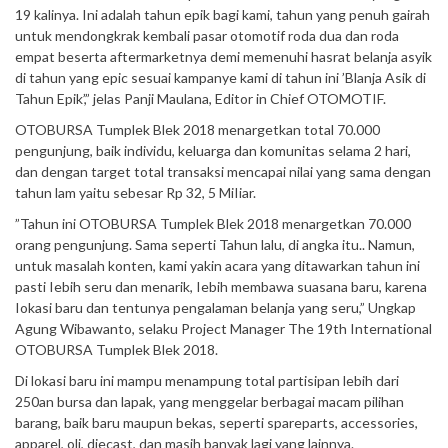
19 kalinya. Ini adalah tahun epik bagi kami, tahun yang penuh gairah
untuk mendongkrak kembali pasar otomotif roda dua dan roda
empat beserta aftermarketnya demi memenuhi hasrat belanja asyik
di tahun yang epic sesuai kampanye kami di tahun ini ’Blanja Asik di
Tahun Epik’,” jelas Panji Maulana, Editor in Chief OTOMOTIF.
OTOBURSA Tumplek Blek 2018 menargetkan total 70.000
pengunjung, baik individu, keluarga dan komunitas selama 2 hari,
dan dengan target total transaksi mencapai nilai yang sama dengan
tahun lam yaitu sebesar Rp 32, 5 MiIiar.
”Tahun ini OTOBURSA Tumplek Blek 2018 menargetkan 70.000
orang pengunjung. Sama seperti Tahun lalu, di angka itu.. Namun,
untuk masalah konten, kami yakin acara yang ditawarkan tahun ini
pasti Iebih seru dan menarik, Iebih membawa suasana baru, karena
Iokasi baru dan tentunya pengalaman belanja yang seru,” Ungkap
Agung Wibawanto, selaku Project Manager The 19th International
OTOBURSA Tumplek Blek 2018.
Di lokasi baru ini mampu menampung total partisipan lebih dari
250an bursa dan lapak, yang menggelar berbagai macam pilihan
barang, baik baru maupun bekas, seperti spareparts, accessories,
apparel, oli, diecast, dan masih banyak lagi yang lainnya.