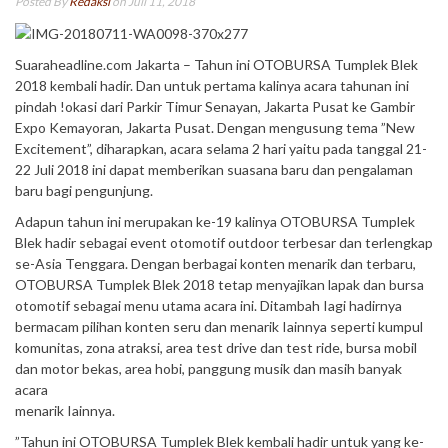
Posted By
Redaksi
on Juli 11, 2018
Suaraheadline.com Jakarta – Tahun ini OTOBURSA Tumplek Blek
2018 kembali hadir. Dan untuk pertama kalinya acara tahunan ini
pindah !okasi dari Parkir Timur Senayan, Jakarta Pusat ke Gambir
Expo Kemayoran, Jakarta Pusat. Dengan mengusung tema ”New
Excitement”, diharapkan, acara selama 2 hari yaitu pada tanggal 21-
22 Juli 2018 ini dapat memberikan suasana baru dan pengalaman
baru bagi pengunjung.
Adapun tahun ini merupakan ke-19 kalinya OTOBURSA Tumplek
Blek hadir sebagai event otomotif outdoor terbesar dan terlengkap
se-Asia Tenggara. Dengan berbagai konten menarik dan terbaru,
OTOBURSA Tumplek Blek 2018 tetap menyajikan lapak dan bursa
otomotif sebagai menu utama acara ini. Ditambah Iagi hadirnya
bermacam pilihan konten seru dan menarik Iainnya seperti kumpul
komunitas, zona atraksi, area test drive dan test ride, bursa mobil
dan motor bekas, area hobi, panggung musik dan masih banyak
acara
menarik Iainnya.
”Tahun ini OTOBURSA Tumplek Blek kembali hadir untuk yang ke-