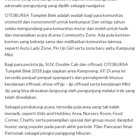
adrenalin pengunjung yang dipilih sebagai navigator.
OTOBURSA Tumplek Blek adalah wadah bagi para komunitas
otomotif dan nonotomotif untuk berkumpul. Dan setiap tahun
selalu mengundang para komunitas motor dan mobil untuk hadir
dan meramaikan acara di area Community Zone. Ada pula konten-
konten yang bekerja sama dan melibatkan komunitas lainnya,
seperti Auto Lady Zone, Pin Up Girl serta zona baru yaitu Kampung
Mini.
Bagi para pecinta jip, SUV, Double Cab dan offroad, OTOBURSA
Tumplek Blek 2018 juga siapkan area Kampoeng JIP. Di area ini
tersedia penjual-penjual spareparts dan pernakpernik khusus
kendaraan offroad, show off jip – jip offroad serta kendaraan Mini
Jip yang bisa dirasakan langsung oleh pengunjung melalui trek yang
telah disediakan.
Sebagai pendukung acara, tersedia pula area yang tak kalah
menarik, seperti Kids and Hobbies Area, Nursery Room, Food
Corner, Charity serta penampilan spesial dari group music dangdut
humor yang populer pada paruh akhir periode 70an Pancaran Sinar
Patromak sebagai pengisi panggung hiburan.