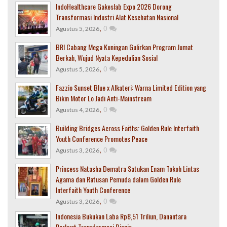
IndoHealthcare Gakeslab Expo 2026 Dorong
Transformasi Industri Alat Kesehatan Nasional
,
0
Agustus 5, 2026
BRI Cabang Mega Kuningan Gulirkan Program Jumat
Berkah, Wujud Nyata Kepedulian Sosial
,
0
Agustus 5, 2026
Fazzio Sunset Blue x Alkateri: Warna Limited Edition yang
Bikin Motor Lo Jadi Anti-Mainstream
,
0
Agustus 4, 2026
Building Bridges Across Faiths: Golden Rule Interfaith
Youth Conference Promotes Peace
,
0
Agustus 3, 2026
Princess Natasha Dematra Satukan Enam Tokoh Lintas
Agama dan Ratusan Pemuda dalam Golden Rule
Interfaith Youth Conference
,
0
Agustus 3, 2026
Indonesia Bukukan Laba Rp8,51 Triliun, Danantara
Perkuat Transformasi Bisnis