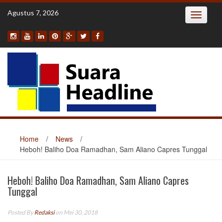
Skip
Agustus 7, 2026
Toggle
to
navigatio
content
Home
/
News
/
Heboh! Baliho Doa Ramadhan, Sam Aliano Capres Tunggal
Heboh! Baliho Doa Ramadhan, Sam Aliano Capres
Tunggal
Posted By
Redaksi
on Mei 30, 2018