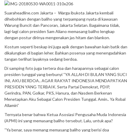
Suaraheadline.com Jakarta – Warga ibukota Jakarta kembali
dihebohkan dengan baliho yang terpampang nyata di kawasan
Warung Buncit dan Pancoran, Jakarta Selatan. Bagaimana tidak,
lagi-lagi calon presiden Sam Aliano memasang baliho lengkap
dengan postur dirinya mengenakan jas hitam dan blankon.
Kostum seperti beskap ini juga apik dengan bawahan kain batik dan
dikalungkan di bagian leher. Bahkan posenya yang menengadahkan
tangan terlihat layaknya sedang berdoa.
Di samping foto juga tertera doa dan harapannya sebagai calon
presiden tunggal yang berbunyi “YA ALLAH DI BULAN YANG SUCI
INI, AKU BERDOA.. AGAR RAKYAT INDONESIA MENDAPATKAN
PRESIDEN YANG TERBAIK. Serta Partai Demokrat, PDIP,
Gerindra, PAN, Golkar, PKS, Hanura, dan Nasdem Berkenan
Menetapkan Aku Sebagai Calon Presiden Tunggal. Amin.. Ya Robal
Allamin”
Ternyata benar bahwa Ketua Asosiasi Pengusaha Muda Indonesia
(APMI) ini yang memasang baliho tersebut. Lalu, untuk apa?
“Ya benar, saya memang memasang baliho yang berisi doa