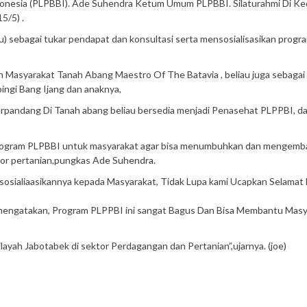
nesia (PLPBBI). Ade Suhendra Ketum Umum PLPBBI. Silaturahmi Di K
5/5) .
 sebagai tukar pendapat dan konsultasi serta mensosialisasikan progr
 Masyarakat Tanah Abang Maestro Of The Batavia , beliau juga sebagai
ingi Bang Ijang dan anaknya,
Terpandang Di Tanah abang beliau bersedia menjadi Penasehat PLPPBI, d
Program PLPBBI untuk masyarakat agar bisa menumbuhkan dan mengem
or pertanian,pungkas Ade Suhendra.
osialiaasikannya kepada Masyarakat, Tidak Lupa kami Ucapkan Selamat
mengatakan, Program PLPPBI ini sangat Bagus Dan Bisa Membantu Masy
layah Jabotabek di sektor Perdagangan dan Pertanian”,ujarnya. (joe)