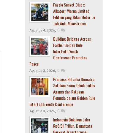
Fazzio Sunset Blue x
Alkateri: Warna Limited
Edition yang Bikin Motor Lo
Jadi Anti-Mainstream
,
0
Agustus 4, 2026
Building Bridges Across
Faiths: Golden Rule
Interfaith Youth
Conference Promotes
Peace
,
0
Agustus 3, 2026
Princess Natasha Dematra
Satukan Enam Tokoh Lintas
Agama dan Ratusan
Pemuda dalam Golden Rule
Interfaith Youth Conference
,
0
Agustus 3, 2026
Indonesia Bukukan Laba
Rp8,51 Triliun, Danantara
Perkuat Transformasi