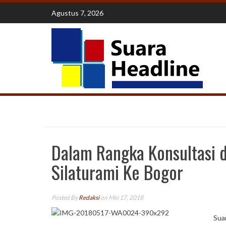
Skip
Agustus 7, 2026
to
content
Dalam Rangka Konsultasi d
Silaturami Ke Bogor
Posted By
Redaksi
on Mei 17, 2018
Sua