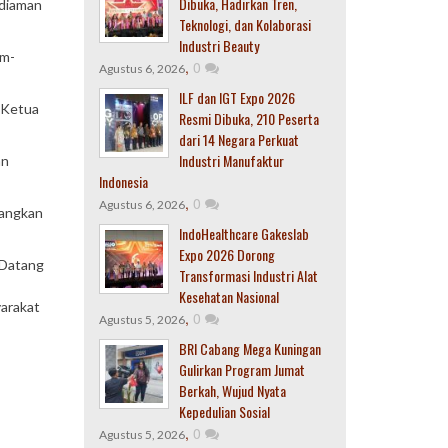
Dibuka, Hadirkan Tren,
ediaman
Teknologi, dan Kolaborasi
Industri Beauty
am-
,
0
Agustus 6, 2026
ILF dan IGT Expo 2026
 Ketua
Resmi Dibuka, 210 Peserta
dari 14 Negara Perkuat
Industri Manufaktur
an
Indonesia
,
0
Agustus 6, 2026
bangkan
IndoHealthcare Gakeslab
Expo 2026 Dorong
 Datang
Transformasi Industri Alat
Kesehatan Nasional
arakat
,
0
Agustus 5, 2026
BRI Cabang Mega Kuningan
Gulirkan Program Jumat
Berkah, Wujud Nyata
Kepedulian Sosial
,
0
Agustus 5, 2026