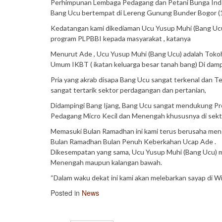
Perhimpunan Lembaga Pedagang dan Petani Bunga Indo
Bang Ucu bertempat di Lereng Gunung Bunder Bogor (1
Kedatangan kami dikediaman Ucu Yusup Muhi (Bang Ucu)
program PLPBBI kepada masyarakat , katanya
Menurut Ade , Ucu Yusup Muhi (Bang Ucu) adalah Tokoh
Umum IKBT ( ikatan keluarga besar tanah bang) Di damp
Pria yang akrab disapa Bang Ucu sangat terkenal dan 
sangat tertarik sektor perdagangan dan pertanian,
Didampingi Bang Ijang, Bang Ucu sangat mendukung 
Pedagang Micro Kecil dan Menengah khususnya di sekt
Memasuki Bulan Ramadhan ini kami terus berusaha mens
Bulan Ramadhan Bulan Penuh Keberkahan Ucap Ade .
Dikesempatan yang sama, Ucu Yusup Muhi (Bang Ucu) 
Menengah maupun kalangan bawah.
“Dalam waku dekat ini kami akan melebarkan sayap di Wi
Posted in
News