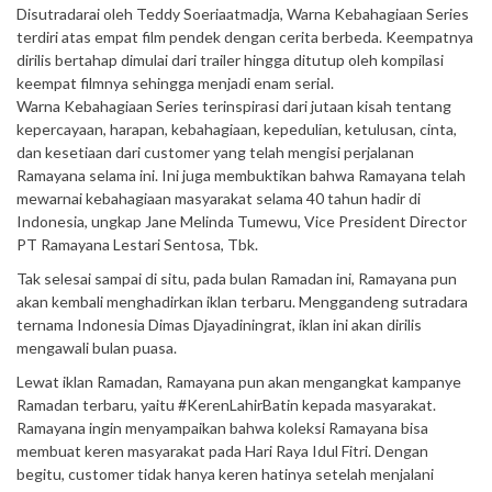
Disutradarai oleh Teddy Soeriaatmadja, Warna Kebahagiaan Series
terdiri atas empat film pendek dengan cerita berbeda. Keempatnya
dirilis bertahap dimulai dari trailer hingga ditutup oleh kompilasi
keempat filmnya sehingga menjadi enam serial.
Warna Kebahagiaan Series terinspirasi dari jutaan kisah tentang
kepercayaan, harapan, kebahagiaan, kepedulian, ketulusan, cinta,
dan kesetiaan dari customer yang telah mengisi perjalanan
Ramayana selama ini. Ini juga membuktikan bahwa Ramayana telah
mewarnai kebahagiaan masyarakat selama 40 tahun hadir di
Indonesia, ungkap Jane Melinda Tumewu, Vice President Director
PT Ramayana Lestari Sentosa, Tbk.
Tak selesai sampai di situ, pada bulan Ramadan ini, Ramayana pun
akan kembali menghadirkan iklan terbaru. Menggandeng sutradara
ternama Indonesia Dimas Djayadiningrat, iklan ini akan dirilis
mengawali bulan puasa.
Lewat iklan Ramadan, Ramayana pun akan mengangkat kampanye
Ramadan terbaru, yaitu #KerenLahirBatin kepada masyarakat.
Ramayana ingin menyampaikan bahwa koleksi Ramayana bisa
membuat keren masyarakat pada Hari Raya Idul Fitri. Dengan
begitu, customer tidak hanya keren hatinya setelah menjalani