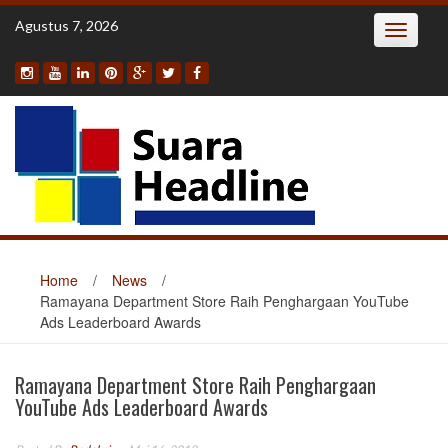
Skip
Agustus 7, 2026
Toggle
to
navigatio
content
Home
/
News
/
Ramayana Department Store Raih Penghargaan YouTube
Ads Leaderboard Awards
Ramayana Department Store Raih Penghargaan
YouTube Ads Leaderboard Awards