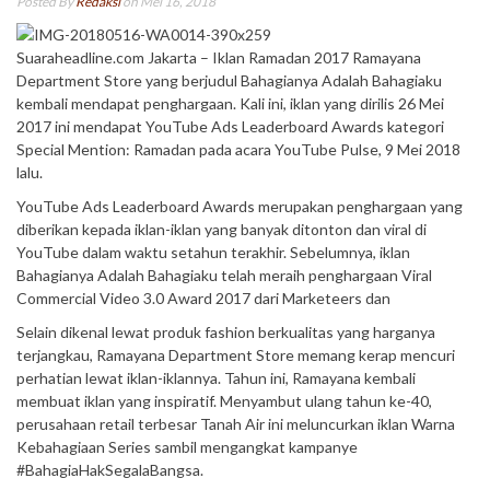
Posted By
Redaksi
on Mei 16, 2018
Suaraheadline.com Jakarta – Iklan Ramadan 2017 Ramayana
Department Store yang berjudul Bahagianya Adalah Bahagiaku
kembali mendapat penghargaan. Kali ini, iklan yang dirilis 26 Mei
2017 ini mendapat YouTube Ads Leaderboard Awards kategori
Special Mention: Ramadan pada acara YouTube Pulse, 9 Mei 2018
lalu.
YouTube Ads Leaderboard Awards merupakan penghargaan yang
diberikan kepada iklan-iklan yang banyak ditonton dan viral di
YouTube dalam waktu setahun terakhir. Sebelumnya, iklan
Bahagianya Adalah Bahagiaku telah meraih penghargaan Viral
Commercial Video 3.0 Award 2017 dari Marketeers dan
Selain dikenal lewat produk fashion berkualitas yang harganya
terjangkau, Ramayana Department Store memang kerap mencuri
perhatian lewat iklan-iklannya. Tahun ini, Ramayana kembali
membuat iklan yang inspiratif. Menyambut ulang tahun ke-40,
perusahaan retail terbesar Tanah Air ini meluncurkan iklan Warna
Kebahagiaan Series sambil mengangkat kampanye
#BahagiaHakSegalaBangsa.