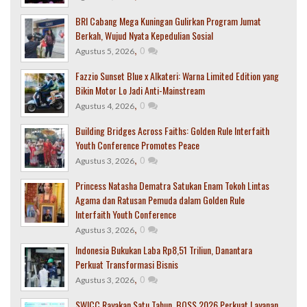
BRI Cabang Mega Kuningan Gulirkan Program Jumat
Berkah, Wujud Nyata Kepedulian Sosial
,
0
Agustus 5, 2026
Fazzio Sunset Blue x Alkateri: Warna Limited Edition yang
Bikin Motor Lo Jadi Anti-Mainstream
,
0
Agustus 4, 2026
Building Bridges Across Faiths: Golden Rule Interfaith
Youth Conference Promotes Peace
,
0
Agustus 3, 2026
Princess Natasha Dematra Satukan Enam Tokoh Lintas
Agama dan Ratusan Pemuda dalam Golden Rule
Interfaith Youth Conference
,
0
Agustus 3, 2026
Indonesia Bukukan Laba Rp8,51 Triliun, Danantara
Perkuat Transformasi Bisnis
,
0
Agustus 3, 2026
SWICC Rayakan Satu Tahun, BOSS 2026 Perkuat Layanan