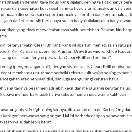
hari ditambah dengan gaya hidup yang dijalani, sehingga tidak hanya ber
tikan dan kesehatan kulit wajah hingga tidak jarang, meskipun usia seo
enuaan dini sebut saja seperti munculnya kerutan dan keriput halus, fl
as jauh dari efek bersih bercahaya sudah banyak dialami oleh banyak wani
antikan yang tidak menyertakan rasa sakit berlebihan. Bahkan, kini ban
ama.
i teranyar yakni Clear+Brilliant, yang dikabarkan menjadi salah satu p
a seperti Kim Kardashian, Jennifer Aniston, Drew Barrymore, Khloe Kardas
sih yang dimaksud dengan perawatan Clear+Brilliant tersebut?
htening (pengencangan kulit) dengan sistem laser. Clear+Brilliant disebu
is dapat membantu untuk memperbaiki tekstur kulit wajah sehingga menja
pencegahan efek penuaan dini, dan juga mengurangi kerutan halus.
h yang tadinya besar menjadi lebih kecil, dan mengurangi kerutan halus.
tuk upaya memperbaiki tidak hanya tekstur namun juga warna kulit, dan
atan jenis skin tightening lainnya, dituturkan oleh dr. Kartini Ong dari
nis kategori perawatan yang ringan. Hal ini berbeda dengan perawatan se
gkatannya sudah lebih berat.
lnya untuk yang masih usia kepala 2 ingin sudah melakukan perawatan anti