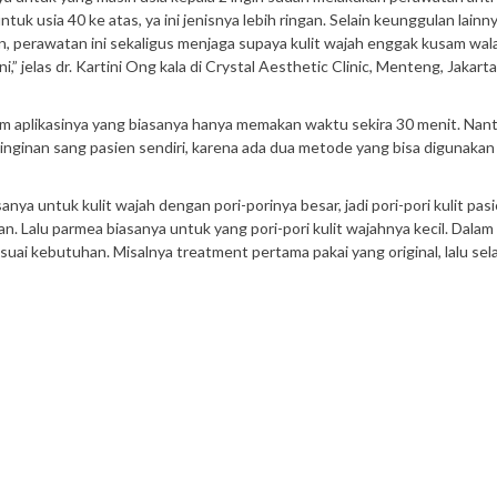
uk usia 40 ke atas, ya ini jenisnya lebih ringan. Selain keunggulan lainn
n, perawatan ini sekaligus menjaga supaya kulit wajah enggak kusam wal
i,” jelas dr. Kartini Ong kala di Crystal Aesthetic Clinic, Menteng, Jakart
am aplikasinya yang biasanya hanya memakan waktu sekira 30 menit. Nant
keinginan sang pasien sendiri, karena ada dua metode yang bisa digunakan
nya untuk kulit wajah dengan pori-porinya besar, jadi pori-pori kulit pasi
. Lalu parmea biasanya untuk yang pori-pori kulit wajahnya kecil. Dalam
uai kebutuhan. Misalnya treatment pertama pakai yang original, lalu sel