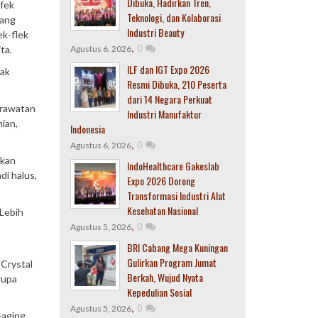
Dibuka, Hadirkan Tren,
efek
Teknologi, dan Kolaborasi
rang
Industri Beauty
ek-flek
,
0
ta.
Agustus 6, 2026
ILF dan IGT Expo 2026
yak
Resmi Dibuka, 210 Peserta
dari 14 Negara Perkuat
erawatan
Industri Manufaktur
hian,
Indonesia
,
0
Agustus 6, 2026
tkan
IndoHealthcare Gakeslab
di halus,
Expo 2026 Dorong
Transformasi Industri Alat
Kesehatan Nasional
 Lebih
,
0
Agustus 5, 2026
BRI Cabang Mega Kuningan
Gulirkan Program Jumat
 Crystal
Berkah, Wujud Nyata
rupa
Kepedulian Sosial
,
0
Agustus 5, 2026
-aging,