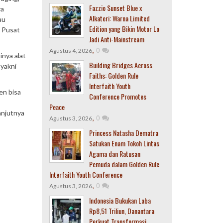
Fazzio Sunset Blue x
ya
Alkateri: Warna Limited
au
Edition yang Bikin Motor Lo
a Pusat
Jadi Anti-Mainstream
,
0
Agustus 4, 2026
inya alat
Building Bridges Across
 yakni
Faiths: Golden Rule
Interfaith Youth
en bisa
Conference Promotes
Peace
anjutnya
,
0
Agustus 3, 2026
Princess Natasha Dematra
Satukan Enam Tokoh Lintas
Agama dan Ratusan
Pemuda dalam Golden Rule
Interfaith Youth Conference
,
0
Agustus 3, 2026
Indonesia Bukukan Laba
Rp8,51 Triliun, Danantara
Perkuat Transformasi