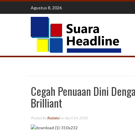
Skip
Agustus 8, 2026
to
content
Cegah Penuaan Dini Denga
Brilliant
Posted By
Redaksi
on April 24, 2018