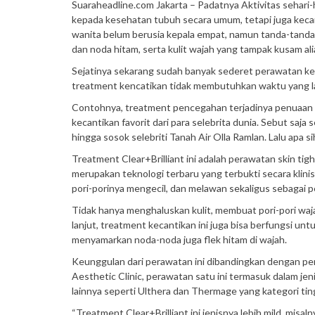
Suaraheadline.com Jakarta – Padatnya Aktivitas sehari-
kepada kesehatan tubuh secara umum, tetapi juga kecan
wanita belum berusia kepala empat, namun tanda-tanda p
dan noda hitam, serta kulit wajah yang tampak kusam ali
Sejatinya sekarang sudah banyak sederet perawatan kec
treatment kencatikan tidak membutuhkan waktu yang l
Contohnya, treatment pencegahan terjadinya penuaan din
kecantikan favorit dari para selebrita dunia. Sebut saj
hingga sosok selebriti Tanah Air Olla Ramlan. Lalu apa 
Treatment Clear+Brilliant ini adalah perawatan skin tig
merupakan teknologi terbaru yang terbukti secara klin
pori-porinya mengecil, dan melawan sekaligus sebagai 
Tidak hanya menghaluskan kulit, membuat pori-pori waja
lanjut, treatment kecantikan ini juga bisa berfungsi un
menyamarkan noda-noda juga flek hitam di wajah.
Keunggulan dari perawatan ini dibandingkan dengan peraw
Aesthetic Clinic, perawatan satu ini termasuk dalam je
lainnya seperti Ulthera dan Thermage yang kategori tin
“Treatment Clear+Brilliant ini jenisnya lebih mild, misa