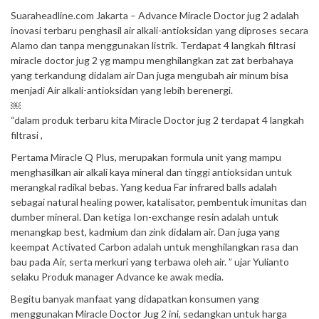
Suaraheadline.com Jakarta – Advance Miracle Doctor jug 2 adalah
inovasi terbaru penghasil air alkali-antioksidan yang diproses secara
Alamo dan tanpa menggunakan listrik. Terdapat 4 langkah filtrasi
miracle doctor jug 2 yg mampu menghilangkan zat zat berbahaya
yang terkandung didalam air Dan juga mengubah air minum bisa
menjadi Air alkali-antioksidan yang lebih berenergi.
￼
“dalam produk terbaru kita Miracle Doctor jug 2 terdapat 4 langkah
filtrasi ,
Pertama Miracle Q Plus, merupakan formula unit yang mampu
menghasilkan air alkali kaya mineral dan tinggi antioksidan untuk
merangkal radikal bebas. Yang kedua Far infrared balls adalah
sebagai natural healing power, katalisator, pembentuk imunitas dan
dumber mineral. Dan ketiga Ion-exchange resin adalah untuk
menangkap best, kadmium dan zink didalam air. Dan juga yang
keempat Activated Carbon adalah untuk menghilangkan rasa dan
bau pada Air, serta merkuri yang terbawa oleh air. ” ujar Yulianto
selaku Produk manager Advance ke awak media.
Begitu banyak manfaat yang didapatkan konsumen yang
menggunakan Miracle Doctor Jug 2 ini, sedangkan untuk harga