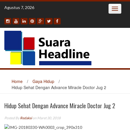
Skip
Agustus 7, 2026
Toggle
to
navigatio
content
Home
/
Gaya Hidup
/
Hidup Sehat Dengan Advance Miracle Doctor Jug 2
Hidup Sehat Dengan Advance Miracle Doctor Jug 2
Posted By
Redaksi
on Maret 30, 2018