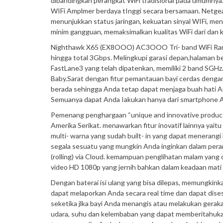
dibandingkan perangkat WiFi tradisional pada umumny
WIFi Amplmer berdaya tInggi secara bersamaan. Netgear 
menunjukkan status jaringan, kekuatan sinyal WIFi, men
minim gangguan, memaksimalkan kualitas WiFi dari dan
Nighthawk X65 (EX8OOO) AC3OOO Tri- band WiFi Rang
hingga total 3Gbps. Melingkupi garasi depan,halaman b
FastLane3 yang telah dipatenkan, memiliki 2 band SGHz.
Baby.Sarat dengan fitur pemantauan bayi cerdas denga
berada sehingga Anda tetap dapat menjaga buah hati A
Semuanya dapat Anda Iakukan hanya dari smartphone A
Pemenang penghargaan “unique and innovative product
Amerika Serikat. menawarkan fitur inovatif lainnya yait
multi- warna yang sudah built- in yang dapat menerang
segala sesuatu yang mungkin Anda inginkan dalam peran
(rolling) via Cloud. kemampuan penglihatan malam yan
video HD 1080p yang jernih bahkan dalam keadaan mati l
Dengan baterai isi ulang yang bisa dilepas, memungkink
dapat melaporkan Anda secara real time dan dapat dise
seketika jlka bayi Anda menangis atau melakukan gerak
udara, suhu dan kelembaban yang dapat memberitahukan 