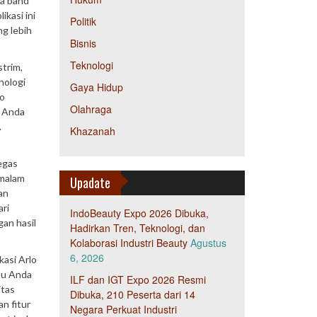
ua band
kasi ini
Politik
ng lebih
Bisnis
Teknologi
trim,
nologi
Gaya Hidup
io
Olahraga
n Anda
.
Khazanah
egas
 malam
Upadate
an
ari
IndoBeauty Expo 2026 Dibuka,
an hasil
Hadirkan Tren, Teknologi, dan
Kolaborasi Industri Beauty
Agustus
6, 2026
kasi Arlo
hu Anda
ILF dan IGT Expo 2026 Resmi
itas
Dibuka, 210 Peserta dari 14
n fitur
Negara Perkuat Industri