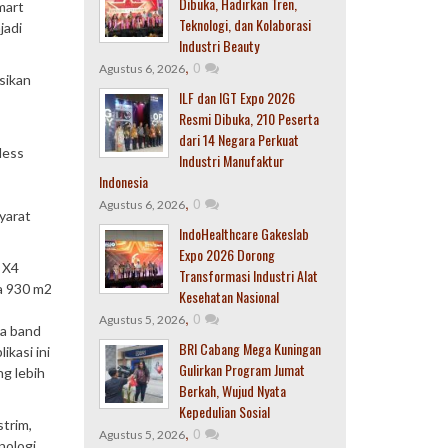
Dibuka, Hadirkan Tren,
mart
Teknologi, dan Kolaborasi
jadi
Industri Beauty
,
0
Agustus 6, 2026
sikan
ILF dan IGT Expo 2026
Resmi Dibuka, 210 Peserta
dari 14 Negara Perkuat
less
Industri Manufaktur
Indonesia
,
0
Agustus 6, 2026
yarat
IndoHealthcare Gakeslab
Expo 2026 Dorong
 X4
Transformasi Industri Alat
a 930 m2
Kesehatan Nasional
,
0
Agustus 5, 2026
ua band
BRI Cabang Mega Kuningan
kasi ini
Gulirkan Program Jumat
ng lebih
Berkah, Wujud Nyata
Kepedulian Sosial
trim,
,
0
Agustus 5, 2026
nologi