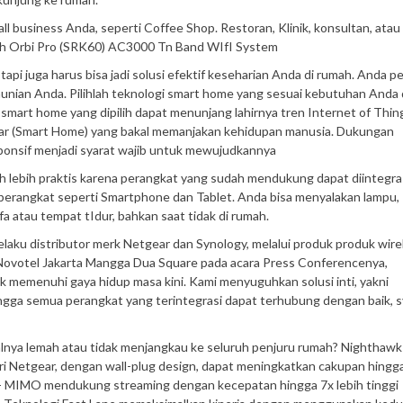
l business Anda, seperti Coffee Shop. Restoran, Klinik, konsultan, atau
ih Orbi Pro (SRK60) AC3000 Tn Band WIfI System
pi juga harus bisa jadi solusi efektif keseharian Anda di rumah. Anda pe
nian Anda. Pilihlah teknologi smart home yang sesuai kebutuhan Anda
tur smart home yang dipilih dapat menunjang lahirnya tren Internet of Thin
ar (Smart Home) yang bakal memanjakan kehidupan manusia. Dukungan
esponsif menjadi syarat wajib untuk mewujudkannya
h lebih praktis karena perangkat yang sudah mendukung dapat diintegra
i perangkat seperti Smartphone dan Tablet. Anda bisa menyalakan lampu,
 atau tempat tIdur, bahkan saat tidak di rumah.
selaku distributor merk Netgear dan Synology, melalui produk produk wire
i Novotel Jakarta Mangga Dua Square pada acara Press Conferencenya,
emenuhi gaya hidup masa kini. Kami menyuguhkan solusi inti, yakni
ngga semua perangkat yang terintegrasi dapat terhubung dengan baik, s
nyalnya lemah atau tidak menjangkau ke seluruh penjuru rumah? Nighthawk
ri Netgear, dengan wall-plug design, dapat meningkatkan cakupan hingg
- MIMO mendukung streaming dengan kecepatan hingga 7x lebih tinggi