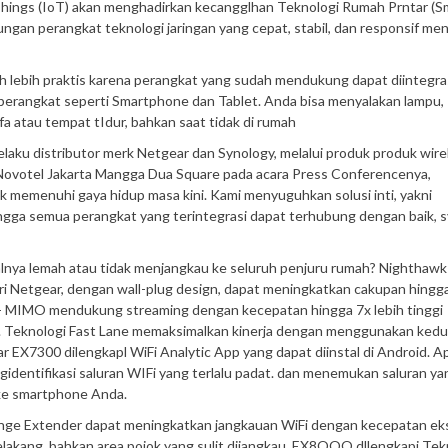
 Things (IoT) akan menghadirkan kecangglhan Teknologi Rumah Prntar (S
an perangkat teknologi jaringan yang cepat, stabil, dan responsif men
h lebih praktis karena perangkat yang sudah mendukung dapat diintegra
i perangkat seperti Smartphone dan Tablet. Anda bisa menyalakan lampu,
a atau tempat tIdur, bahkan saat tidak di rumah
selaku distributor merk Netgear dan Synology, melalui produk produk wire
i Novotel Jakarta Mangga Dua Square pada acara Press Conferencenya,
emenuhi gaya hidup masa kini. Kami menyuguhkan solusi inti, yakni
ngga semua perangkat yang terintegrasi dapat terhubung dengan baik, s
nyalnya lemah atau tidak menjangkau ke seluruh penjuru rumah? Nighthawk
ri Netgear, dengan wall-plug design, dapat meningkatkan cakupan hingg
- MIMO mendukung streaming dengan kecepatan hingga 7x lebih tinggi
a. Teknologi Fast Lane memaksimalkan kinerja dengan menggunakan ked
EX7300 dilengkapl WiFi Analytic App yang dapat diinstal di Android. Apli
gidentifikasi saluran WIFi yang terlalu padat. dan menemukan saluran ya
 ke smartphone Anda.
e Extender dapat meningkatkan jangkauan WiFi dengan kecepatan eks
elakang, bahkan area pojok yang sulit dijangkau. EX8OOO dllengkapi Tek