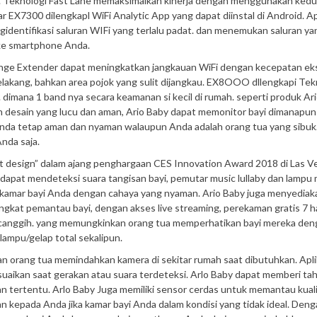
a. Teknologi Fast Lane memaksimalkan kinerja dengan menggunakan ked
EX7300 dilengkapl WiFi Analytic App yang dapat diinstal di Android. Apli
gidentifikasi saluran WIFi yang terlalu padat. dan menemukan saluran ya
 ke smartphone Anda.
e Extender dapat meningkatkan jangkauan WiFi dengan kecepatan eks
elakang, bahkan area pojok yang sulit dijangkau. EX8OOO dllengkapi Tek
 dimana 1 band nya secara keamanan si kecil di rumah. seperti produk Ar
n desain yang lucu dan aman, Ario Baby dapat memonitor bayi dimanapu
nda tetap aman dan nyaman walaupun Anda adalah orang tua yang sibuk
nda saja.
 design” dalam ajang penghargaan CES Innovation Award 2018 di Las V
u dapat mendeteksi suara tangisan bayi, pemutar music lullaby dan lampu
i kamar bayi Anda dengan cahaya yang nyaman. Ario Baby juga menyediak
gkat pemantau bayi, dengan akses live streaming, perekaman gratis 7 h
g canggih. yang memungkinkan orang tua memperhatikan bayi mereka deng
ampu/gelap total sekalipun.
an orang tua memindahkan kamera di sekitar rumah saat dibutuhkan. Apli
suaikan saat gerakan atau suara terdeteksi. Arlo Baby dapat memberi ta
an tertentu. Arlo Baby Juga memiliki sensor cerdas untuk memantau kual
kepada Anda jika kamar bayi Anda dalam kondisi yang tidak ideal. Denga