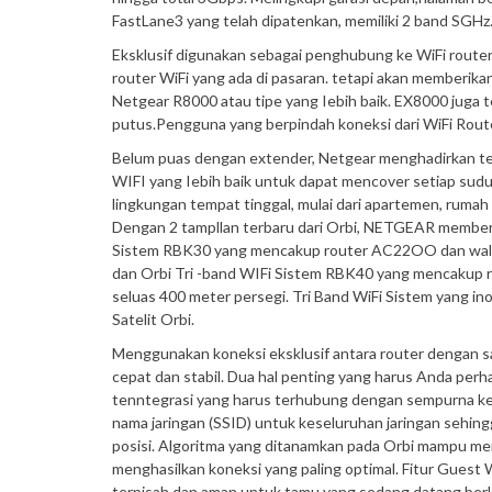
FastLane3 yang telah dipatenkan, memiliki 2 band SGHz
Eksklusif digunakan sebagai penghubung ke WiFi rout
router WiFi yang ada di pasaran. tetapi akan memberik
Netgear R8000 atau tipe yang Iebih baik. EX8000 juga
putus.Pengguna yang berpindah koneksi dari WiFi Router
Belum puas dengan extender, Netgear menghadirkan te
WIFI yang Iebih baik untuk dapat mencover setiap sudu
lingkungan tempat tinggal, mulai dari apartemen, rumah
Dengan 2 tampllan terbaru dari Orbi, NETGEAR memberik
Sistem RBK30 yang mencakup router AC22OO dan wall-p
dan Orbi Tri -band WIFi Sistem RBK40 yang mencakup r
seluas 400 meter persegi. Tri Band WiFi Sistem yang i
Satelit Orbi.
Menggunakan koneksi eksklusif antara router dengan sate
cepat dan stabil. Dua hal penting yang harus Anda pe
tenntegrasi yang harus terhubung dengan sempurna ke 
nama jaringan (SSID) untuk keseluruhan jaringan sehin
posisi. Algoritma yang ditanamkan pada Orbi mampu mend
menghasilkan koneksi yang paling optimal. Fitur Gues
terpisah dan aman untuk tamu yang sedang datang ber