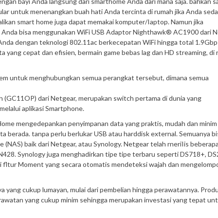
ngan bayi Anda langsung dari smarthome Anda dari mana saja. bahkan sa
ular untuk menenangkan buah hati Anda tercinta di rumah jika Anda sed
ikan smart home juga dapat memakai komputer/Iaptop. Namun jika
maka Anda bisa menggunakan WiFi USB Adaptor Nighthawk® AC1900 dari 
da dengan teknologi 802.11ac berkecepatan WiFi hingga total 1.9Gbp
a yang cepat dan efisien, bermain game bebas lag dan HD streaming, di
modem untuk menghubungkan semua perangkat tersebut, dimana semua
ch (GC11OP) dari Netgear, merupakan switch pertama di dunia yang
elalui aplikasi Smartphone.
Home mengedepankan penyimpanan data yang praktis, mudah dan minim
a berada. tanpa perlu berlukar USB atau harddisk external. Semuanya bi
(NAS) baik dari Netgear, atau Synology. Netgear telah rneriIis beberapa
28. Synology juga menghadirkan tipe tipe terbaru seperti DS718+, DS
 fltur Moment yang secara otomatis mendeteksi wajah dan mengelomp
 yang cukup lumayan, mulai dari pembelian hingga perawatannya. Prod
erawatan yang cukup minim sehingga merupakan investasi yang tepat un