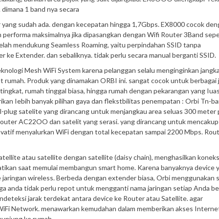
. dimana 1 band nya secara
er yang sudah ada. dengan kecepatan hingga 1,7Gbps. EX8000 cocok den
an performa maksimalnya jika dipasangkan dengan Wifi Router 3Band sepe
 telah mendukung Seamless Roaming, yaitu perpindahan SSID tanpa
 ke Extender. dan sebaliknya. tidak perlu secara manual berganti SSID.
knologi Mesh WiFi System karena pelanggan selalu menginginkan jangk
t rumah. Produk yang dinamakan ORBI ini. sangat cocok untuk berbagai 
 tingkat, rumah tinggal biasa, hingga rumah dengan pekarangan yang Iuas
an Iebih banyak pilihan gaya dan flekstbilitas penempatan : Orbi Tn-b
lug satelite yang dirancang untuk menjangkau area seluas 300 meter 
outer AC22OO dan satelit yang serasi. yang dirancang untuk mencakup
novatif menyalurkan WiFi dengan total kecepatan sampai 2200 Mbps. Rou
llite atau satellite dengan satellite (daisy chain), menghasilkan koneks
rhatikan saat memulai membangun smart home. Karena banyaknya device 
jaringan wireless. Berbeda dengan extender biasa, Orbi menggunakan 
gga anda tidak perlu repot untuk mengganti nama jaringan setiap Anda b
eteksi jarak terdekat antara device ke Router atau Satellite. agar
t WiFi Network. menawarkan kemudahan dalam memberikan akses Interne
kunjung ke rumah.