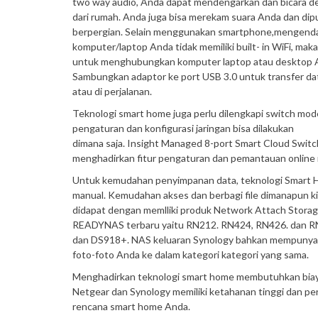
two way audio, Anda dapat mendengarkan dan bicara de
dari rumah. Anda juga bisa merekam suara Anda dan dip
berpergian. Selain menggunakan smartphone,mengendal
komputer/laptop Anda tidak memiliki built- in WiFi, 
untuk menghubungkan komputer laptop atau desktop An
Sambungkan adaptor ke port USB 3.0 untuk transfer dat
atau di perjalanan.
Teknologi smart home juga perlu dilengkapi switch 
pengaturan dan konfigurasi jaringan bisa dilakukan
dimana saja. Insight Managed 8-port Smart Cloud Swit
menghadirkan fitur pengaturan dan pemantauan online m
Untuk kemudahan penyimpanan data, teknologi Smart 
manual. Kemudahan akses dan berbagi file dimanapun kit
didapat dengan memlliki produk Network Attach Storage 
READYNAS terbaru yaitu RN212. RN424, RN426. dan RN4
dan DS918+. NAS keluaran Synology bahkan mempunyai
foto-foto Anda ke dalam kategori kategori yang sama.
Menghadirkan teknologi smart home membutuhkan biaya
Netgear dan Synology memiliki ketahanan tinggi dan p
rencana smart home Anda.