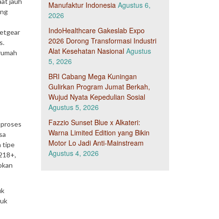
at jauh
Manufaktur Indonesia
Agustus 6,
ang
2026
IndoHealthcare Gakeslab Expo
Netgear
2026 Dorong Transformasi Industri
s.
Alat Kesehatan Nasional
Agustus
 rumah
5, 2026
BRI Cabang Mega Kuningan
Gulirkan Program Jumat Berkah,
Wujud Nyata Kepedulian Sosial
Agustus 5, 2026
Fazzio Sunset Blue x Alkateri:
 proses
Warna Limited Edition yang Bikin
sa
Motor Lo Jadi Anti-Mainstream
 tipe
Agustus 4, 2026
218+,
okan
uk
tuk