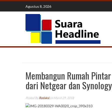
Skip
Agustus 8, 2026
to
content
Membangun Rumah Pintar 
dari Netgear dan Synology
Posted By
Redaksi
on Maret 29, 2018