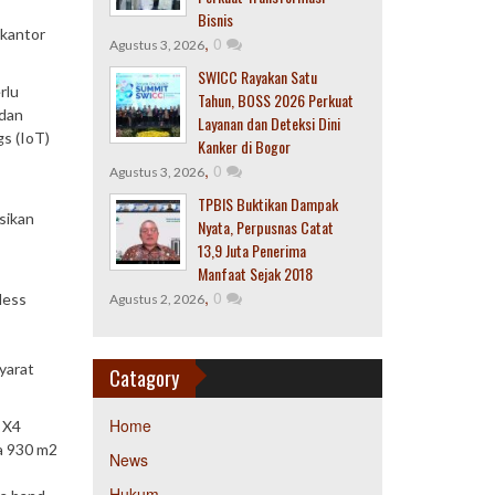
Bisnis
 kantor
,
0
Agustus 3, 2026
SWICC Rayakan Satu
rlu
Tahun, BOSS 2026 Perkuat
 dan
Layanan dan Deteksi Dini
gs (IoT)
Kanker di Bogor
,
0
Agustus 3, 2026
TPBIS Buktikan Dampak
sikan
Nyata, Perpusnas Catat
13,9 Juta Penerima
Manfaat Sejak 2018
,
0
less
Agustus 2, 2026
yarat
Catagory
Home
 X4
a 930 m2
News
Hukum