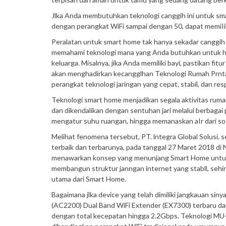
Jlka Anda membutuhkan teknologi canggih ini untuk smal
dengan perangkat WiFi sampai dengan 50, dapat memiI
Peralatan untuk smart home tak hanya sekadar canggih ta
memahami teknologi mana yang Anda butuhkan untuk hu
keluarga. Misalnya, jika Anda memiliki bayi, pastikan fi
akan menghadirkan kecangglhan Teknologi Rumah Prnt
perangkat teknologi jaringan yang cepat, stabil, dan r
Teknologi smart home menjadikan segala aktivitas ruma
dan dikendalikan dengan sentuhan jari melalui berbaga
mengatur suhu ruangan, hingga memanaskan aIr dari sofa
Melihat fenomena tersebut, PT. lntegra Global Solusi. 
terbaik dan terbarunya, pada tanggal 27 Maret 2018 d
menawarkan konsep yang menunjang Smart Home untuk m
membangun struktur janngan internet yang stabll, sehi
utama dari Smart Home.
Bagaimana jlka device yang telah dimiliki jangkauan si
(AC2200) Dual Band WiFi Extender (EX7300) terbaru da
dengan total kecepatan hingga 2.2Gbps. Teknologi MU