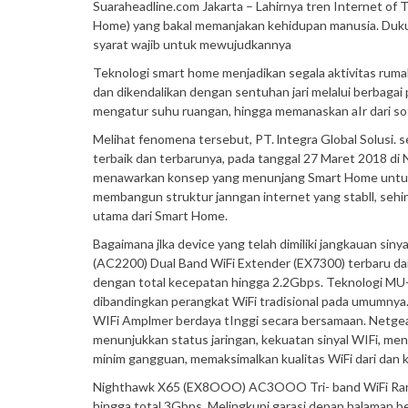
Suaraheadline.com Jakarta – Lahirnya tren Internet of
Home) yang bakal memanjakan kehidupan manusia. Dukung
syarat wajib untuk mewujudkannya
Teknologi smart home menjadikan segala aktivitas ruma
dan dikendalikan dengan sentuhan jari melalui berbaga
mengatur suhu ruangan, hingga memanaskan aIr dari sof
Melihat fenomena tersebut, PT. lntegra Global Solusi. 
terbaik dan terbarunya, pada tanggal 27 Maret 2018 d
menawarkan konsep yang menunjang Smart Home untuk m
membangun struktur janngan internet yang stabll, sehi
utama dari Smart Home.
Bagaimana jlka device yang telah dimiliki jangkauan si
(AC2200) Dual Band WiFi Extender (EX7300) terbaru da
dengan total kecepatan hingga 2.2Gbps. Teknologi MU
dibandingkan perangkat WiFi tradisional pada umumny
WIFi Amplmer berdaya tInggi secara bersamaan. Netgear 
menunjukkan status jaringan, kekuatan sinyal WIFi, men
minim gangguan, memaksimalkan kualitas WiFi dari dan
Nighthawk X65 (EX8OOO) AC3OOO Tri- band WiFi Rang
hingga total 3Gbps. Melingkupi garasi depan,halaman b