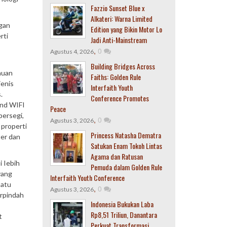
Fazzio Sunset Blue x
Alkateri: Warna Limited
gan
Edition yang Bikin Motor Lo
rti
Jadi Anti-Mainstream
,
0
Agustus 4, 2026
Building Bridges Across
auan
Faiths: Golden Rule
jenis
Interfaith Youth
.
Conference Promotes
and WIFI
Peace
persegi,
,
0
Agustus 3, 2026
 properti
Princess Natasha Dematra
ter dan
Satukan Enam Tokoh Lintas
Agama dan Ratusan
i Iebih
Pemuda dalam Golden Rule
yang
Interfaith Youth Conference
satu
,
0
Agustus 3, 2026
erpindah
Indonesia Bukukan Laba
Rp8,51 Triliun, Danantara
t
Perkuat Transformasi