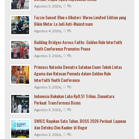
,
0
Agustus 5, 2026
Fazzio Sunset Blue x Alkateri: Warna Limited Edition yang
Bikin Motor Lo Jadi Anti-Mainstream
,
0
Agustus 4, 2026
Building Bridges Across Faiths: Golden Rule Interfaith
Youth Conference Promotes Peace
,
0
Agustus 3, 2026
Princess Natasha Dematra Satukan Enam Tokoh Lintas
Agama dan Ratusan Pemuda dalam Golden Rule
Interfaith Youth Conference
,
0
Agustus 3, 2026
Indonesia Bukukan Laba Rp8,51 Triliun, Danantara
Perkuat Transformasi Bisnis
,
0
Agustus 3, 2026
SWICC Rayakan Satu Tahun, BOSS 2026 Perkuat Layanan
dan Deteksi Dini Kanker di Bogor
,
0
Agustus 3, 2026