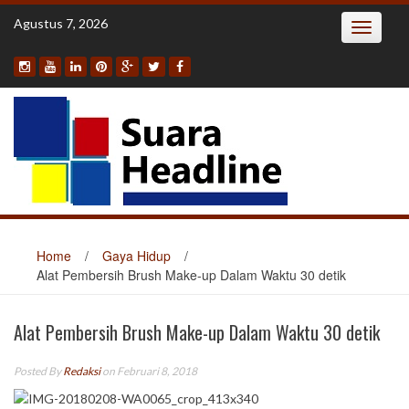
Skip
Agustus 7, 2026
Toggle
to
navigatio
content
Home
/
Gaya Hidup
/
Alat Pembersih Brush Make-up Dalam Waktu 30 detik
Alat Pembersih Brush Make-up Dalam Waktu 30 detik
Posted By
Redaksi
on Februari 8, 2018