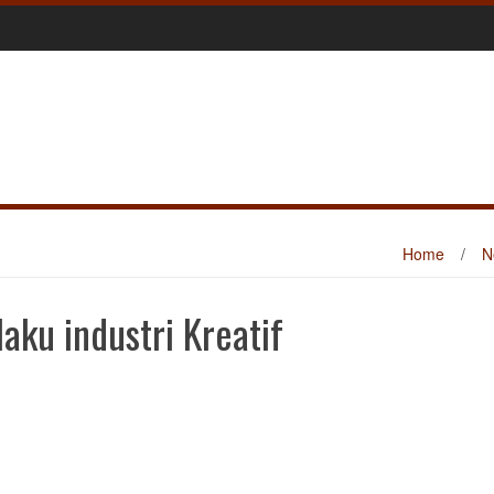
Home
/
N
laku industri Kreatif