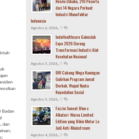
Resmi Dibuka, 210 Peserta
dari 14 Negara Perkuat
Industri Manufaktur
Indonesia
,
0
Agustus 6, 2026
IndoHealthcare Gakeslab
Expo 2026 Dorong
Transformasi Industri Alat
intah
Kesehatan Nasional
,
0
Agustus 5, 2026
tuk
BRI Cabang Mega Kuningan
ngan
Gulirkan Program Jumat
residen
Berkah, Wujud Nyata
omosikan
Kepedulian Sosial
,
0
Agustus 5, 2026
Fazzio Sunset Blue x
ur Badan
Alkateri: Warna Limited
i
Edition yang Bikin Motor Lo
, dan
Jadi Anti-Mainstream
ainan;
,
0
Agustus 4, 2026
k;