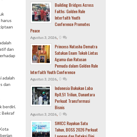
Building Bridges Across
Faiths: Golden Rule
uk
Interfaith Youth
 harus
Conference Promotes
ciptaan
Peace
,
0
Agustus 3, 2026
adalah
Princess Natasha Dematra
tif dan
Satukan Enam Tokoh Lintas
terhadap
Agama dan Ratusan
Pemuda dalam Golden Rule
Interfaith Youth Conference
i adalah
,
0
Agustus 3, 2026
as dan
Indonesia Bukukan Laba
Rp8,51 Triliun, Danantara
t
Perkuat Transformasi
 berdiri.
Bisnis
t Bekraf
,
0
Agustus 3, 2026
SWICC Rayakan Satu
 Kota
Tahun, BOSS 2026 Perkuat
berian
Layanan dan Deteksi Dini