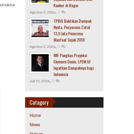
astruktur
Kanker di Bogor
,
0
Agustus 3, 2026
TPBIS Buktikan Dampak
Nyata, Perpusnas Catat
13,9 Juta Penerima
Manfaat Sejak 2018
,
0
Agustus 2, 2026
IMF Pangkas Proyeksi
Ekonomi Dunia, LPEM UI
Ingatkan Dampaknya bagi
Indonesia
,
0
Juli 31, 2026
Catagory
Home
News
Hukum