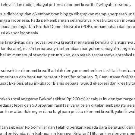
 televisi dan radio sebagai potensi ekonomi kreatif di wilayah tersebut.
terus didorong dan dikembangkan hingga diharapkan mampu berperan unt
ngsa indonesia. Pada perkembangan selanjutnya, kreativitas dan inovasi
pada peningkatan Produk Domestik Bruto (PDB), penambahan dan pen
usi ekspor indonesia.
kreativitas dan inovasi pelaku kreatif mengalami kendala di antaranya 
 landscape), masih terbatasnya keberadaan bangunan sebagai ruang krea
ya belum memenuhi standar peruntukan, dan masih terbatasnya apresiasi 
ubsektor ekonomi kreatif adalah dengan memberikan fasilitasi bantuan
 pemerintah dan bantuan tersebut bersifat stimulan. Tujuan utama fasilitas
sat Eksibisi, atau inkubator Bisnis sebagai wujud ekspresi dari kreativit
akan total anggaran Bekraf sekitar Rp 900 miliar tahun ini dengan targe
at lebih dari 50 program fasilitasi yang telah digelar lembaga itu sejak
antuan atau dukungan dana bagi para pelaku ekonomi kreatif, yakni lewa
ah sebesar Rp 56 milliar dan telah diberikan kepada para pengusul dari
upaten Ngada, dan Kabupaten Konawe Selatan”. Diharapkan dengan pem