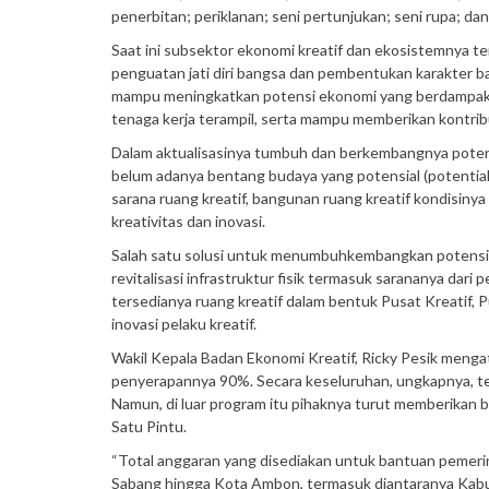
penerbitan; periklanan; seni pertunjukan; seni rupa; dan
Saat ini subsektor ekonomi kreatif dan ekosistemnya 
penguatan jati diri bangsa dan pembentukan karakter ba
mampu meningkatkan potensi ekonomi yang berdampak 
tenaga kerja terampil, serta mampu memberikan kontrib
Dalam aktualisasinya tumbuh dan berkembangnya potensi 
belum adanya bentang budaya yang potensial (potential
sarana ruang kreatif, bangunan ruang kreatif kondisin
kreativitas dan inovasi.
Salah satu solusi untuk menumbuhkembangkan potensi s
revitalisasi infrastruktur fisik termasuk sarananya dari
tersedianya ruang kreatif dalam bentuk Pusat Kreatif, Pu
inovasi pelaku kreatif.
Wakil Kepala Badan Ekonomi Kreatif, Ricky Pesik mengat
penyerapannya 90%. Secara keseluruhan, ungkapnya, terdap
Namun, di luar program itu pihaknya turut memberikan b
Satu Pintu.
“Total anggaran yang disediakan untuk bantuan pemerint
Sabang hingga Kota Ambon, termasuk diantaranya Kab