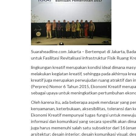
Suaraheadline.com Jakarta – Bertempat di Jakarta, Bad
untuk Fasilitasi Revitalisasi infrastruktur Fisik Ruang K
lingkungan kreatif merupakan kondisi ideal dimana mas
melakukan kegiatan kreatif, sehingga pada akhirnya kre
kreatif juga merupakan perwujudan ruang atraktif dan i
(Perpres) Nomor 6 Tahun 2015, Ekonomi Kreatif merupak
sebagai upaya untuk meningkatkan pertumbuhan ekonom
Oleh karena itu, ada beberapa aspek mendasar yang perl
kenyamanan, keterbukaan, aksesibilitas, toleransi dan
Ekonomi Kreatif mempunyai tugas fungsi untuk mewujud
informasi dan komunikasi yang secara spesifik akan dima
juga harus memenuhi salah satu subsektor dari 16 (enam
arsitektur; desain interior; desain komunikasi visual; desa