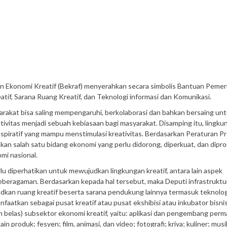
an Ekonomi Kreatif (Bekraf) menyerahkan secara simbolis Bantuan Pemer
reatif, Sarana Ruang Kreatif, dan Teknologi informasi dan Komunikasi.
yarakat bisa saling mempengaruhi, berkolaborasi dan bahkan bersaing un
ativitas menjadi sebuah kebiasaan bagi masyarakat. Disamping itu, lingku
nspiratif yang mampu menstimulasi kreativitas. Berdasarkan Peraturan P
an salah satu bidang ekonomi yang perlu didorong, diperkuat, dan dipr
i nasional.
u diperhatikan untuk mewujudkan lingkungan kreatif, antara lain aspek
 keberagaman. Berdasarkan kepada hal tersebut, maka Deputi infrastrukt
kan ruang kreatif beserta sarana pendukung lainnya termasuk teknolog
nfaatkan sebagai pusat kreatif atau pusat ekshibisi atau inkubator bisnis
 belas) subsektor ekonomi kreatif, yaitu: aplikasi dan pengembang perm
in produk; fesyen; film, animasi, dan video; fotografi; kriya; kuliner; musi