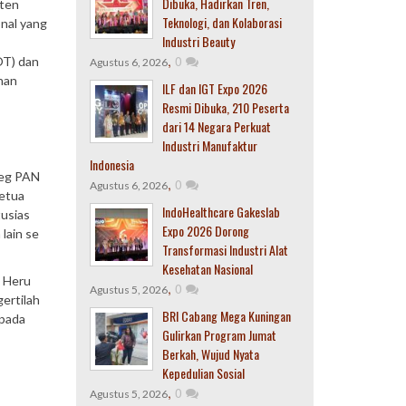
Dibuka, Hadirkan Tren,
sten
Teknologi, dan Kolaborasi
nal yang
Industri Beauty
,
0
OT) dan
Agustus 6, 2026
han
ILF dan IGT Expo 2026
Resmi Dibuka, 210 Peserta
dari 14 Negara Perkuat
Industri Manufaktur
Indonesia
leg PAN
,
0
Agustus 6, 2026
Ketua
IndoHealthcare Gakeslab
tusias
Expo 2026 Dorong
lain se
Transformasi Industri Alat
Kesehatan Nasional
, Heru
,
0
Agustus 5, 2026
ertilah
BRI Cabang Mega Kuningan
 pada
Gulirkan Program Jumat
Berkah, Wujud Nyata
Kepedulian Sosial
,
0
Agustus 5, 2026