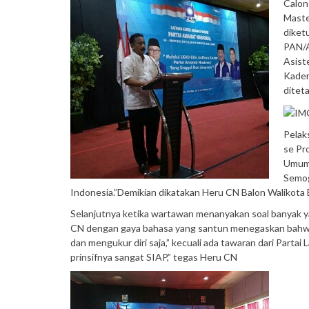
Calon
Maste
diket
PAN/A
Asist
Kader
ditet
Pelak
se Pr
Umum 
Semog
Indonesia.”Demikian dikatakan Heru CN Balon Walikota B
Selanjutnya ketika wartawan menanyakan soal banyak ya
CN dengan gaya bahasa yang santun menegaskan bahwa P
dan mengukur diri saja,” kecuali ada tawaran dari Partai
prinsifnya sangat SIAP,” tegas Heru CN