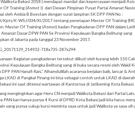
 Walikota Bekasi 2018 ) mendapat mandat dan kepercayaan menjadi Asi
r Of Training (Asmot I) dari Dewan Pimpinan Pusat Partai Amanat Nasio
uai oleh Ambia B Boestam dengan surat lampiran SK DPP PAN No :
/Kpts/K-WSJ/034/XI/2017 tentang penetapan Master Of Training (M
en Master Of Training (Asmot) badan Pengkaderan DPP PAN dalam Lati
 Amanat Dasar DPW PAN Se Provinsi Kepulauan Bangka Belitung yang
apkan di Jakarta pada tanggal 23 November 2017.
sanaan Kegiatan pengkaderan tersebut diikuti oleh kurang lebih 150 Ca
ovinsi Kepulauan Bangka Belitung yang di buka secara resmi oleh Wakil 
DPP PAN Hanafi Rais,” Alhamdullilah acaranya berjalan baik, lancar & An
a LKAD di Pangkal Pinang ini bisa sebagai contoh untuk LKAD di daerah 
ekasi ini saat ditemui wartawan di Kantornya di Jatibening Kota Bekasi.
ng menginginkan agar Heru CN menjadi Walikota Bekasi dari Partai Lain
AN kan hanya punya 4 Kursi di DPRD Kota Bekasi jadi kita harus meng
 Lain yang punya cukup kursi meminta saya untuk jadi Walikota ya saya sih