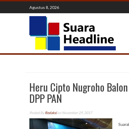
Skip
Agustus 8, 2026
to
content
Heru Cipto Nugroho Balon
DPP PAN
Posted By
Redaksi
on November 29, 2017
Suara