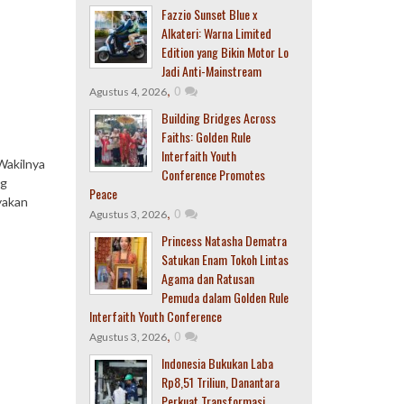
Fazzio Sunset Blue x
Alkateri: Warna Limited
Edition yang Bikin Motor Lo
Jadi Anti-Mainstream
,
0
Agustus 4, 2026
Building Bridges Across
Faiths: Golden Rule
Interfaith Youth
Wakilnya
Conference Promotes
ng
Peace
yakan
,
0
Agustus 3, 2026
Princess Natasha Dematra
Satukan Enam Tokoh Lintas
Agama dan Ratusan
Pemuda dalam Golden Rule
Interfaith Youth Conference
,
0
Agustus 3, 2026
Indonesia Bukukan Laba
Rp8,51 Triliun, Danantara
Perkuat Transformasi