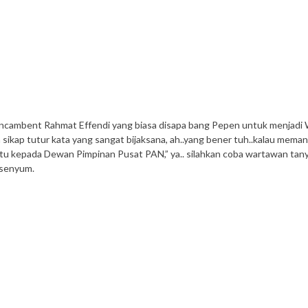
 Incambent Rahmat Effendi yang biasa disapa bang Pepen untuk menjadi 
sikap tutur kata yang sangat bijaksana, ah..yang bener tuh..kalau mema
ua itu kepada Dewan Pimpinan Pusat PAN,” ya.. silahkan coba wartawan tan
rsenyum.