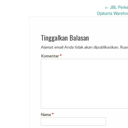
Post
←
JBL Perke
Djakarta Warehou
navigation
Tinggalkan Balasan
Alamat email Anda tidak akan dipublikasikan.
Ruas
Komentar
*
Nama
*