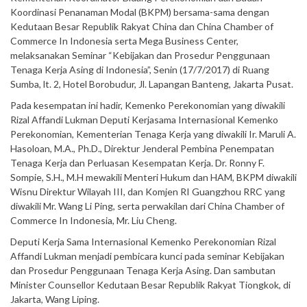
Koordinasi Penanaman Modal (BKPM) bersama-sama dengan
Kedutaan Besar Republik Rakyat China dan China Chamber of
Commerce In Indonesia serta Mega Business Center,
melaksanakan Seminar “Kebijakan dan Prosedur Penggunaan
Tenaga Kerja Asing di Indonesia”, Senin (17/7/2017) di Ruang
Sumba, lt. 2, Hotel Borobudur, Jl. Lapangan Banteng, Jakarta Pusat.
Pada kesempatan ini hadir, Kemenko Perekonomian yang diwakili
Rizal Affandi Lukman Deputi Kerjasama Internasional Kemenko
Perekonomian, Kementerian Tenaga Kerja yang diwakili Ir. Maruli A.
Hasoloan, M.A., Ph.D., Direktur Jenderal Pembina Penempatan
Tenaga Kerja dan Perluasan Kesempatan Kerja. Dr. Ronny F.
Sompie, S.H., M.H mewakili Menteri Hukum dan HAM, BKPM diwakili
Wisnu Direktur Wilayah III, dan Komjen RI Guangzhou RRC yang
diwakili Mr. Wang Li Ping, serta perwakilan dari China Chamber of
Commerce In Indonesia, Mr. Liu Cheng.
Deputi Kerja Sama Internasional Kemenko Perekonomian Rizal
Affandi Lukman menjadi pembicara kunci pada seminar Kebijakan
dan Prosedur Penggunaan Tenaga Kerja Asing. Dan sambutan
Minister Counsellor Kedutaan Besar Republik Rakyat Tiongkok, di
Jakarta, Wang Liping.