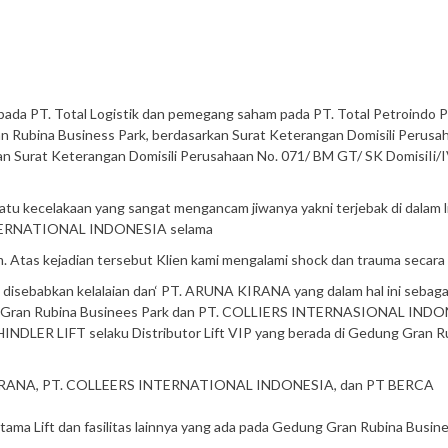
pada PT. Total Logistik dan pemegang saham pada PT. Total Petroindo 
ran Rubina Business Park, berdasarkan Surat Keterangan Domisili Perusa
an Surat Keterangan Domisili Perusahaan No. 071/ BM GT/ SK DomisiIi/IV
atu kecelakaan yang sangat mengancam jiwanya yakni terjebak di dalam l
 INTERNATIONAL INDONESIA selama
am. Atas kejadian tersebut Klien kami mengalami shock dan trauma secara
 disebabkan kelalaian dan‘ PT. ARUNA KIRANA yang dalam hal ini sebaga
ng Gran Rubina Businees Park dan PT. COLLIERS INTERNASIONAL IND
NDLER LIFT selaku Distributor Lift VIP yang berada di Gedung Gran R
UNA KIRANA, PT. COLLEERS INTERNATIONAL INDONESIA, dan PT BERCA
ama Lift dan fasilitas lainnya yang ada pada Gedung Gran Rubina Busin