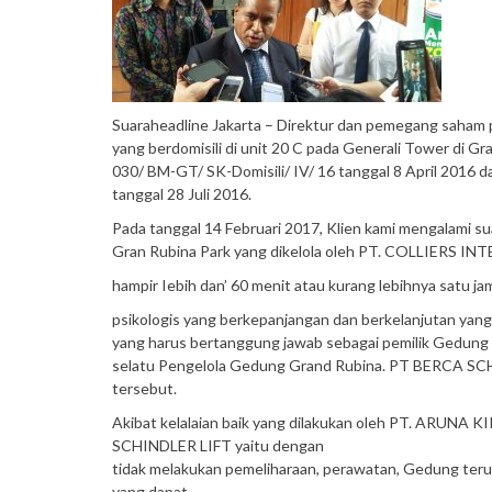
Suaraheadline Jakarta – Direktur dan pemegang saham 
yang berdomisili di unit 20 C pada Generali Tower di G
030/ BM-GT/ SK-Domisili/ IV/ 16 tanggal 8 April 2016 d
tanggal 28 Juli 2016.
Pada tanggal 14 Februari 2017, Klien kami mengalami su
Gran Rubina Park yang dikelola oleh PT. COLLIERS
hampir Iebih dan’ 60 menit atau kurang lebihnya satu j
psikologis yang berkepanjangan dan berkelanjutan yang
yang harus bertanggung jawab sebagai pemilik Gedu
selatu Pengelola Gedung Grand Rubina. PT BERCA SCHI
tersebut.
Akibat kelalaian baik yang dilakukan oleh PT. AR
SCHINDLER LIFT yaitu dengan
tidak melakukan pemeliharaan, perawatan, Gedung terut
yang dapat