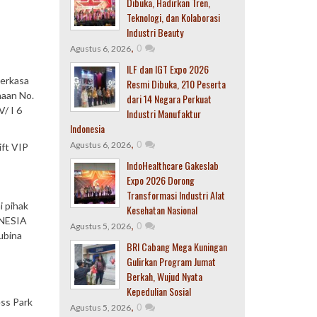
Dibuka, Hadirkan Tren,
Teknologi, dan Kolaborasi
Industri Beauty
,
0
Agustus 6, 2026
ILF dan IGT Expo 2026
Perkasa
Resmi Dibuka, 210 Peserta
haan No.
dari 14 Negara Perkuat
/ I 6
Industri Manufaktur
Indonesia
,
0
Agustus 6, 2026
ift VIP
IndoHealthcare Gakeslab
Expo 2026 Dorong
Transformasi Industri Alat
i pihak
Kesehatan Nasional
ONESIA
,
0
Agustus 5, 2026
ubina
BRI Cabang Mega Kuningan
Gulirkan Program Jumat
Berkah, Wujud Nyata
Kepedulian Sosial
ess Park
,
0
Agustus 5, 2026