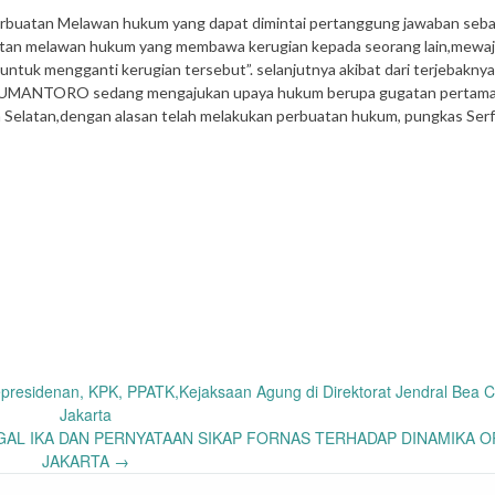
erbuatan Melawan hukum yang dapat dimintai pertanggung jawaban seb
atan melawan hukum yang membawa kerugian kepada seorang lain,mewaj
ntuk mengganti kerugian tersebut”. selanjutnya akibat dari terjebaknya
A LUMANTORO sedang mengajukan upaya hukum berupa gugatan pertam
 Selatan,dengan alasan telah melakukan perbuatan hukum, pungkas Serf
residenan, KPK, PPATK,Kejaksaan Agung di Direktorat Jendral Bea C
Jakarta
AL IKA DAN PERNYATAAN SIKAP FORNAS TERHADAP DINAMIKA 
JAKARTA
→