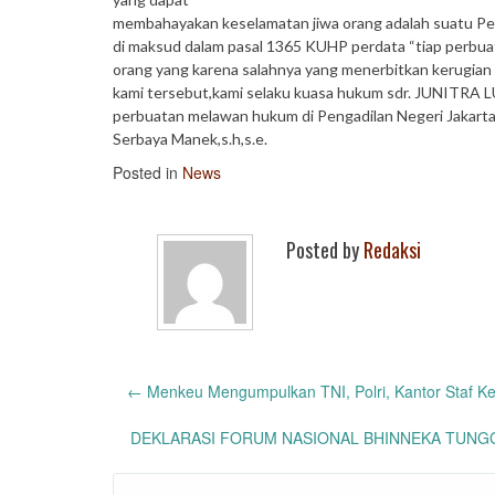
membahayakan keselamatan jiwa orang adalah suatu P
di maksud dalam pasal 1365 KUHP perdata “tiap perbu
orang yang karena salahnya yang menerbitkan kerugian u
kami tersebut,kami selaku kuasa hukum sdr. JUNITR
perbuatan melawan hukum di Pengadilan Negeri Jakarta
Serbaya Manek,s.h,s.e.
Posted in
News
Posted by
Redaksi
Post
←
Menkeu Mengumpulkan TNI, Polri, Kantor Staf Kep
navigation
DEKLARASI FORUM NASIONAL BHINNEKA TUNGG