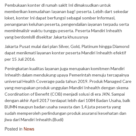
Pembukaan konter dl rumah saklt Inl dlmaksudkan untuk
memberikan kemudahan Iayanan bag! peserta. Lebih dart sekedar
loket, konter Inl dapat berfungsl sebagal somber lnformasl,
penanganan keluhan peserta, pengendalian iayanan terpadu serta
memlnlmalislr waktu tunggu peserta. Peserta Mandiri Inhealth
yang berdomlslll dlsekltar Jakarta khususnya
Jakarta Pusat mulai dari plan Silver, Gold, Platinum hingga Diamond
dapat menikmati layanan konter peserta Mandiri Inhealth efektif
per 15 Juli 2016.
Peningkatan kualitas layanan juga merupakan komitmen Mandiri
Inhealth dalam mendukung upaya Pemerintah menuju tercapainya
universal Health Coverage pada tahun 2019. Produk Managed Care
yang merupakan produk unggulan Mandiri Inhealth dengan skema
Coordination of Benefit (COB) menjadi solusi di era JKN. Sampai
dengan akhir April 2017 terdapat lebih dari 1084 Badan Usaha, balk
BUMN maupun badan usaha swasta dan 1,4 juta peserta yang
sudah memperoleh perlindungan produk asuransi kesehatan dan
jiwa dari Mandiri Inhealth.(Budi)
Posted in
News