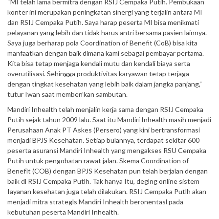
“MI telah lama bermitra dengan RSIJ Cempaka Putih. Pembukaan
konter ini merupakan peningkatan sinergi yang terjalin antara MI
dan RSIJ Cempaka Putih. Saya harap peserta MI bisa menikmati
pelayanan yang lebih dan tidak harus antri bersama pasien lainnya.
Saya juga berharap pola Coordination of Benefit (CoB) bisa kita
manfaatkan dengan baik dimana kami sebagai pembayar pertama.
Kita bisa tetap menjaga kendali mutu dan kendali biaya serta
overutilisasi. Sehingga produktivitas karyawan tetap terjaga
dengan tingkat kesehatan yang lebih baik dalam jangka panjang,”
tutur Iwan saat memben’kan sambutan.
Mandiri Inhealth telah menjalin kerja sama dengan RSIJ Cempaka
Putih sejak tahun 2009 lalu. Saat itu Mandiri Inhealth masih menjadi
Perusahaan Anak PT Askes (Persero) yang kini bertransformasi
menjadi BPJS Kesehatan. Setiap bulannya, terdapat sekitar 600
peserta asuransi Mandiri Inhealth yang mengakses RSU Cempaka
Putih untuk pengobatan rawat jalan. Skema Coordination of
Beneflt (COB) dengan BPJS Kesehatan pun telah berjalan dengan
baik dl RSIJ Cempaka Putlh. Tak hanya Itu, deglng online sistem
Iayanan kesehatan juga telah dilakukan. RSIJ Cempaka Putlh akan
menjadi mitra strategls Mandiri Inhealth beronentasl pada
kebutuhan peserta Mandiri Inhealth.