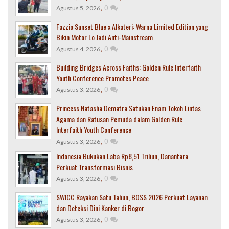
,
0
Agustus 5, 2026
Fazzio Sunset Blue x Alkateri: Warna Limited Edition yang
Bikin Motor Lo Jadi Anti-Mainstream
,
0
Agustus 4, 2026
Building Bridges Across Faiths: Golden Rule Interfaith
Youth Conference Promotes Peace
,
0
Agustus 3, 2026
Princess Natasha Dematra Satukan Enam Tokoh Lintas
Agama dan Ratusan Pemuda dalam Golden Rule
Interfaith Youth Conference
,
0
Agustus 3, 2026
Indonesia Bukukan Laba Rp8,51 Triliun, Danantara
Perkuat Transformasi Bisnis
,
0
Agustus 3, 2026
SWICC Rayakan Satu Tahun, BOSS 2026 Perkuat Layanan
dan Deteksi Dini Kanker di Bogor
,
0
Agustus 3, 2026