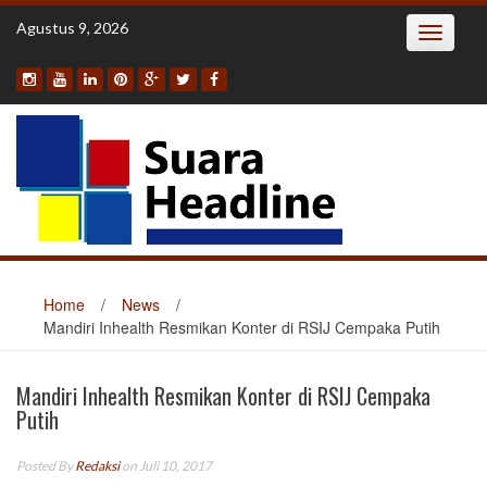
Skip
Agustus 9, 2026
Toggle
to
navigatio
content
Home
/
News
/
Mandiri Inhealth Resmikan Konter di RSIJ Cempaka Putih
Mandiri Inhealth Resmikan Konter di RSIJ Cempaka
Putih
Posted By
Redaksi
on Juli 10, 2017