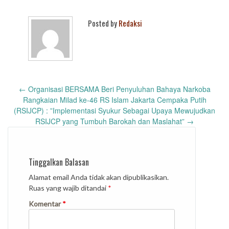
Posted by
Redaksi
Post
←
Organisasi BERSAMA Beri Penyuluhan Bahaya Narkoba
navigation
Rangkaian Milad ke-46 RS Islam Jakarta Cempaka Putih
(RSIJCP) : ”Implementasi Syukur Sebagai Upaya Mewujudkan
RSIJCP yang Tumbuh Barokah dan Maslahat”
→
Tinggalkan Balasan
Alamat email Anda tidak akan dipublikasikan.
Ruas yang wajib ditandai
*
Komentar
*