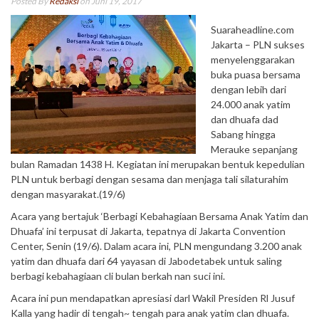
Posted By
Redaksi
on Juni 19, 2017
Suaraheadline.com
Jakarta – PLN sukses
menyelenggarakan
buka puasa bersama
dengan lebih dari
24.000 anak yatim
dan dhuafa dad
Sabang hingga
Merauke sepanjang
bulan Ramadan 1438 H. Kegiatan ini merupakan bentuk kepedulian
PLN untuk berbagi dengan sesama dan menjaga tali silaturahim
dengan masyarakat.(19/6)
Acara yang bertajuk ‘Berbagi Kebahagiaan Bersama Anak Yatim dan
Dhuafa’ ini terpusat di Jakarta, tepatnya di Jakarta Convention
Center, Senin (19/6). Dalam acara ini, PLN mengundang 3.200 anak
yatim dan dhuafa dari 64 yayasan di Jabodetabek untuk saling
berbagi kebahagiaan cli bulan berkah nan suci ini.
Acara ini pun mendapatkan apresiasi darl Wakil Presiden Rl Jusuf
Kalla yang hadir di tengah~ tengah para anak yatim clan dhuafa.