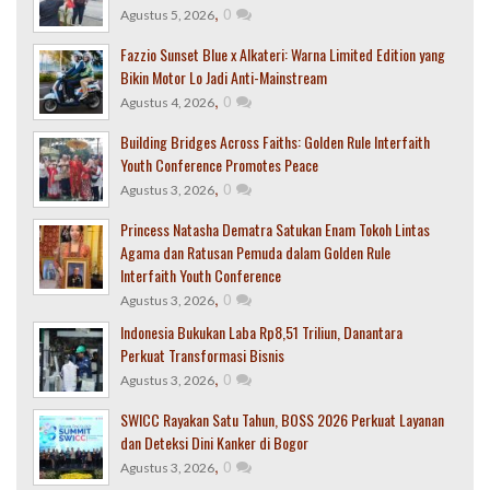
,
0
Agustus 5, 2026
Fazzio Sunset Blue x Alkateri: Warna Limited Edition yang
Bikin Motor Lo Jadi Anti-Mainstream
,
0
Agustus 4, 2026
Building Bridges Across Faiths: Golden Rule Interfaith
Youth Conference Promotes Peace
,
0
Agustus 3, 2026
Princess Natasha Dematra Satukan Enam Tokoh Lintas
Agama dan Ratusan Pemuda dalam Golden Rule
Interfaith Youth Conference
,
0
Agustus 3, 2026
Indonesia Bukukan Laba Rp8,51 Triliun, Danantara
Perkuat Transformasi Bisnis
,
0
Agustus 3, 2026
SWICC Rayakan Satu Tahun, BOSS 2026 Perkuat Layanan
dan Deteksi Dini Kanker di Bogor
,
0
Agustus 3, 2026