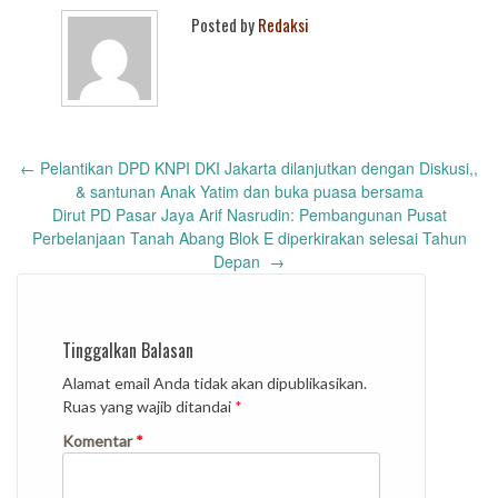
Posted by
Redaksi
Post
←
Pelantikan DPD KNPI DKI Jakarta dilanjutkan dengan Diskusi,,
navigation
& santunan Anak Yatim dan buka puasa bersama
Dirut PD Pasar Jaya Arif Nasrudin: Pembangunan Pusat
Perbelanjaan Tanah Abang Blok E diperkirakan selesai Tahun
Depan
→
Tinggalkan Balasan
Alamat email Anda tidak akan dipublikasikan.
Ruas yang wajib ditandai
*
Komentar
*