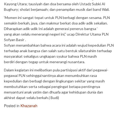
Kayong Utara; tausiyah dan doa bersama oleh Ustadz Subki Al
Bughury; sholat berjamaah; dan penampilan musik dari band Wali.
‘Momen ini sangat tepat untuk PLN berbagi dengan sesama. PLN
semakin berkah, jaya, clan makmur berkat doa adik-adik sekalian.
Diharapkan adik-adik Ini adalah generasi penerus bangsa ‘
yang akan selalu menerangi negeri ini,” ucap Direktur Utama PLN
Sofyan Basir .
Sofyan menambahkan bahwa acara ini adalah wujud kepedulian PLN
terhadap anak bangsa clan salah satu bentuk silaturahim terhadap
masyarakat sekaligus ungkapan syukur bahwa PLN masih
berdiri dengan tegap untuk menerangi nusantara.
Dalam kegiatan ini melibatkan pula partisipasi aktif dari pegawai-
pegawai PLN sehingga’nantinya akan menumbuhkan rasa
kepedulian dan berbagl dengan lingkungan sekitar yang masih
membutuhkan serta sebagai pengingat betapa pentingnya
menyantuni anak yatim dan dhuafa agar kehidupan dunia dan
akhirat dapat selalu berkah.( Budi)
Posted in
Khazanah