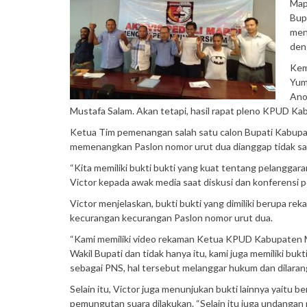
Map
Bup
men
den
Kem
Yum
Ano
Mustafa Salam. Akan tetapi, hasil rapat pleno KPUD Kab
Ketua Tim pemenangan salah satu calon Bupati Kabupa
memenangkan Paslon nomor urut dua dianggap tidak sah 
“Kita memiliki bukti bukti yang kuat tentang pelanggara
Victor kepada awak media saat diskusi dan konferensi p
Victor menjelaskan, bukti bukti yang dimiliki berupa r
kecurangan kecurangan Paslon nomor urut dua.
“Kami memiliki video rekaman Ketua KPUD Kabupaten 
Wakil Bupati dan tidak hanya itu, kami juga memiliki bu
sebagai PNS, hal tersebut melanggar hukum dan dilaran
Selain itu, Victor juga menunjukan bukti lainnya yait
pemungutan suara dilakukan. “Selain itu juga undangan