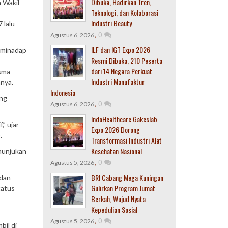
Dibuka, Hadirkan Tren,
 Wakil
Teknologi, dan Kolaborasi
Industri Beauty
 lalu
,
0
Agustus 6, 2026
ILF dan IGT Expo 2026
Aminadap
Resmi Dibuka, 210 Peserta
dari 14 Negara Perkuat
sma –
Industri Manufaktur
nnya.
Indonesia
ang
,
0
Agustus 6, 2026
IndoHealthcare Gakeslab
” ujar
Expo 2026 Dorong
.
Transformasi Industri Alat
Kesehatan Nasional
enunjukan
,
0
Agustus 5, 2026
BRI Cabang Mega Kuningan
 dan
Gulirkan Program Jumat
tatus
Berkah, Wujud Nyata
Kepedulian Sosial
,
0
Agustus 5, 2026
bil di