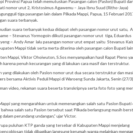
pi Provinsi Papua telah memutuskan Pasangan calon (Paslon) Bupati dan
ati nomor urut 2, Kristosimus Agawemu – Jaya Ibnu Suud (Ritho-Jaya)
gungguli tiga pasangan lain dalam Pilkada Mappi, Papua, 15 Februari 2017
gan suara terbanyak.
udian suara terbanyak kedua didapat oleh pasangan nomor urut satu, 
ame – Stevanus Yormogoin diikuti pasangan nomor urut tiga, Eduardus
yeng – Andy Amar lalu pasangan nomor urut empat yaitu Stevanus Kai
upaten Mappi tidak serta merta diterima oleh pasangan calon Bupati lai
ten Mappi, Viktor Ohoiwuton, S.Sos menyampaikan hasil Rapat Pleno y
karena penuh kecurangan yang di lakukan cara masif dan terstruktur.
n yang dilakukan oleh Paslon nomor urut dua secara terstruktur dan masif,
ers bersama Aktivis Peduli Mappi di Waroeng Sunda Jakarta, Senin (27/3)
ekaman video, rekaman suara beserta transkripnya serta foto foto yang m
Mappi yang mengarahkan untuk memenangkan salah satu Paslon Bupati
kti bahwa salah satu Paslon tersebut saat Pilkada berlangsung masih bers
g dalam perundang undangan,” ujar Victor.
u berupa puluhan KTP ganda yang tersebar di Kabupaten Mappi menjelang
 pencoblosan tidak dibagikan langsung kerumah warga melainkan mengam