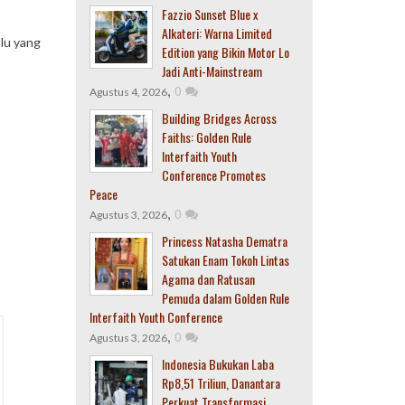
Fazzio Sunset Blue x
Alkateri: Warna Limited
lu yang
Edition yang Bikin Motor Lo
Jadi Anti-Mainstream
,
0
Agustus 4, 2026
Building Bridges Across
Faiths: Golden Rule
Interfaith Youth
Conference Promotes
Peace
,
0
Agustus 3, 2026
Princess Natasha Dematra
Satukan Enam Tokoh Lintas
Agama dan Ratusan
Pemuda dalam Golden Rule
Interfaith Youth Conference
,
0
Agustus 3, 2026
Indonesia Bukukan Laba
Rp8,51 Triliun, Danantara
Perkuat Transformasi