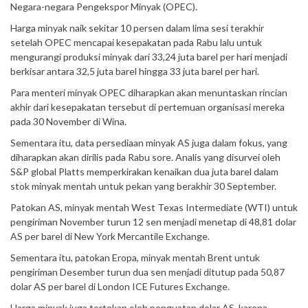
Negara-negara Pengekspor Minyak (OPEC).
Harga minyak naik sekitar 10 persen dalam lima sesi terakhir
setelah OPEC mencapai kesepakatan pada Rabu lalu untuk
mengurangi produksi minyak dari 33,24 juta barel per hari menjadi
berkisar antara 32,5 juta barel hingga 33 juta barel per hari.
Para menteri minyak OPEC diharapkan akan menuntaskan rincian
akhir dari kesepakatan tersebut di pertemuan organisasi mereka
pada 30 November di Wina.
Sementara itu, data persediaan minyak AS juga dalam fokus, yang
diharapkan akan dirilis pada Rabu sore. Analis yang disurvei oleh
S&P global Platts memperkirakan kenaikan dua juta barel dalam
stok minyak mentah untuk pekan yang berakhir 30 September.
Patokan AS, minyak mentah West Texas Intermediate (WTI) untuk
pengiriman November turun 12 sen menjadi menetap di 48,81 dolar
AS per barel di New York Mercantile Exchange.
Sementara itu, patokan Eropa, minyak mentah Brent untuk
pengiriman Desember turun dua sen menjadi ditutup pada 50,87
dolar AS per barel di London ICE Futures Exchange.
Harga minyak juga tertekan oleh penguatan dolar AS, karena