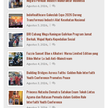
Negara Perkuat Industri Manufaktur Indonesia
,
0
Agustus 6, 2026
IndoHealthcare Gakeslab Expo 2026 Dorong
Transformasi Industri Alat Kesehatan Nasional
,
0
Agustus 5, 2026
BRI Cabang Mega Kuningan Gulirkan Program Jumat
Berkah, Wujud Nyata Kepedulian Sosial
,
0
Agustus 5, 2026
Fazzio Sunset Blue x Alkateri: Warna Limited Edition yang
Bikin Motor Lo Jadi Anti-Mainstream
,
0
Agustus 4, 2026
Building Bridges Across Faiths: Golden Rule Interfaith
Youth Conference Promotes Peace
,
0
Agustus 3, 2026
Princess Natasha Dematra Satukan Enam Tokoh Lintas
Agama dan Ratusan Pemuda dalam Golden Rule
Interfaith Youth Conference
,
0
Agustus 3, 2026