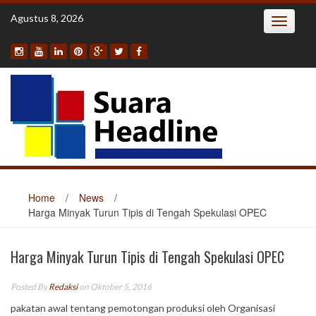
Skip
Agustus 8, 2026
Toggle
to
navigatio
content
Home
/
News
/
Harga Minyak Turun Tipis di Tengah Spekulasi OPEC
Harga Minyak Turun Tipis di Tengah Spekulasi OPEC
Posted By
Redaksi
on Oktober 5, 2016
pakatan awal tentang pemotongan produksi oleh Organisasi