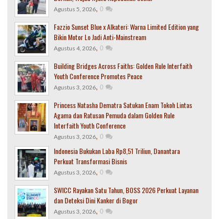
,
0
Agustus 5, 2026
Fazzio Sunset Blue x Alkateri: Warna Limited Edition yang
Bikin Motor Lo Jadi Anti-Mainstream
,
0
Agustus 4, 2026
Building Bridges Across Faiths: Golden Rule Interfaith
Youth Conference Promotes Peace
,
0
Agustus 3, 2026
Princess Natasha Dematra Satukan Enam Tokoh Lintas
Agama dan Ratusan Pemuda dalam Golden Rule
Interfaith Youth Conference
,
0
Agustus 3, 2026
Indonesia Bukukan Laba Rp8,51 Triliun, Danantara
Perkuat Transformasi Bisnis
,
0
Agustus 3, 2026
SWICC Rayakan Satu Tahun, BOSS 2026 Perkuat Layanan
dan Deteksi Dini Kanker di Bogor
,
0
Agustus 3, 2026