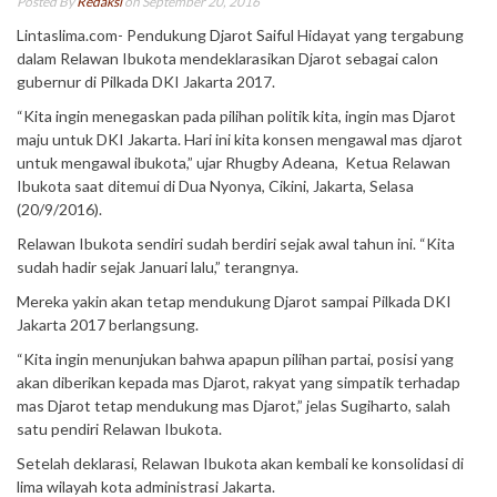
Posted By
Redaksi
on September 20, 2016
Lintaslima.com- Pendukung Djarot Saiful Hidayat yang tergabung
dalam Relawan Ibukota mendeklarasikan Djarot sebagai calon
gubernur di Pilkada DKI Jakarta 2017.
“Kita ingin menegaskan pada pilihan politik kita, ingin mas Djarot
maju untuk DKI Jakarta. Hari ini kita konsen mengawal mas djarot
untuk mengawal ibukota,” ujar Rhugby Adeana, Ketua Relawan
Ibukota saat ditemui di Dua Nyonya, Cikini, Jakarta, Selasa
(20/9/2016).
Relawan Ibukota sendiri sudah berdiri sejak awal tahun ini. “Kita
sudah hadir sejak Januari lalu,” terangnya.
Mereka yakin akan tetap mendukung Djarot sampai Pilkada DKI
Jakarta 2017 berlangsung.
“Kita ingin menunjukan bahwa apapun pilihan partai, posisi yang
akan diberikan kepada mas Djarot, rakyat yang simpatik terhadap
mas Djarot tetap mendukung mas Djarot,” jelas Sugiharto, salah
satu pendiri Relawan Ibukota.
Setelah deklarasi, Relawan Ibukota akan kembali ke konsolidasi di
lima wilayah kota administrasi Jakarta.