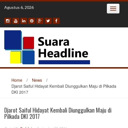
Skip
Agustus 6, 2026
Toggle
to
navigatio
content
Home
/
News
/
Djarot Saiful Hidayat Kembali Diunggulkan Maju di Pilkada
DKI 2017
Djarot Saiful Hidayat Kembali Diunggulkan Maju di
Pilkada DKI 2017