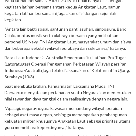
Pada latihan bersama CARAT 2016 itu tidak hanya diisi dengan
kegiatan latihan bersama antara kedua Angkatan Laut, namun
kegiatan latihan bersama ini juga akan diisi dengan sejumlah
kegiatan.
“Antara lain bakti sosial, santunan panti asuhan, simposium, Band
Clinic, pentas musik serta olahraga bersama yang melibatkan
personel US Navy, TNI Angkatan Laut, masyarakat umum dan siswa
dari beberapa sekolah wilayah Surabaya dan sekitarnya,” katanya.
Batas Laut Indonesia-Australia Sementara itu, Latihan Pra Tugas
(Latpratugas) Operasi Pengamanan Perbatasan Wilayah perairan
Indonesia-Australia juga telah dilaksanakan di Kolatarmatim Ujung,
Surabaya (10/3).
Saat membuka latihan, Pangarmatim Laksamana Muda TNI
Darwanto menyatakan pertahanan suatu Negara akan menentukan
nilai tawar dan daya tangkal dalam realisasinya dengan negara lain.
“Apalagi, negara-negara kawasan memandang wilayah perairan
sebagai aset masa depan, sehingga menempatkan pembangunan
kekuatan militer, khususnya Angkatan Laut sebagai prioritas utama
guna memelihara kepentinganya,” katanya.