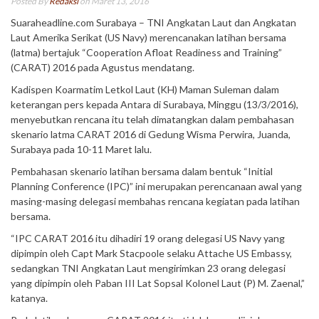
Posted By
Redaksi
on Maret 13, 2016
Suaraheadline.com Surabaya – TNI Angkatan Laut dan Angkatan
Laut Amerika Serikat (US Navy) merencanakan latihan bersama
(latma) bertajuk “Cooperation Afloat Readiness and Training”
(CARAT) 2016 pada Agustus mendatang.
Kadispen Koarmatim Letkol Laut (KH) Maman Suleman dalam
keterangan pers kepada Antara di Surabaya, Minggu (13/3/2016),
menyebutkan rencana itu telah dimatangkan dalam pembahasan
skenario latma CARAT 2016 di Gedung Wisma Perwira, Juanda,
Surabaya pada 10-11 Maret lalu.
Pembahasan skenario latihan bersama dalam bentuk “Initial
Planning Conference (IPC)” ini merupakan perencanaan awal yang
masing-masing delegasi membahas rencana kegiatan pada latihan
bersama.
“IPC CARAT 2016 itu dihadiri 19 orang delegasi US Navy yang
dipimpin oleh Capt Mark Stacpoole selaku Attache US Embassy,
sedangkan TNI Angkatan Laut mengirimkan 23 orang delegasi
yang dipimpin oleh Paban III Lat Sopsal Kolonel Laut (P) M. Zaenal,”
katanya.