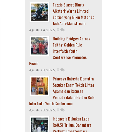
Fazzio Sunset Blue x
Alkateri: Warna Limited
Edition yang Bikin Motor Lo
Jadi Anti-Mainstream
,
0
Agustus 4, 2026
Building Bridges Across
Faiths: Golden Rule
Interfaith Youth
Conference Promotes
Peace
,
0
Agustus 3, 2026
Princess Natasha Dematra
Satukan Enam Tokoh Lintas
Agama dan Ratusan
Pemuda dalam Golden Rule
Interfaith Youth Conference
,
0
Agustus 3, 2026
Indonesia Bukukan Laba
Rp8,51 Triliun, Danantara
Perkuat Transformasi