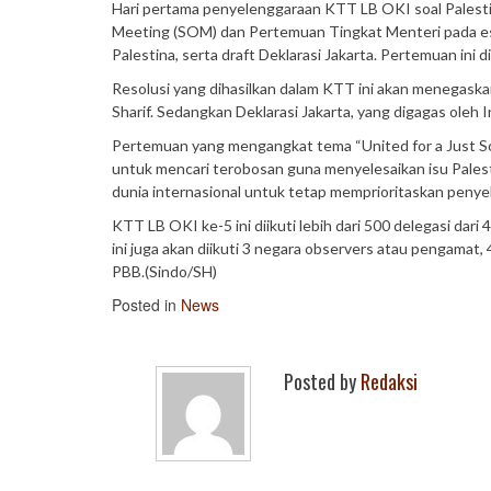
Hari pertama penyelenggaraan KTT LB OKI soal Palestin
Meeting (SOM) dan Pertemuan Tingkat Menteri pada es
Palestina, serta draft Deklarasi Jakarta. Pertemuan ini 
Resolusi yang dihasilkan dalam KTT ini akan menegask
Sharif. Sedangkan Deklarasi Jakarta, yang digagas oleh 
Pertemuan yang mengangkat tema “United for a Just Sol
untuk mencari terobosan guna menyelesaikan isu Palest
dunia internasional untuk tetap memprioritaskan penyele
KTT LB OKI ke-5 ini diikuti lebih dari 500 delegasi da
ini juga akan diikuti 3 negara observers atau pengamat
PBB.(Sindo/SH)
Posted in
News
Posted by
Redaksi