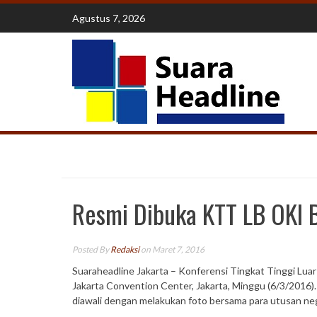
Skip
Agustus 7, 2026
to
content
Resmi Dibuka KTT LB OKI B
Posted By
Redaksi
on Maret 7, 2016
Suaraheadline Jakarta – Konferensi Tingkat Tinggi Luar
Jakarta Convention Center, Jakarta, Minggu (6/3/2016
diawali dengan melakukan foto bersama para utusan ne