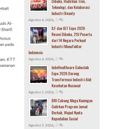
Dibuka, Hadirkan Tren,
l
Teknologi, dan Kolaborasi
rkait
Industri Beauty
,
0
Agustus 6, 2026
uds Al-
ILF dan IGT Expo 2026
Sharif.
Resmi Dibuka, 210 Peserta
khusus
dari 14 Negara Perkuat
gan pada
Industri Manufaktur
Indonesia
,
0
ahan. KTT
Agustus 6, 2026
 Keamanan
IndoHealthcare Gakeslab
Expo 2026 Dorong
Transformasi Industri Alat
Kesehatan Nasional
,
0
Agustus 5, 2026
BRI Cabang Mega Kuningan
Gulirkan Program Jumat
Berkah, Wujud Nyata
Kepedulian Sosial
,
0
Agustus 5, 2026