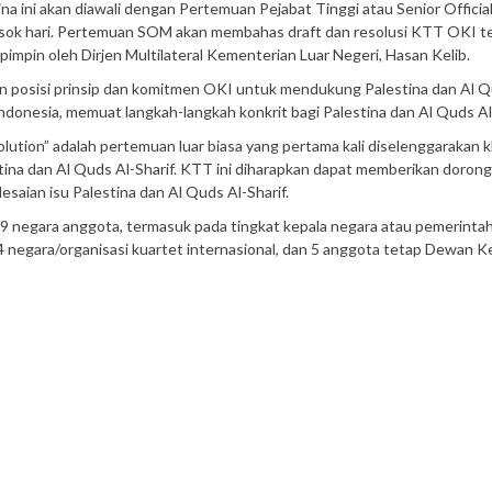
a ini akan diawali dengan Pertemuan Pejabat Tinggi atau Senior Officia
ok hari. Pertemuan SOM akan membahas draft dan resolusi KTT OKI te
dipimpin oleh Dirjen Multilateral Kementerian Luar Negeri, Hasan Kelib.
an posisi prinsip dan komitmen OKI untuk mendukung Palestina dan Al Q
Indonesia, memuat langkah-langkah konkrit bagi Palestina dan Al Quds Al-
ution” adalah pertemuan luar biasa yang pertama kali diselenggarakan 
ina dan Al Quds Al-Sharif. KTT ini diharapkan dapat memberikan doron
saian isu Palestina dan Al Quds Al-Sharif.
ri 49 negara anggota, termasuk pada tingkat kepala negara atau pemerint
, 4 negara/organisasi kuartet internasional, dan 5 anggota tetap Dewan