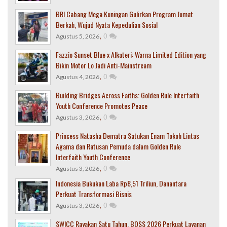
BRI Cabang Mega Kuningan Gulirkan Program Jumat
Berkah, Wujud Nyata Kepedulian Sosial
,
0
Agustus 5, 2026
Fazzio Sunset Blue x Alkateri: Warna Limited Edition yang
Bikin Motor Lo Jadi Anti-Mainstream
,
0
Agustus 4, 2026
Building Bridges Across Faiths: Golden Rule Interfaith
Youth Conference Promotes Peace
,
0
Agustus 3, 2026
Princess Natasha Dematra Satukan Enam Tokoh Lintas
Agama dan Ratusan Pemuda dalam Golden Rule
Interfaith Youth Conference
,
0
Agustus 3, 2026
Indonesia Bukukan Laba Rp8,51 Triliun, Danantara
Perkuat Transformasi Bisnis
,
0
Agustus 3, 2026
SWICC Rayakan Satu Tahun, BOSS 2026 Perkuat Layanan