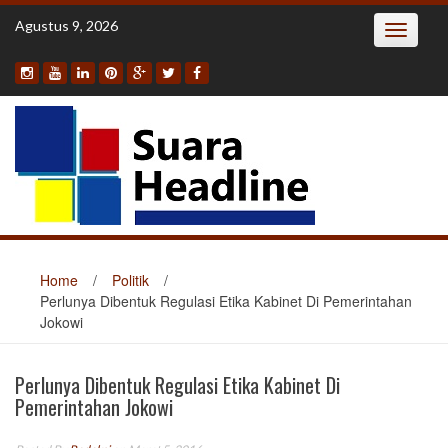
Skip
Agustus 9, 2026
Toggle
to
navigatio
content
Home
/
Politik
/
Perlunya Dibentuk Regulasi Etika Kabinet Di Pemerintahan
Jokowi
Perlunya Dibentuk Regulasi Etika Kabinet Di
Pemerintahan Jokowi