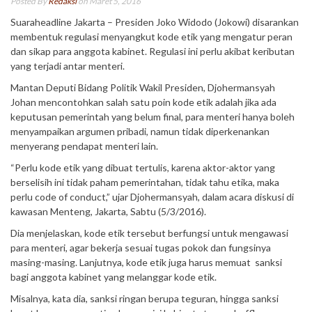
Posted By
Redaksi
on Maret 5, 2016
Suaraheadline Jakarta – Presiden Joko Widodo (Jokowi) disarankan
membentuk regulasi menyangkut kode etik yang mengatur peran
dan sikap para anggota kabinet. Regulasi ini perlu akibat keributan
yang terjadi antar menteri.
Mantan Deputi Bidang Politik Wakil Presiden, Djohermansyah
Johan mencontohkan salah satu poin kode etik adalah jika ada
keputusan pemerintah yang belum final, para menteri hanya boleh
menyampaikan argumen pribadi, namun tidak diperkenankan
menyerang pendapat menteri lain.
“Perlu kode etik yang dibuat tertulis, karena aktor-aktor yang
berselisih ini tidak paham pemerintahan, tidak tahu etika, maka
perlu code of conduct,” ujar Djohermansyah, dalam acara diskusi di
kawasan Menteng, Jakarta, Sabtu (5/3/2016).
Dia menjelaskan, kode etik tersebut berfungsi untuk mengawasi
para menteri, agar bekerja sesuai tugas pokok dan fungsinya
masing-masing. Lanjutnya, kode etik juga harus memuat sanksi
bagi anggota kabinet yang melanggar kode etik.
Misalnya, kata dia, sanksi ringan berupa teguran, hingga sanksi