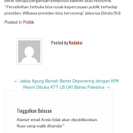
berat berupa pergantian komposisi kabinet atau reshuffle.
“Perselisihan terbuka bisa rusak kepercayaan publik terhadap
presiden. Wibawa presiden bisa tercoreng,” jelasnya.(Sindo/SH)
Posted in
Politik
Posted by
Redaksi
Post
←
Jaksa Agung Bantah Barter Deponering dengan KPK
navigation
Resmi Dibuka KTT LB OKI Bahas Palestina
→
Tinggalkan Balasan
Alamat email Anda tidak akan dipublikasikan.
Ruas yang wajib ditandai
*