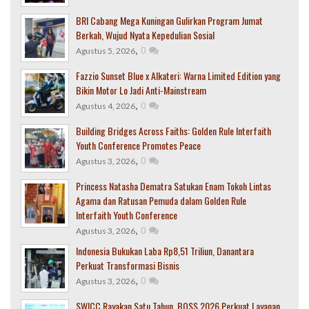
BRI Cabang Mega Kuningan Gulirkan Program Jumat
Berkah, Wujud Nyata Kepedulian Sosial
,
0
Agustus 5, 2026
Fazzio Sunset Blue x Alkateri: Warna Limited Edition yang
Bikin Motor Lo Jadi Anti-Mainstream
,
0
Agustus 4, 2026
Building Bridges Across Faiths: Golden Rule Interfaith
Youth Conference Promotes Peace
,
0
Agustus 3, 2026
Princess Natasha Dematra Satukan Enam Tokoh Lintas
Agama dan Ratusan Pemuda dalam Golden Rule
Interfaith Youth Conference
,
0
Agustus 3, 2026
Indonesia Bukukan Laba Rp8,51 Triliun, Danantara
Perkuat Transformasi Bisnis
,
0
Agustus 3, 2026
SWICC Rayakan Satu Tahun, BOSS 2026 Perkuat Layanan