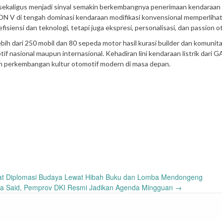
sekaligus menjadi sinyal semakin berkembangnya penerimaan kendaraan li
ON V di tengah dominasi kendaraan modifikasi konvensional memperliha
fisiensi dan teknologi, tetapi juga ekspresi, personalisasi, dan passion o
ih dari 250 mobil dan 80 sepeda motor hasil kurasi builder dan komunit
if nasional maupun internasional. Kehadiran lini kendaraan listrik dari 
h perkembangan kultur otomotif modern di masa depan.
at Diplomasi Budaya Lewat Hibah Buku dan Lomba Mendongeng
a Said, Pemprov DKI Resmi Jadikan Agenda Mingguan
→