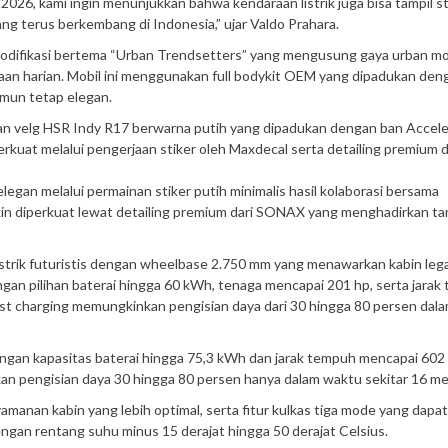
6, kami ingin menunjukkan bahwa kendaraan listrik juga bisa tampil sty
ng terus berkembang di Indonesia,” ujar Valdo Prahara.
odifikasi bertema “Urban Trendsetters” yang mengusung gaya urban m
an harian. Mobil ini menggunakan full bodykit OEM yang dipadukan den
amun tetap elegan.
 velg HSR Indy R17 berwarna putih yang dipadukan dengan ban Accele
rkuat melalui pengerjaan stiker oleh Maxdecal serta detailing premium d
egan melalui permainan stiker putih minimalis hasil kolaborasi bersama
kin diperkuat lewat detailing premium dari SONAX yang menghadirkan ta
 listrik futuristis dengan wheelbase 2.750 mm yang menawarkan kabin leg
engan pilihan baterai hingga 60 kWh, tenaga mencapai 201 hp, serta jara
st charging memungkinkan pengisian daya dari 30 hingga 80 persen dal
ngan kapasitas baterai hingga 75,3 kWh dan jarak tempuh mencapai 602
an pengisian daya 30 hingga 80 persen hanya dalam waktu sekitar 16 me
manan kabin yang lebih optimal, serta fitur kulkas tiga mode yang dapat
an rentang suhu minus 15 derajat hingga 50 derajat Celsius.