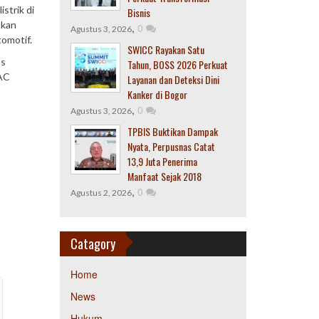
strik di
Bisnis
tkan
,
0
Agustus 3, 2026
tomotif.
SWICC Rayakan Satu
as
Tahun, BOSS 2026 Perkuat
GAC
Layanan dan Deteksi Dini
Kanker di Bogor
,
0
Agustus 3, 2026
TPBIS Buktikan Dampak
Nyata, Perpusnas Catat
13,9 Juta Penerima
Manfaat Sejak 2018
,
0
Agustus 2, 2026
Catagory
Home
News
Hukum