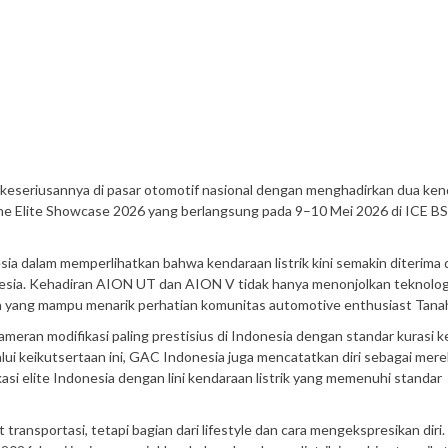
eseriusannya di pasar otomotif nasional dengan menghadirkan dua ken
The Elite Showcase 2026 yang berlangsung pada 9–10 Mei 2026 di ICE BS
esia dalam memperlihatkan bahwa kendaraan listrik kini semakin diterima
donesia. Kehadiran AION UT dan AION V tidak hanya menonjolkan teknolog
raan yang mampu menarik perhatian komunitas automotive enthusiast Tanah
ameran modifikasi paling prestisius di Indonesia dengan standar kurasi k
ui keikutsertaan ini, GAC Indonesia juga mencatatkan diri sebagai mere
kasi elite Indonesia dengan lini kendaraan listrik yang memenuhi standar
t transportasi, tetapi bagian dari lifestyle dan cara mengekspresikan diri.