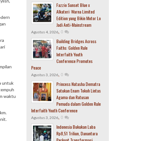
lish,
Fazzio Sunset Blue x
Alkateri: Warna Limited
odern
Edition yang Bikin Motor Lo
gan
Jadi Anti-Mainstream
,
0
Agustus 4, 2026
ra
Building Bridges Across
ari
Faiths: Golden Rule
Interfaith Youth
Conference Promotes
mpilan
Peace
,
0
Agustus 3, 2026
a untuk
Princess Natasha Dematra
k tempuh
Satukan Enam Tokoh Lintas
am waktu
Agama dan Ratusan
Pemuda dalam Golden Rule
Interfaith Youth Conference
 km.
,
0
Agustus 3, 2026
nit.
Indonesia Bukukan Laba
Rp8,51 Triliun, Danantara
Perkuat Transformasi