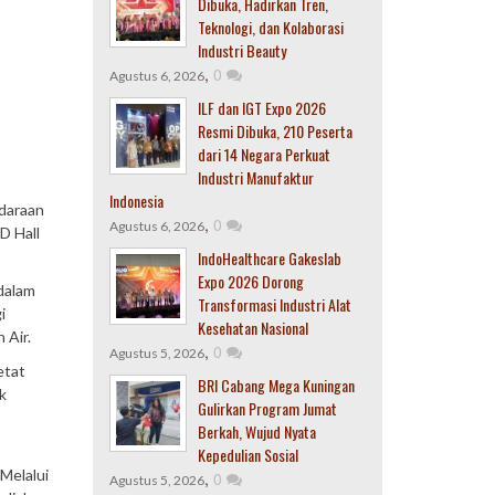
Dibuka, Hadirkan Tren,
Teknologi, dan Kolaborasi
Industri Beauty
,
0
Agustus 6, 2026
ILF dan IGT Expo 2026
Resmi Dibuka, 210 Peserta
dari 14 Negara Perkuat
Industri Manufaktur
Indonesia
daraan
,
0
Agustus 6, 2026
D Hall
IndoHealthcare Gakeslab
Expo 2026 Dorong
 dalam
Transformasi Industri Alat
i
Kesehatan Nasional
 Air.
,
0
Agustus 5, 2026
etat
BRI Cabang Mega Kuningan
k
Gulirkan Program Jumat
Berkah, Wujud Nyata
Kepedulian Sosial
 Melalui
,
0
Agustus 5, 2026