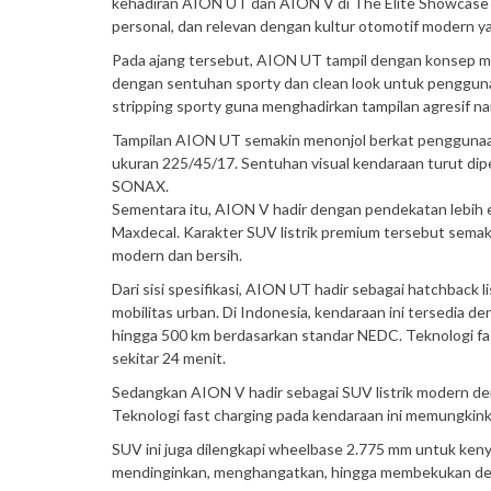
kehadiran AION UT dan AION V di The Elite Showcase 202
personal, dan relevan dengan kultur otomotif modern ya
Pada ajang tersebut, AION UT tampil dengan konsep m
dengan sentuhan sporty dan clean look untuk pengguna
stripping sporty guna menghadirkan tampilan agresif n
Tampilan AION UT semakin menonjol berkat penggunaan
ukuran 225/45/17. Sentuhan visual kendaraan turut dipe
SONAX.
Sementara itu, AION V hadir dengan pendekatan lebih el
Maxdecal. Karakter SUV listrik premium tersebut sema
modern dan bersih.
Dari sisi spesifikasi, AION UT hadir sebagai hatchback
mobilitas urban. Di Indonesia, kendaraan ini tersedia d
hingga 500 km berdasarkan standar NEDC. Teknologi fa
sekitar 24 menit.
Sedangkan AION V hadir sebagai SUV listrik modern de
Teknologi fast charging pada kendaraan ini memungkink
SUV ini juga dilengkapi wheelbase 2.775 mm untuk kenya
mendinginkan, menghangatkan, hingga membekukan deng