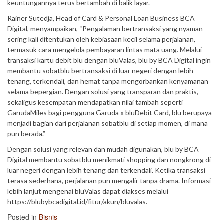
keuntungannya terus bertambah di balik layar.
Rainer Sutedja, Head of Card & Personal Loan Business BCA
Digital, menyampaikan, “Pengalaman bertransaksi yang nyaman
sering kali ditentukan oleh kebiasaan kecil selama perjalanan,
termasuk cara mengelola pembayaran lintas mata uang. Melalui
transaksi kartu debit blu dengan bluValas, blu by BCA Digital ingin
membantu sobatblu bertransaksi di luar negeri dengan lebih
tenang, terkendali, dan hemat tanpa mengorbankan kenyamanan
selama bepergian. Dengan solusi yang transparan dan praktis,
sekaligus kesempatan mendapatkan nilai tambah seperti
GarudaMiles bagi pengguna Garuda x bluDebit Card, blu berupaya
menjadi bagian dari perjalanan sobatblu di setiap momen, di mana
pun berada.”
Dengan solusi yang relevan dan mudah digunakan, blu by BCA
Digital membantu sobatblu menikmati shopping dan nongkrong di
luar negeri dengan lebih tenang dan terkendali. Ketika transaksi
terasa sederhana, perjalanan pun mengalir tanpa drama. Informasi
lebih lanjut mengenai bluValas dapat diakses melalui
https://blubybcadigital.id/fitur/akun/bluvalas.
Posted in
Bisnis