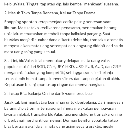
ke bluValas. Tinggal tap atau dip, lalu kembali menikmati suasana.
2. Masuk Toko Tanpa Rencana, Keluar Tanpa Drama
Shopping spontan kerap menjadi cerita paling berkesan saat
liburan. Masuk toko kecil karena penasaran, menemukan barang
unik, lalu memutuskan membeli tanpa kalkulasi panjang. Saat
bluValas menjadi sumber dana di kartu debit blu, transaksi otomatis
menyesuaikan mata uang setempat dan langsung didebit dari saldo
mata uang asing yang sesuai.
Saat ini, bluValas telah mendukung delapan mata uang valas
populer, mulai dari SGD, CNH, JPY, HKD, USD, EUR, AUD, dan GBP
dengan nilai tukar yang kompetitif, sehingga transaksi belanja
terasa lebih hemat tanpa konversi kurs dan tanpa kejutan di akhir.
Keputusan belanja pun tetap ringan dan menyenangkan.
3. Tetap Bisa Belanja Online dari E-commerce Luar
Jarak tak lagi membatasi keinginan untuk berbelanja. Dari memesan
barang di platform internasional hingga melakukan pembayaran
layanan global, transaksi bluValas juga mendukung transaksi online
di berbagai merchant luar negeri. Dengan begitu, sobatblu tetap
bisa bertransaksi dalam mata uang asing secara praktis, meski