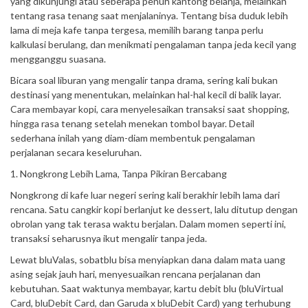
yang dikunjungi atau seberapa penuh kantong belanja, melainkan
tentang rasa tenang saat menjalaninya. Tentang bisa duduk lebih
lama di meja kafe tanpa tergesa, memilih barang tanpa perlu
kalkulasi berulang, dan menikmati pengalaman tanpa jeda kecil yang
mengganggu suasana.
Bicara soal liburan yang mengalir tanpa drama, sering kali bukan
destinasi yang menentukan, melainkan hal-hal kecil di balik layar.
Cara membayar kopi, cara menyelesaikan transaksi saat shopping,
hingga rasa tenang setelah menekan tombol bayar. Detail
sederhana inilah yang diam-diam membentuk pengalaman
perjalanan secara keseluruhan.
1. Nongkrong Lebih Lama, Tanpa Pikiran Bercabang
Nongkrong di kafe luar negeri sering kali berakhir lebih lama dari
rencana. Satu cangkir kopi berlanjut ke dessert, lalu ditutup dengan
obrolan yang tak terasa waktu berjalan. Dalam momen seperti ini,
transaksi seharusnya ikut mengalir tanpa jeda.
Lewat bluValas, sobatblu bisa menyiapkan dana dalam mata uang
asing sejak jauh hari, menyesuaikan rencana perjalanan dan
kebutuhan. Saat waktunya membayar, kartu debit blu (bluVirtual
Card, bluDebit Card, dan Garuda x bluDebit Card) yang terhubung