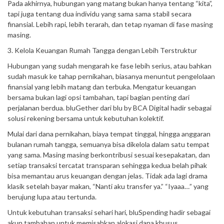
Pada akhirnya, hubungan yang matang bukan hanya tentang “kita”,
tapi juga tentang dua individu yang sama sama stabil secara
finansial. Lebih rapi, lebih terarah, dan tetap nyaman di fase masing
masing.
3. Kelola Keuangan Rumah Tangga dengan Lebih Terstruktur
Hubungan yang sudah mengarah ke fase lebih serius, atau bahkan
sudah masuk ke tahap pernikahan, biasanya menuntut pengelolaan
finansial yang lebih matang dan terbuka. Mengatur keuangan
bersama bukan lagi opsi tambahan, tapi bagian penting dari
perjalanan berdua. bluGether dari blu by BCA Digital hadir sebagai
solusi rekening bersama untuk kebutuhan kolektif.
Mulai dari dana pernikahan, biaya tempat tinggal, hingga anggaran
bulanan rumah tangga, semuanya bisa dikelola dalam satu tempat
yang sama. Masing masing berkontribusi sesuai kesepakatan, dan
setiap transaksi tercatat transparan sehingga kedua belah pihak
bisa memantau arus keuangan dengan jelas. Tidak ada lagi drama
klasik setelah bayar makan, “Nanti aku transfer ya.” “Iyaaa…” yang
berujung lupa atau tertunda.
Untuk kebutuhan transaksi sehari hari, bluSpending hadir sebagai
akun tambahan untuk memisahkan alokasi dana khusus