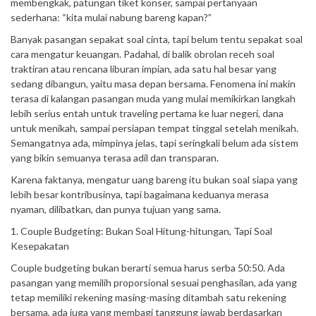
membengkak, patungan tiket konser, sampai pertanyaan
sederhana: “kita mulai nabung bareng kapan?”
Banyak pasangan sepakat soal cinta, tapi belum tentu sepakat soal
cara mengatur keuangan. Padahal, di balik obrolan receh soal
traktiran atau rencana liburan impian, ada satu hal besar yang
sedang dibangun, yaitu masa depan bersama. Fenomena ini makin
terasa di kalangan pasangan muda yang mulai memikirkan langkah
lebih serius entah untuk traveling pertama ke luar negeri, dana
untuk menikah, sampai persiapan tempat tinggal setelah menikah.
Semangatnya ada, mimpinya jelas, tapi seringkali belum ada sistem
yang bikin semuanya terasa adil dan transparan.
Karena faktanya, mengatur uang bareng itu bukan soal siapa yang
lebih besar kontribusinya, tapi bagaimana keduanya merasa
nyaman, dilibatkan, dan punya tujuan yang sama.
1. Couple Budgeting: Bukan Soal Hitung-hitungan, Tapi Soal
Kesepakatan
Couple budgeting bukan berarti semua harus serba 50:50. Ada
pasangan yang memilih proporsional sesuai penghasilan, ada yang
tetap memiliki rekening masing-masing ditambah satu rekening
bersama, ada juga yang membagi tanggung jawab berdasarkan