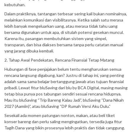
kebutuhan.
Dalam praktiknya, tantangan terbesar sering kali bukan nominalnya,
melainkan komunikasi dan visibilitasnya. Ketika salah satu merasa
lebih banyak mengeluarkan uang, atau merasa tidak tahu uang
bersama digunakan untuk apa, di situlah potensi gesekan muncul.
Karena itu, pasangan membutuhkan sistem yang simpel,
transparan, dan bisa diakses bersama tanpa perlu catatan manual
yang jarang dibuka kembali.
2. Tahap Awal Pendekatan, Rencana Finansial Tetap Matang
Hubungan di fase penjajakan belum tentu mengharuskan semua
rencana langsung digabung, kan? Justru di tahap ini, yang penting
adalah sama sama belajar bertanggung jawab atas tujuan finansial
pribadi. Lewat fitur bluSaving dari blu by BCA Digital, masing masing
tetap bisa punya pos tabungan sendiri sesuai rencana hidupnya.
Mau itu bluSaving “Trip Bareng Kalau Jadi”, bluSaving “Dana Nikah
2027 (Aamiin)”, atau bluSaving “DP Rumah Versi Aku Dulu.”
Sesekali ada momen patungan nonton, makan, atau beli tiket
konser bareng dan perlu saling mengingatkan, tersedia juga fitur
Tagih Dana yang bikin prosesnya lebih praktis dan tidak canggung.