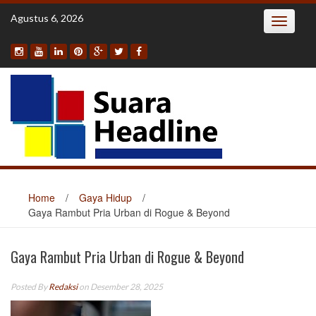
Skip
Agustus 6, 2026
Toggle
to
navigatio
content
Home
/
Gaya Hidup
/
Gaya Rambut Pria Urban di Rogue & Beyond
Gaya Rambut Pria Urban di Rogue & Beyond
Posted By
Redaksi
on Desember 28, 2025