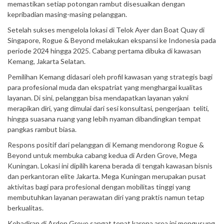
memastikan setiap potongan rambut disesuaikan dengan
kepribadian masing-masing pelanggan.
Setelah sukses mengelola lokasi di Telok Ayer dan Boat Quay di
Singapore, Rogue & Beyond melakukan ekspansi ke Indonesia pada
periode 2024 hingga 2025. Cabang pertama dibuka di kawasan
Kemang, Jakarta Selatan.
Pemilihan Kemang didasari oleh profil kawasan yang strategis bagi
para profesional muda dan ekspatriat yang menghargai kualitas
layanan. Di sini, pelanggan bisa mendapatkan layanan yakni
merapikan diri, yang dimulai dari sesi konsultasi, pengerjaan teliti,
hingga suasana ruang yang lebih nyaman dibandingkan tempat
pangkas rambut biasa.
Respons positif dari pelanggan di Kemang mendorong Rogue &
Beyond untuk membuka cabang kedua di Arden Grove, Mega
Kuningan. Lokasi ini dipilih karena berada di tengah kawasan bisnis
dan perkantoran elite Jakarta. Mega Kuningan merupakan pusat
aktivitas bagi para profesional dengan mobilitas tinggi yang
membutuhkan layanan perawatan diri yang praktis namun tetap
berkualitas.
Kehadiran di Arden Grove sangat tepat karena area ini mengusung