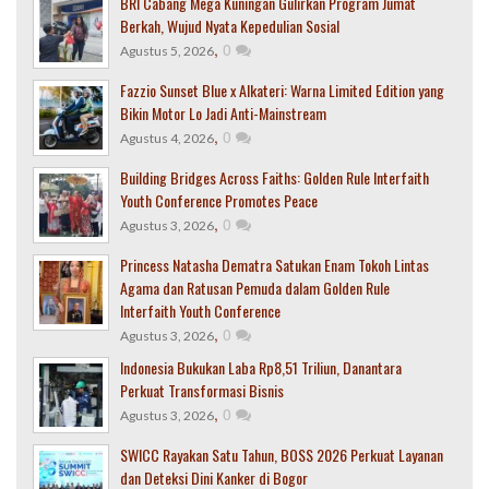
BRI Cabang Mega Kuningan Gulirkan Program Jumat
Berkah, Wujud Nyata Kepedulian Sosial
,
0
Agustus 5, 2026
Fazzio Sunset Blue x Alkateri: Warna Limited Edition yang
Bikin Motor Lo Jadi Anti-Mainstream
,
0
Agustus 4, 2026
Building Bridges Across Faiths: Golden Rule Interfaith
Youth Conference Promotes Peace
,
0
Agustus 3, 2026
Princess Natasha Dematra Satukan Enam Tokoh Lintas
Agama dan Ratusan Pemuda dalam Golden Rule
Interfaith Youth Conference
,
0
Agustus 3, 2026
Indonesia Bukukan Laba Rp8,51 Triliun, Danantara
Perkuat Transformasi Bisnis
,
0
Agustus 3, 2026
SWICC Rayakan Satu Tahun, BOSS 2026 Perkuat Layanan
dan Deteksi Dini Kanker di Bogor